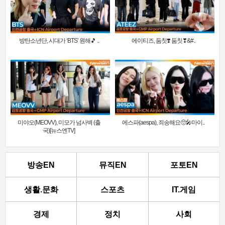
방탄소년단, 시대가 ‘BTS’ 원해🎵 ..
에이티즈, 둠칫❣️ 둠칫❣&#..
미야오(MEOVV), 미모가 넘사벽 (출
에스파(aespa), 죄송해요🥺🎤마이..
국)[뉴스엔TV]
방송EN
뮤직EN
포토EN
생활.문화
스포츠
IT.게임
경제
정치
사회