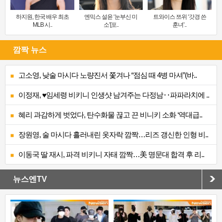
하지원, 한국 배우 최초
엔믹스 설윤 ‘눈부신 미
트와이스 쯔위 ‘갓경 쓴
MLB 시..
소’[포..
훈녀’..
깜짝 뉴스
고소영, 낮술 마시다 노량진서 쫓겨나 “점심 때 4병 마셔”(바..
이정재, ♥임세령 비키니 인생샷 남겨주는 다정남‥파파라치에 ..
혜리 과감하게 벗었다, 탄수화물 끊고 끈 비니키 소화 ‘역대급..
장원영, 술 마시다 흘러내린 옷자락 깜짝…리즈 갱신한 인형 비..
이동국 딸 재시, 파격 비키니 자태 깜짝…美 명문대 합격 후 리..
뉴스엔TV