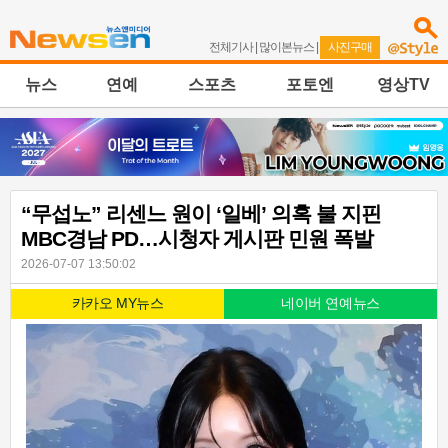
전체기사
|
많이본뉴스
|
사진구매
뉴스
연예
스포츠
포토엔
영상TV
“무섭노” 리센느 원이 ‘일베’ 의혹 불 지핀
MBC경남 PD…시청자 게시판 민원 폭발
2026-07-07 13:50:02
카카오 MY뉴스
네이버 연예뉴스