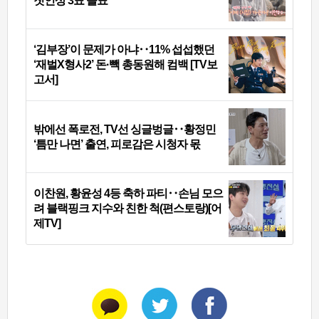
첫인상 3표 몰표
‘김부장’이 문제가 아냐‥11% 섭섭했던
‘재벌X형사2’ 돈·빽 총동원해 컴백 [TV보
고서]
밖에선 폭로전, TV선 싱글벙글‥황정민
‘틈만 나면’ 출연, 피로감은 시청자 몫
이찬원, 황윤성 4등 축하 파티‥손님 모으
려 블랙핑크 지수와 친한 척(편스토랑)[어
제TV]