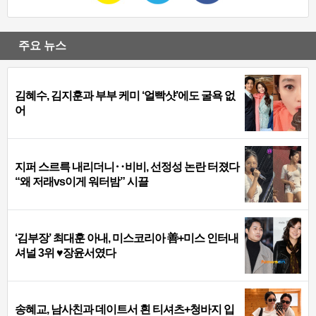
주요 뉴스
김혜수, 김지훈과 부부 케미 ‘얼빡샷’에도 굴욕 없
어
지퍼 스르륵 내리더니‥비비, 선정성 논란 터졌다
“왜 저래vs이게 워터밤” 시끌
‘김부장’ 최대훈 아내, 미스코리아 善+미스 인터내
셔널 3위 ♥장윤서였다
송혜교, 남사친과 데이트서 흰 티셔츠+청바지 입