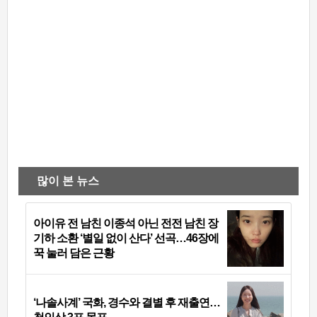
많이 본 뉴스
아이유 전 남친 이종석 아닌 전전 남친 장
기하 소환 ‘별일 없이 산다’ 선곡…46장에
꾹 눌러 담은 근황
‘나솔사계’ 국화, 경수와 결별 후 재출연…