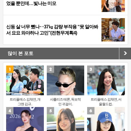
었을 뿐인데…빛나는 미모
신동 살 너무 뺐나‥37㎏ 감량 부작용 “못 알아봐
서 요요 와야하나 고민”(전현무계획4)
많이 본 포토
트리플에스 김채연, 개
샤를리즈 테론, 독보적
트리플에스 김채연, 서
그맨 김규..
인 귀걸이..
울월드컵..