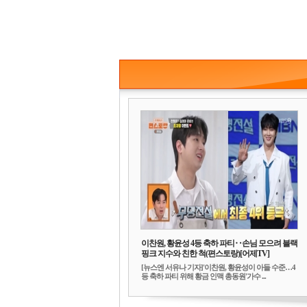
이찬원, 황윤성 4등 축하 파티‥손님 모으려 블랙
핑크 지수와 친한 척(편스토랑)[어제TV]
[뉴스엔 서유나 기자]'이찬원, 황윤성이 아들 수준…4
등 축하 파티 위해 황금 인맥 총동원'가수 ...