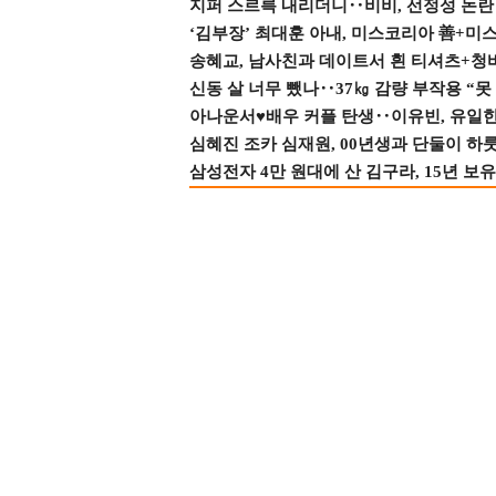
지퍼 스르륵 내리더니‥비비, 선정성 논란 터
‘김부장’ 최대훈 아내, 미스코리아 善+미
송혜교, 남사친과 데이트서 흰 티셔츠+청
신동 살 너무 뺐나‥37㎏ 감량 부작용 “못
아나운서♥배우 커플 탄생‥이유빈, 유일한 최
심혜진 조카 심재원, 00년생과 단둘이 하룻밤
삼성전자 4만 원대에 산 김구라, 15년 보유