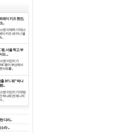
트레이 키즈 현진,
...
뉴스엔 이재하 기자]스
레이 키즈 새 미니 앨
..
C몽, 서울 찍고 부
도 ...
뉴스엔 이민지 기
]MC몽이 부산에서
콘서트를 ..
출 10% 줘” 박나
前...
뉴스엔 이민지 기자]방
인 박나래 전 매니저
 ..
 다리...
라 ...