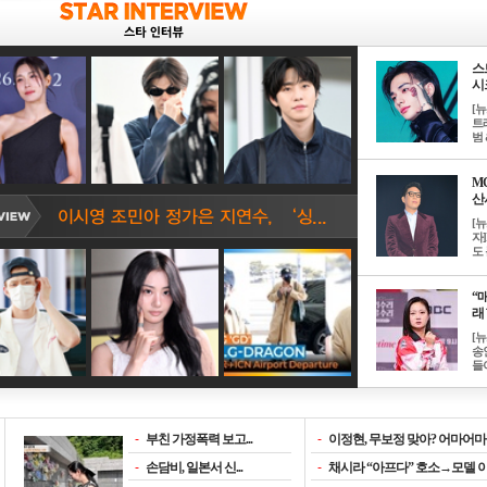
스
시크
[
트
범 &
M
산서
[
자
도 
“매
래 
[
송
들이
-
부친 가정폭력 보고...
-
이정현, 무보정 맞아? 어마어마한
-
손담비, 일본서 신...
-
채시라 “아프다” 호소→모델 이소