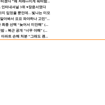
졌다 “왜 저래vs이게 워터밤...
스 인터내셔널 3위 ♥장윤서였다
바지 입었을 뿐인데…빛나는 미모
 알아봐서 요요 와야하나 고민”...
종 선택 “늦어서 미안해” (...
→복근 공개 “너무 야해” (...
 아파트 손해 처분 “그래도 괜...