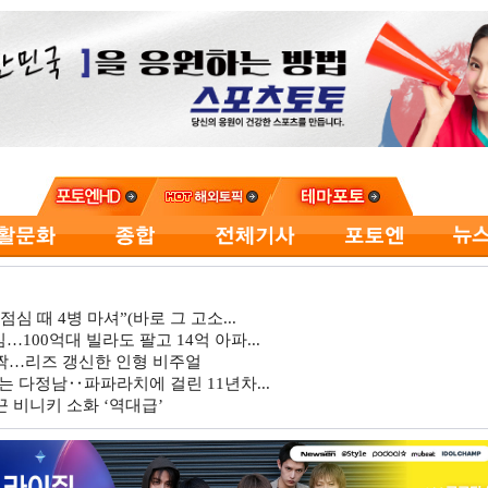
심 때 4병 마셔”(바로 그 고소...
…100억대 빌라도 팔고 14억 아파...
깜짝…리즈 갱신한 인형 비주얼
는 다정남‥파파라치에 걸린 11년차...
 비니키 소화 ‘역대급’