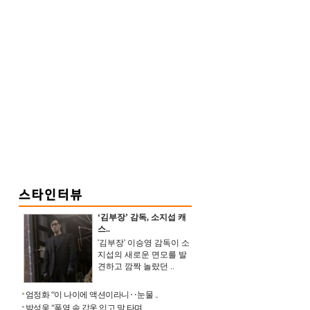
‘김부장’ 감독, 소지섭 캐
스..
'김부장' 이승영 감독이 소
지섭의 새로운 면모를 발
견하고 깜짝 놀랐던 ..
엄정화 “이 나이에 액션이라니‥눈물 ..
박성웅 “폭염 속 갑옷 입고 말 타며 ..