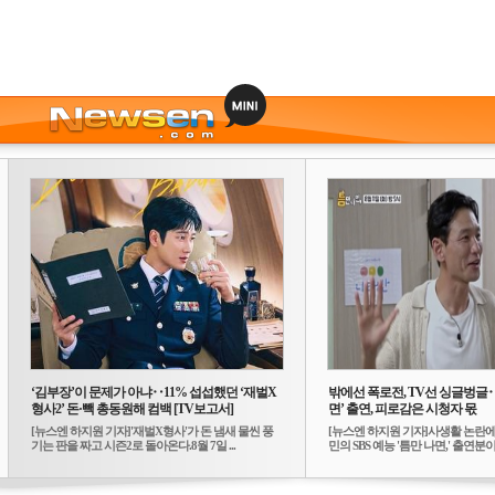
‘김부장’이 문제가 아냐‥11% 섭섭했던 ‘재벌X
밖에선 폭로전, TV선 싱글벙글
형사2’ 돈·빽 총동원해 컴백 [TV보고서]
면’ 출연, 피로감은 시청자 몫
[뉴스엔 하지원 기자]'재벌X형사'가 돈 냄새 물씬 풍
[뉴스엔 하지원 기자]사생활 논란에
기는 판을 짜고 시즌2로 돌아온다.8월 7일 ...
민의 SBS 예능 '틈만 나면,' 출연분이 