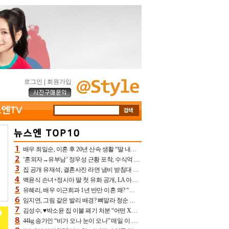
로그인
|
회원가입
배우 최일순, 이혼 후 20년 산속 생활 “딸 내가 버렸다고 원망‥맘 아파”(특종)[어제TV]
‘혼외자→유부남’ 정우성 근황 포착, 수식억 해킹 피해 후배 만났다 “존경하는”
집 공개 유재석, 결혼사진 라면 냄비 받침대 되고 분노‥가족사진도 피해(놀뭐)[어제TV]
백윤식 손녀+정시아 딸 첫 유화 공개, LA 아트쇼→서울국제조각페스타 작가다운 수준급 실력
유혜리, 배우 이근희과 1년 반만 이혼 왜? “식칼 꽂고 의자 던져” 충격 폭로(특종)[어제TV]
임지연, 그림 같은 발리 배경? 뼈말라 청순 비키니 핏에 상대 안 되네
김성수, ♥박소윤 집 이불 폐기 처분 “어떤 X이랑 썼을지 몰라” 질투(신랑수업2)[어제TV]
44kg 송가인 “비가 오나 눈이 오나” 매일 이 운동, 허벅지 근육량 상승+체지방 감소