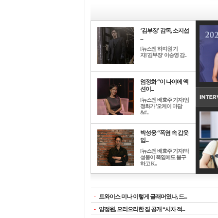
‘김부장’ 감독, 소지섭
...
[뉴스엔 하지원 기
자]'김부장' 이승영 감..
엄정화 “이 나이에 액
션이...
[뉴스엔 배효주 기자]엄
정화가 '오케이 마담
&#..
박성웅 “폭염 속 갑옷
입...
[뉴스엔 배효주 기자]박
성웅이 폭염에도 불구
하고 K..
-
트와이스 미나 이렇게 글래머였나, 드...
-
양정원, 으리으리한 집 공개 “시차 적...