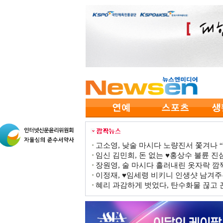
고소영, 낮술 마시다 노량진서 쫓겨나 “점
임신 김민희, 돈 없는 ♥홍상수 불륜 진심
장원영, 술 마시다 흘러내린 옷자락 
이정재, ♥임세령 비키니 인생샷 남겨주
혜리 과감하게 벗었다, 탄수화물 끊고 끈