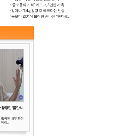
‘중소돌의 기적’ 키오프, 3년만 사옥..
강미나 “13kg 감량 후 예쁘다는 반응 ..
윤보미 결혼식 불참한 손나은 “판다로..
‥황정민 ‘틈만 나
 휩싸인 배우 황정
예정...