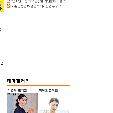
“연예인 걱정 NO” 김승현, 가난팔이 악플 억울할만‥아내+딸과 日 여행
재혼 강성연 ♥2살 연하 의사남편 누구? ‘그알’ 자문의에 훈남 비주얼 초엘리트 스펙 [종합]
11
2
이영애, 변치않...
미야오 깜찍한 ...