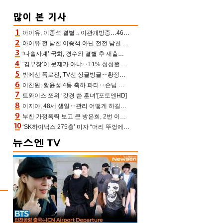
아이유, 이종석 결별→이관개방증…46장 꽉 채운 유애나 ♥ “열심히 사는 중”
아이유 전 남친 이종석 아닌 전전 남친 장기하 소환 ‘별일 없이 산다’ 선곡…46장에 꾹 눌러 담은 근황
‘나솔사계’ 국화, 경수와 결별 후 재출연…첫인상 3표 몰표
‘김부장’이 문제가 아냐‥11% 섭섭했던 ‘재벌X형사2’ 돈·빽 총동원해 컴백 [TV보고서]
밖에선 폭로전, TV선 싱글벙글‥황정민 ‘틈만 나면’ 출연, 피로감은 시청자 몫
이찬원, 황윤성 4등 축하 파티‥손님 모으려 블랙핑크 지수와 친한 척(편스토랑)[어제TV]
트와이스 쯔위 ‘갓경 쓴 훈녀’[포토엔HD]
이지아, 48세 생일‥관리 어떻게 하길래 놀라운 동안 미모
부친 가정폭력 보고 큰 방은희, 2번 이혼 후 잠수→母 고독사에 자책(특종세상)[어제TV]
‘SK하이닉스 275층’ 미자 “머리 뚜껑에서 사, 주식만 안 해도 돈 버는 것”