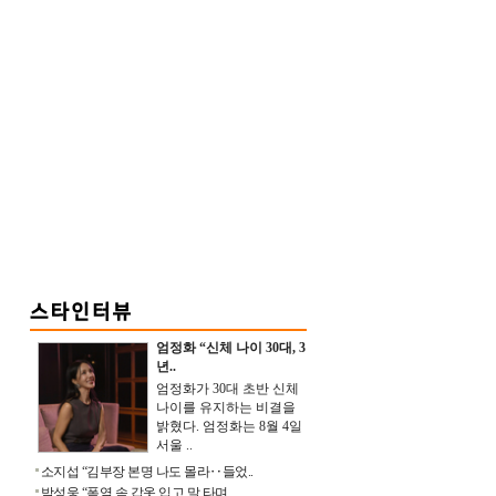
엄정화 “신체 나이 30대, 3
년..
엄정화가 30대 초반 신체
나이를 유지하는 비결을
밝혔다. 엄정화는 8월 4일
서울 ..
소지섭 “김부장 본명 나도 몰라‥들었..
박성웅 “폭염 속 갑옷 입고 말 타며 ..