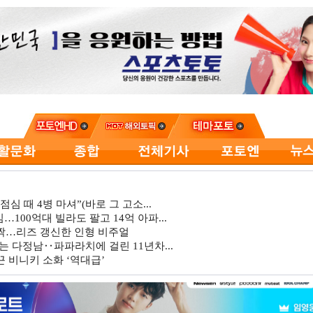
심 때 4병 마셔”(바로 그 고소...
…100억대 빌라도 팔고 14억 아파...
깜짝…리즈 갱신한 인형 비주얼
는 다정남‥파파라치에 걸린 11년차...
 비니키 소화 ‘역대급’