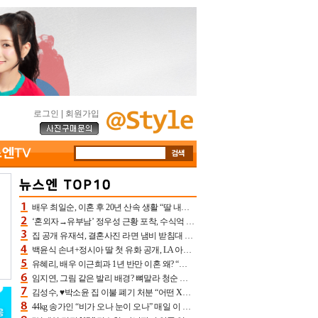
로그인
|
회원가입
배우 최일순, 이혼 후 20년 산속 생활 “딸 내가 버렸다고 원망‥맘 아파”(특종)[어제TV]
‘혼외자→유부남’ 정우성 근황 포착, 수식억 해킹 피해 후배 만났다 “존경하는”
집 공개 유재석, 결혼사진 라면 냄비 받침대 되고 분노‥가족사진도 피해(놀뭐)[어제TV]
백윤식 손녀+정시아 딸 첫 유화 공개, LA 아트쇼→서울국제조각페스타 작가다운 수준급 실력
유혜리, 배우 이근희과 1년 반만 이혼 왜? “식칼 꽂고 의자 던져” 충격 폭로(특종)[어제TV]
임지연, 그림 같은 발리 배경? 뼈말라 청순 비키니 핏에 상대 안 되네
김성수, ♥박소윤 집 이불 폐기 처분 “어떤 X이랑 썼을지 몰라” 질투(신랑수업2)[어제TV]
44kg 송가인 “비가 오나 눈이 오나” 매일 이 운동, 허벅지 근육량 상승+체지방 감소