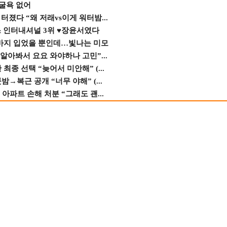
 굴욕 없어
졌다 “왜 저래vs이게 워터밤...
스 인터내셔널 3위 ♥장윤서였다
바지 입었을 뿐인데…빛나는 미모
 알아봐서 요요 와야하나 고민”...
종 선택 “늦어서 미안해” (...
→복근 공개 “너무 야해” (...
 아파트 손해 처분 “그래도 괜...