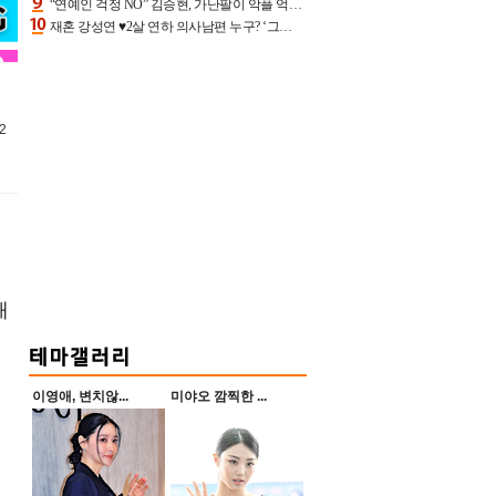
“연예인 걱정 NO” 김승현, 가난팔이 악플 억울할만‥아내+딸과 日 여행
재혼 강성연 ♥2살 연하 의사남편 누구? ‘그알’ 자문의에 훈남 비주얼 초엘리트 스펙 [종합]
2
개
해
이영애, 변치않...
미야오 깜찍한 ...