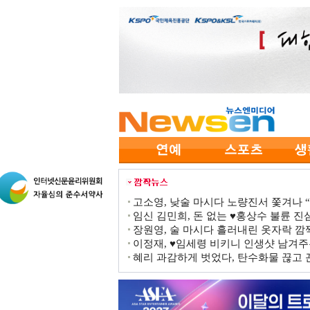
고소영, 낮술 마시다 노량진서 쫓겨나 “점
임신 김민희, 돈 없는 ♥홍상수 불륜 진심
장원영, 술 마시다 흘러내린 옷자락 
이정재, ♥임세령 비키니 인생샷 남겨주
혜리 과감하게 벗었다, 탄수화물 끊고 끈