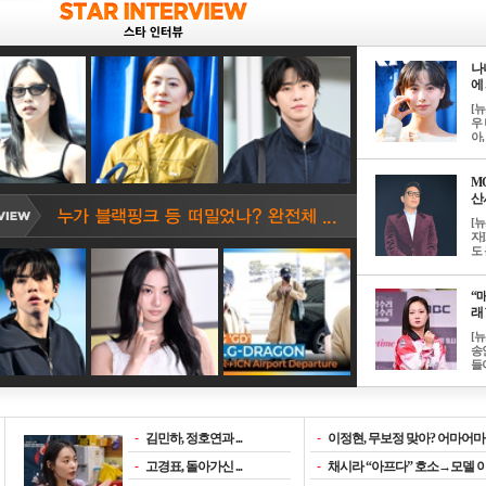
나
에 
[
우 
아, .
M
산서
[
자
도 
“매
래 
[
송
들이
-
김민하, 정호연과 ...
-
이정현, 무보정 맞아? 어마어마한
-
고경표, 돌아가신 ...
-
채시라 “아프다” 호소→모델 이소