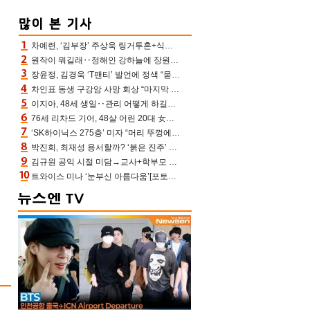
차예련, ‘김부장’ 주상욱 링거투혼+식스팩 비화 “옷 벗는데 아저씨는 안 된다고”(차장금)
원작이 뭐길래‥정해인 강하늘에 장원영까지 참여한 이 영화
장윤정, 김경욱 ‘T팬티’ 발언에 정색 “묻지 않았는데, 그것도 성희롱”(장공장)
차인표 동생 구강암 사망 회상 “마지막 순간 동생 손 잡아준 신애라, 두고두고 고마워” (신애라이프)
이지아, 48세 생일‥관리 어떻게 하길래 놀라운 동안 미모
76세 리차드 기어, 48살 어린 20대 女배우와 로맨스‥허리 감싼 손 포착[할리우드비하인드]
‘SK하이닉스 275층’ 미자 “머리 뚜껑에서 사, 주식만 안 해도 돈 버는 것”
박진희, 최재성 용서할까? ‘붉은 진주’ 오늘(7일) 결말 나온다
김규원 공익 시절 미담→교사+학부모 추가 미담 속출 “휠체어 탄 아이와 산책도”[종합]
트와이스 미나 ‘눈부신 아름다움’[포토엔HD]