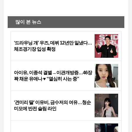
많이 본 뉴스
‘드라우닝 걔’ 우즈, 데뷔 12년만 일냈다…
체조경기장 입성 확정
아이유, 이종석 결별→이관개방증…46장
꽉 채운 유애나 ♥ “열심히 사는 중”
‘견미리 딸’ 이유비, 금수저의 여유…청순
미모에 반전 슬림 라인