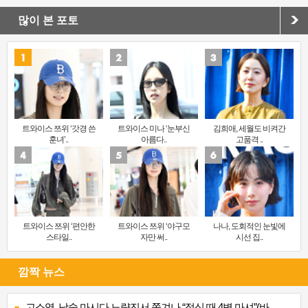
많이 본 포토
트와이스 쯔위 ‘갓경 쓴
트와이스 미나 ‘눈부신
김희애, 세월도 비켜간
훈녀’..
아름다..
고품격 ..
트와이스 쯔위 ‘편안한
트와이스 쯔위 ‘야구모
나나, 도회적인 눈빛에
스타일..
자만 써..
시선 집..
깜짝 뉴스
고소영, 낮술 마시다 노량진서 쫓겨나 “점심 때 4병 마셔”(바..