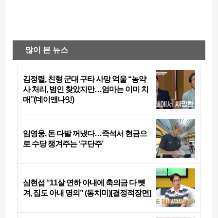
많이 본 뉴스
김정렬, 친형 군대 구타 사망 억울 “농약
사 처리, 범인 찾았지만…엄마는 이미 치
매”(데이앤나잇)
임영웅, 돈 다발 꺼냈다…즉석서 현금으
로 수당 챙겨주는 ‘구단주’
심현섭 “11살 연하 아내에 축의금 다 뺏
겨, 집도 아내 명의” (동치미)[결정적장면]