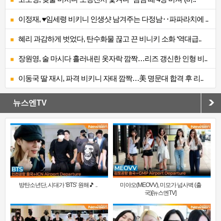
이정재, ♥임세령 비키니 인생샷 남겨주는 다정남‥파파라치에 ..
혜리 과감하게 벗었다, 탄수화물 끊고 끈 비니키 소화 ‘역대급..
장원영, 술 마시다 흘러내린 옷자락 깜짝…리즈 갱신한 인형 비..
이동국 딸 재시, 파격 비키니 자태 깜짝…美 명문대 합격 후 리..
뉴스엔TV
방탄소년단, 시대가 ‘BTS’ 원해🎵 ..
미야오(MEOVV), 미모가 넘사벽 (출
국)[뉴스엔TV]