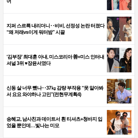
어
지퍼 스르륵 내리더니‥비비, 선정성 논란 터졌다
“왜 저래vs이게 워터밤” 시끌
‘김부장’ 최대훈 아내, 미스코리아 善+미스 인터내
셔널 3위 ♥장윤서였다
신동 살 너무 뺐나‥37㎏ 감량 부작용 “못 알아봐
서 요요 와야하나 고민”(전현무계획4)
송혜교, 남사친과 데이트서 흰 티셔츠+청바지 입
었을 뿐인데…빛나는 미모