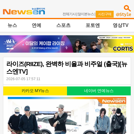
전체기사
|
많이본뉴스
|
사진구매
뉴스
연예
스포츠
포토엔
영상TV
라이즈(RIIZE), 완벽하 비율과 비주얼 (출국)[뉴
스엔TV]
2026-07-05 17:57:11
카카오 MY뉴스
네이버 연예뉴스