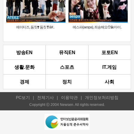
에이티즈, 둠칫❣️ 둠칫❣&#..
에스파(aespa), 죄송해요🥺🎤마이..
방송EN
뮤직EN
포토EN
생활.문화
스포츠
IT.게임
경제
정치
사회
PC보기
|
전체기사
|
이용약관
|
개인정보처리방침
Copyright ⓒ 2004 Newsen. All rights reserved.