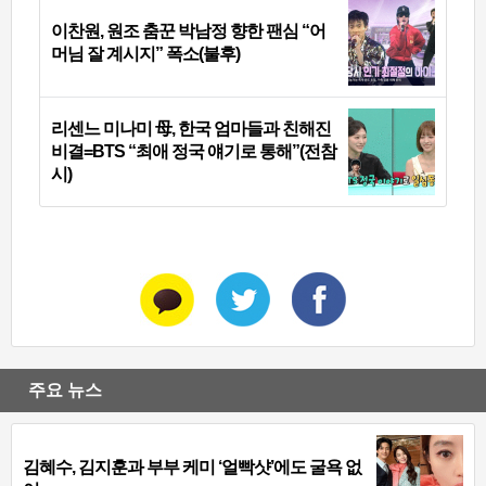
이찬원, 원조 춤꾼 박남정 향한 팬심 “어
머님 잘 계시지” 폭소(불후)
리센느 미나미 母, 한국 엄마들과 친해진
비결=BTS “최애 정국 얘기로 통해”(전참
시)
주요 뉴스
김혜수, 김지훈과 부부 케미 ‘얼빡샷’에도 굴욕 없