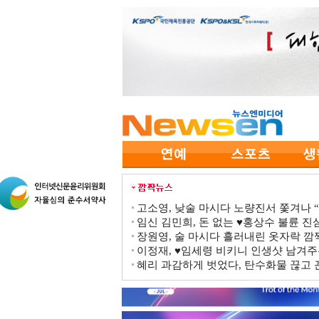
고소영, 낮술 마시다 노량진서 쫓겨나 “점
임신 김민희, 돈 없는 ♥홍상수 불륜 진심
장원영, 술 마시다 흘러내린 옷자락 
이정재, ♥임세령 비키니 인생샷 남겨주
혜리 과감하게 벗었다, 탄수화물 끊고 끈