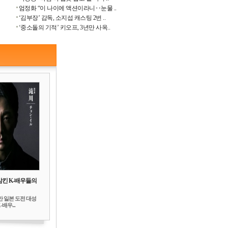
엄정화 “이 나이에 액션이라니‥눈물 ..
‘김부장’ 감독, 소지섭 캐스팅 2번 ..
‘중소돌의 기적’ 키오프, 3년만 사옥..
삼킨 K-배우들의
만 일본 도전 대성
배우...