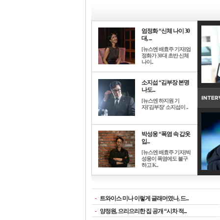
엄정화 “신체 나이 30
대, ...
[뉴스엔 배효주 기자]엄
정화가 30대 초반 신체
나이..
소지섭 “김부장 본명
나도...
[뉴스엔 하지원 기
자]'김부장' 소지섭이 ..
박성웅 “폭염 속 갑옷
입...
[뉴스엔 배효주 기자]박
성웅이 폭염에도 불구
하고 K..
-
트와이스 미나 이렇게 글래머였나, 드...
-
양정원, 으리으리한 집 공개 “시차 적...