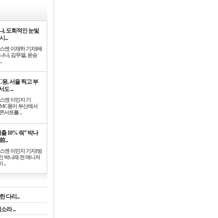
나, 도회적인 눈빛
시...
뉴스엔 이재하 기자]배
나나, 김무열, 윤승
.
C몽, 서울 찍고 부
도 ...
뉴스엔 이민지 기
]MC몽이 부산에서
콘서트를 ..
출 10% 줘” 박나
前...
뉴스엔 이민지 기자]방
인 박나래 전 매니저
 ..
 다리...
라 ...