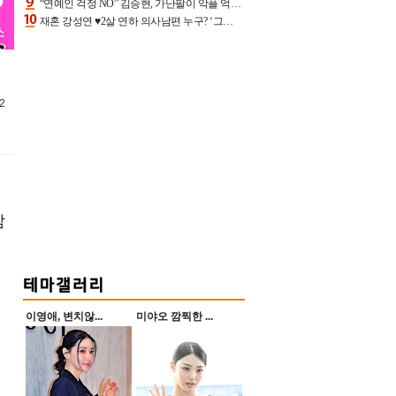
“연예인 걱정 NO” 김승현, 가난팔이 악플 억울할만‥아내+딸과 日 여행
재혼 강성연 ♥2살 연하 의사남편 누구? ‘그알’ 자문의에 훈남 비주얼 초엘리트 스펙 [종합]
2
참
이영애, 변치않...
미야오 깜찍한 ...