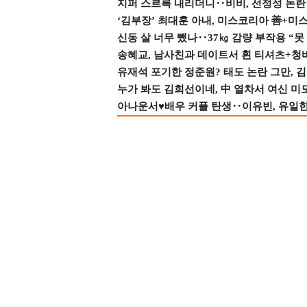
지퍼 스르륵 내리더니‥비비, 선정성 논란 터
‘김부장’ 최대훈 아내, 미스코리아 善+미
신동 살 너무 뺐나‥37㎏ 감량 부작용 “못
송혜교, 남사친과 데이트서 흰 티셔츠+청
유재석 포기한 정준원? 태도 논란 그만, 김현
누가 봐도 김희선이네, 中 열차서 여신 미
아나운서♥배우 커플 탄생‥이유빈, 유일한 최