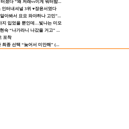
졌다 “왜 저래vs이게 워터밤...
스 인터내셔널 3위 ♥장윤서였다
 알아봐서 요요 와야하나 고민”...
바지 입었을 뿐인데…빛나는 미모
숙 “나가라니 나갔을 거고” ...
모 포착
종 선택 “늦어서 미안해” (...