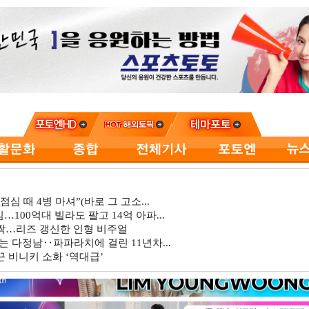
심 때 4병 마셔”(바로 그 고소...
…100억대 빌라도 팔고 14억 아파...
깜짝…리즈 갱신한 인형 비주얼
는 다정남‥파파라치에 걸린 11년차...
 비니키 소화 ‘역대급’