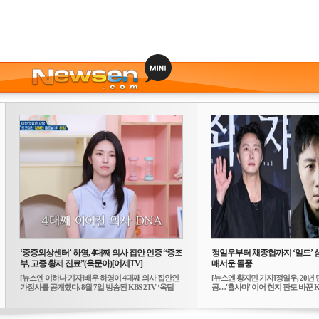
‘중증외상센터’ 하영, 4대째 의사 집안 인증 “증조
정일우부터 채종협까지 ‘일드’ 
부, 고종 황제 진료”(옥문아)[어제TV]
매서운 돌풍
[뉴스엔 이하나 기자]배우 하영이 4대째 의사 집안인
[뉴스엔 황지민 기자]정일우, 20년 
가정사를 공개했다. 8월 7일 방송된 KBS 2TV ‘옥탑
공…'횹사마' 이어 현지 판도 바꾼 K-
방...