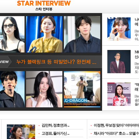
나
에 
[
우 
아, .
M
산서
[
자
도 
“매
래 
[
송
들이
-
김민하, 정호연과 ...
-
이정현, 무보정 맞아? 어마어마한
-
고경표, 돌아가신 ...
-
채시라 “아프다” 호소→모델 이소