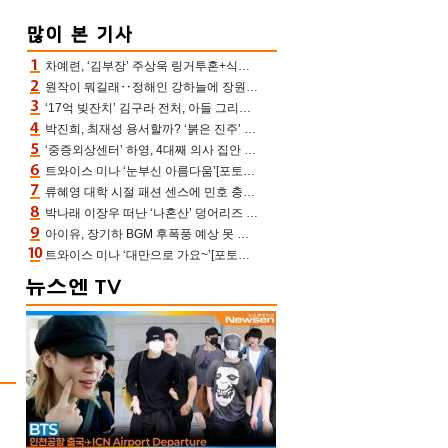
차예련, ‘김부장’ 주상욱 링거투혼+식스팩 비화 “옷 벗는데 아저씨는 안 된다고”(차장금)
원작이 뭐길래‥정해인 강하늘에 장원영까지 참여한 이 영화
‘17억 빚잔치’ 김구라 전처, 아들 그리는 “나 뿐인데” 친엄마 챙기는 효심 눈길
박진희, 최재성 용서할까? ‘붉은 진주’ 오늘(7일) 결말 나온다
‘중증외상센터’ 하영, 4대째 의사 집안 인증 “증조부, 고종 황제 진료”(옥문아)[어제TV]
트와이스 미나 ‘눈부신 아름다움’[포토엔HD]
류혜영 대학 시절 패션 센스에 민호 충격 “레몬색 레깅스에 다리 없는 줄”(나혼산)
박나래 이장우 떠난 ‘나혼산’ 덩어리즈 왔다, 1인 1케이크에 팜유 전현무 충격[어제TV]
아이유, 장기하 BGM 후폭풍 예상 못 했나‥삭제 오보→윤가이까지 엮여 시끌
트와이스 미나 ‘대만으로 가요~’[포토엔HD]