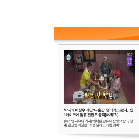
박나래 이장우 떠난 ‘나혼산’ 덩어리즈 왔다, 1인
1케이크에 팜유 전현무 충격[어제TV]
[뉴스엔 서유나 기자]'해체된 팜유 대신해 먹방, 구성
환 김신영 이선민 "식성 달라도 식탐 맞아"'...