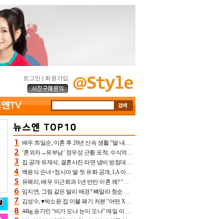
로그인
|
회원가입
배우 최일순, 이혼 후 20년 산속 생활 “딸 내가 버렸다고 원망‥맘 아파”(특종)[어제TV]
‘혼외자→유부남’ 정우성 근황 포착, 수식억 해킹 피해 후배 만났다 “존경하는”
집 공개 유재석, 결혼사진 라면 냄비 받침대 되고 분노‥가족사진도 피해(놀뭐)[어제TV]
백윤식 손녀+정시아 딸 첫 유화 공개, LA 아트쇼→서울국제조각페스타 작가다운 수준급 실력
유혜리, 배우 이근희과 1년 반만 이혼 왜? “식칼 꽂고 의자 던져” 충격 폭로(특종)[어제TV]
임지연, 그림 같은 발리 배경? 뼈말라 청순 비키니 핏에 상대 안 되네
김성수, ♥박소윤 집 이불 폐기 처분 “어떤 X이랑 썼을지 몰라” 질투(신랑수업2)[어제TV]
44kg 송가인 “비가 오나 눈이 오나” 매일 이 운동, 허벅지 근육량 상승+체지방 감소