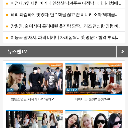
이정재, ♥임세령 비키니 인생샷 남겨주는 다정남‥파파라치에 ..
혜리 과감하게 벗었다, 탄수화물 끊고 끈 비니키 소화 ‘역대급..
장원영, 술 마시다 흘러내린 옷자락 깜짝…리즈 갱신한 인형 비..
이동국 딸 재시, 파격 비키니 자태 깜짝…美 명문대 합격 후 리..
뉴스엔TV
방탄소년단, 시대가 ‘BTS’ 원해🎵 ..
에이티즈, 둠칫❣️ 둠칫❣&#..