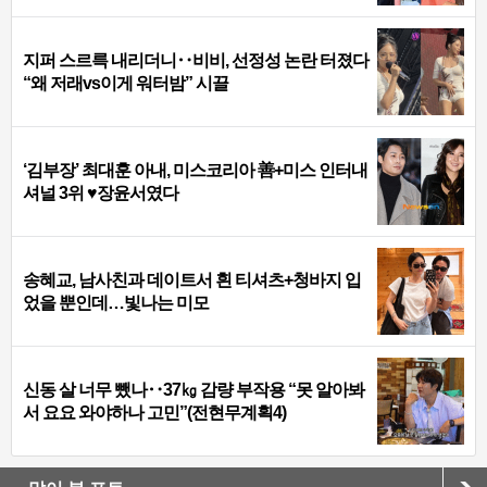
지퍼 스르륵 내리더니‥비비, 선정성 논란 터졌다
“왜 저래vs이게 워터밤” 시끌
‘김부장’ 최대훈 아내, 미스코리아 善+미스 인터내
셔널 3위 ♥장윤서였다
송혜교, 남사친과 데이트서 흰 티셔츠+청바지 입
었을 뿐인데…빛나는 미모
신동 살 너무 뺐나‥37㎏ 감량 부작용 “못 알아봐
서 요요 와야하나 고민”(전현무계획4)