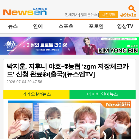
전체기사
|
많이본뉴스
|
사진구매
뉴스
연예
스포츠
포토엔
영상TV
박지훈, 지후니 야호~❣️농협 ‘zgm 저장체크카
드’ 신청 완료👍(출국)[뉴스엔TV]
2026-07-04 20:47:56
카카오 MY뉴스
네이버 연예뉴스