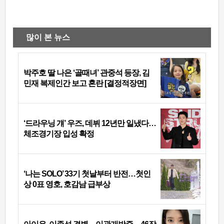
많이 본 뉴스
박주호 딸 나은 ‘골때녀’ 관중석 등장, 김
민재 복제인간 보고 혼란 [결정적장면]
‘드라우닝 걔’ 우즈, 데뷔 12년만 일냈다…
체조경기장 입성 확정
‘나는 SOLO’ 33기 첫날부터 반전…첫인
상 0표 영호, 호감남 급부상