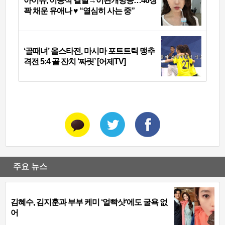
아이유, 이종석 결별→이관개방증…46장
꽉 채운 유애나 ♥ “열심히 사는 중”
‘골때녀’ 올스타전, 마시마 포트트릭 맹추
격전 5:4 골 잔치 ‘짜릿’ [어제TV]
주요 뉴스
김혜수, 김지훈과 부부 케미 ‘얼빡샷’에도 굴욕 없
어