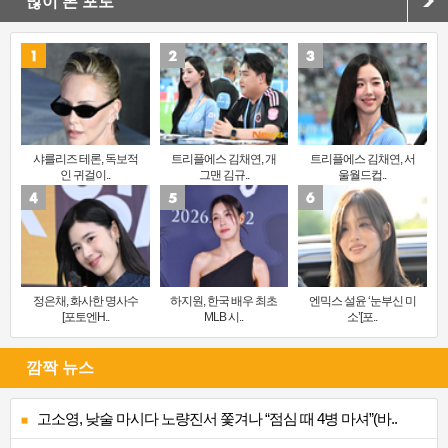
많이 본 포토
샤를리즈 테론, 독보적
트리플에스 김채연, 개
트리플에스 김채연, 서
인 귀걸이..
그맨 김규..
울월드컵..
정은채, 화사한 명사수
하지원, 한국 배우 최초
엔믹스 설윤 ‘눈부신 미
[포토엔H..
MLB 시..
소’[포..
깜짝 뉴스
고소영, 낮술 마시다 노량진서 쫓겨나 “점심 때 4병 마셔”(바..