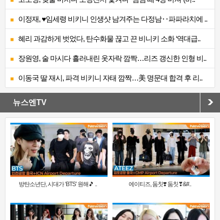
이정재, ♥임세령 비키니 인생샷 남겨주는 다정남‥파파라치에 ..
혜리 과감하게 벗었다, 탄수화물 끊고 끈 비니키 소화 ‘역대급..
장원영, 술 마시다 흘러내린 옷자락 깜짝…리즈 갱신한 인형 비..
이동국 딸 재시, 파격 비키니 자태 깜짝…美 명문대 합격 후 리..
뉴스엔TV
방탄소년단, 시대가 ‘BTS’ 원해🎵 ..
에이티즈, 둠칫❣️ 둠칫❣&#..