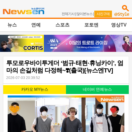
전체기사
|
많이본뉴스
|
사진구매
뉴스
연예
스포츠
포토엔
영상TV
투모로우바이투게더 ‘범규·태현·휴닝카이’, 엄
마의 손길처럼 다정해~❣️(출국)[뉴스엔TV]
2026-07-03 20:39:52
카카오 MY뉴스
네이버 연예뉴스