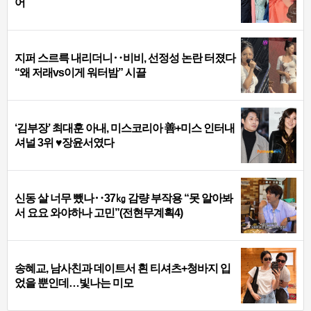
어
지퍼 스르륵 내리더니‥비비, 선정성 논란 터졌다
“왜 저래vs이게 워터밤” 시끌
‘김부장’ 최대훈 아내, 미스코리아 善+미스 인터내
셔널 3위 ♥장윤서였다
신동 살 너무 뺐나‥37㎏ 감량 부작용 “못 알아봐
서 요요 와야하나 고민”(전현무계획4)
송혜교, 남사친과 데이트서 흰 티셔츠+청바지 입
었을 뿐인데…빛나는 미모