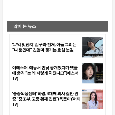
많이 본 뉴스
‘17억 빚잔치’ 김구라 전처, 아들 그리는
“나 뿐인데” 친엄마 챙기는 효심 눈길
여에스더, 예능서 민낯 공개했다가 댓글
에 충격 “눈 왜 저렇게 처졌냐고”(에스더
TV)
‘중증외상센터’ 하영, 4대째 의사 집안 인
증 “증조부, 고종 황제 진료”(옥문아)[어제
TV]