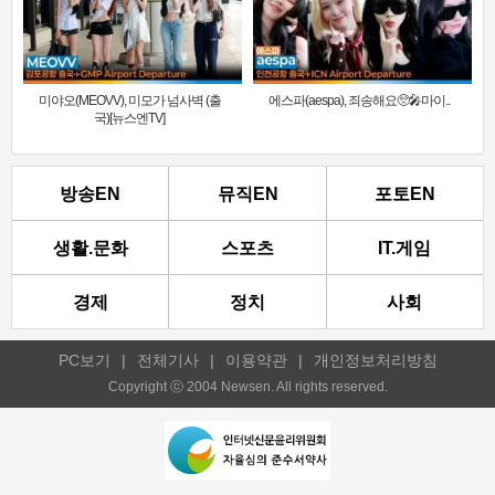
미야오(MEOVV), 미모가 넘사벽 (출
에스파(aespa), 죄송해요🥺🎤마이..
국)[뉴스엔TV]
방송EN
뮤직EN
포토EN
생활.문화
스포츠
IT.게임
경제
정치
사회
PC보기
|
전체기사
|
이용약관
|
개인정보처리방침
Copyright ⓒ 2004 Newsen. All rights reserved.