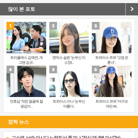
많이 본 포토
트리플에스 김채연, 개
엔믹스 설윤 ‘눈부신 미
트와이스 쯔위 ‘갓경 쓴
그맨 김규..
소’[포..
훈녀’..
안효섭 ‘작은 얼굴에 잘
트와이스 미나 ‘눈부신
트와이스 쯔위 ‘야구모
생김이 ..
아름다..
자만 써..
깜짝 뉴스
고소영, 낮술 마시다 노량진서 쫓겨나 “점심 때 4병 마셔”(바..