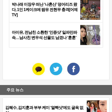
박나래 이장우 떠난 ‘나혼산’ 덩어리즈 왔
다, 1인 1케이크에 팜유 전현무 충격[어제
TV]
아이유, 전남친 소환한 ‘인증샷’ 일파만파
속…남사친 변우석 선물도 남겼나 ‘훈훈’
주요 뉴스
김혜수, 김지훈과 부부 케미 ‘얼빡샷’에도 굴욕 없