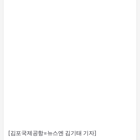
[김포국제공항=뉴스엔 김기태 기자]