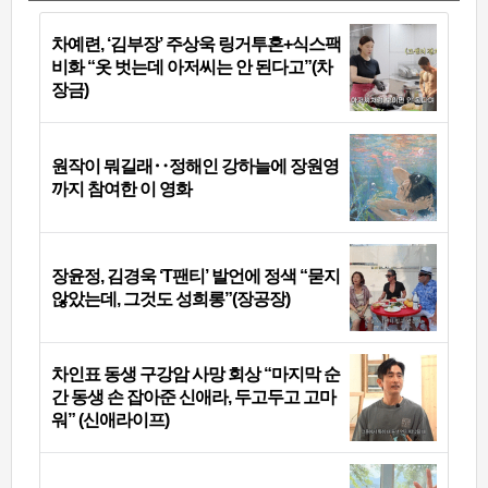
차예련, ‘김부장’ 주상욱 링거투혼+식스팩
비화 “옷 벗는데 아저씨는 안 된다고”(차
장금)
원작이 뭐길래‥정해인 강하늘에 장원영
까지 참여한 이 영화
장윤정, 김경욱 ‘T팬티’ 발언에 정색 “묻지
않았는데, 그것도 성희롱”(장공장)
차인표 동생 구강암 사망 회상 “마지막 순
간 동생 손 잡아준 신애라, 두고두고 고마
워” (신애라이프)