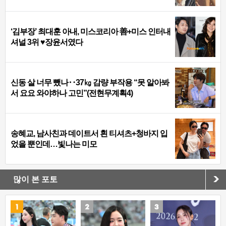
‘김부장’ 최대훈 아내, 미스코리아 善+미스 인터내
셔널 3위 ♥장윤서였다
신동 살 너무 뺐나‥37㎏ 감량 부작용 “못 알아봐
서 요요 와야하나 고민”(전현무계획4)
송혜교, 남사친과 데이트서 흰 티셔츠+청바지 입
었을 뿐인데…빛나는 미모
많이 본 포토