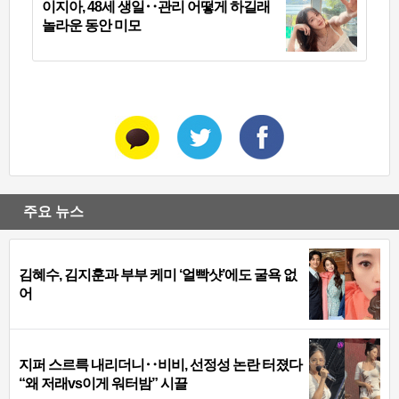
이지아, 48세 생일‥관리 어떻게 하길래
놀라운 동안 미모
주요 뉴스
김혜수, 김지훈과 부부 케미 ‘얼빡샷’에도 굴욕 없
어
지퍼 스르륵 내리더니‥비비, 선정성 논란 터졌다
“왜 저래vs이게 워터밤” 시끌