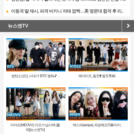
이동국 딸 재시, 파격 비키니 자태 깜짝…美 명문대 합격 후 리..
뉴스엔TV
방탄소년단, 시대가 ‘BTS’ 원해🎵 ..
에이티즈, 둠칫❣️ 둠칫❣&#..
미야오(MEOVV), 미모가 넘사벽 (출
에스파(aespa), 죄송해요🥺🎤마이..
국)[뉴스엔TV]