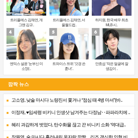
트리플에스 김채연, 개
트리플에스 김채연, 서
하지원, 한국 배우 최초
그맨 김규..
울월드컵..
MLB 시..
엔믹스 설윤 ‘눈부신 미
트와이스 쯔위 ‘갓경 쓴
안효섭 ‘작은 얼굴에 잘
소’[포..
훈녀’..
생김이 ..
깜짝 뉴스
고소영, 낮술 마시다 노량진서 쫓겨나 “점심 때 4병 마셔”(바..
이정재, ♥임세령 비키니 인생샷 남겨주는 다정남‥파파라치에 ..
혜리 과감하게 벗었다, 탄수화물 끊고 끈 비니키 소화 ‘역대급..
장원영, 술 마시다 흘러내린 옷자락 깜짝…리즈 갱신한 인형 비..