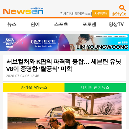
전체기사
|
많이본뉴스
|
사진구매
뉴스
연예
스포츠
포토엔
영상TV
서브컬처와 K팝의 파격적 융합… 세븐틴 유닛
V8이 증명한 ‘탈공식’ 미학
2026-07-04 06:13:48
카카오 MY뉴스
네이버 연예뉴스