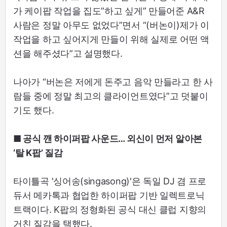
가 케이팝 작업을 집도”하고 싶게” 만들어준 A&R
사람은 정말 아무도 없었다”면서 “(버논이)제가 이
작업을 하고 싶어지게 만들이 위해 실제로 어떤 액
션을 해주셨다”고 설명했다.
나아가 “버논은 저에게 돈주고 음악 만들라고 한 사
람들 중에 정말 최고의 클라이언트였다”고 덧붙이
기도 했다.
■ 공식 깬 하이퍼팝 사운드… 외신이 먼저 알아본
‘탈 K팝’ 질감
타이틀곡 '싱어송(singasong)'은 독일 DJ 겸 프로
듀서 메카톡과 협업한 하이퍼팝 기반 일렉트로닉
트랙이다. K팝의 정형화된 공식 대신 클럽 지향의
거친 질감을 택했다.