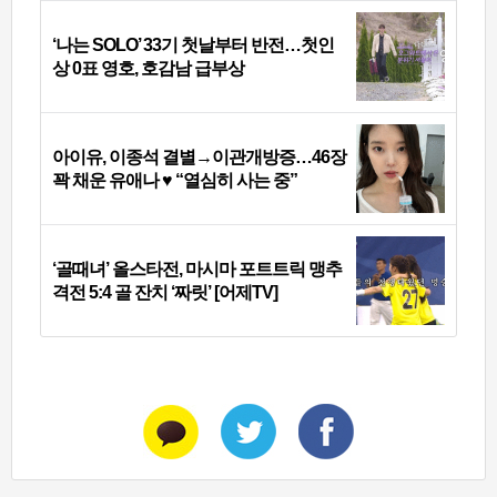
‘나는 SOLO’ 33기 첫날부터 반전…첫인
상 0표 영호, 호감남 급부상
아이유, 이종석 결별→이관개방증…46장
꽉 채운 유애나 ♥ “열심히 사는 중”
‘골때녀’ 올스타전, 마시마 포트트릭 맹추
격전 5:4 골 잔치 ‘짜릿’ [어제TV]