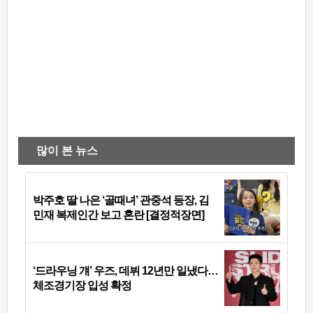
많이 본 뉴스
박주호 딸 나은 ‘골때녀’ 관중석 등장, 김
민재 복제인간 보고 혼란 [결정적장면]
‘드라우닝 걔’ 우즈, 데뷔 12년만 일냈다…
체조경기장 입성 확정