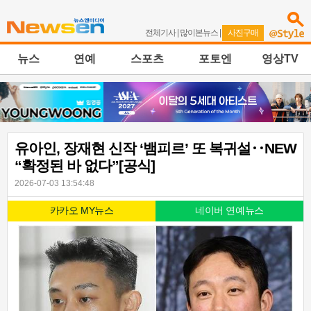
전체기사
|
많이본뉴스
|
사진구매
뉴스
연예
스포츠
포토엔
영상TV
유아인, 장재현 신작 ‘뱀피르’ 또 복귀설‥NEW
“확정된 바 없다”[공식]
2026-07-03 13:54:48
카카오 MY뉴스
네이버 연예뉴스