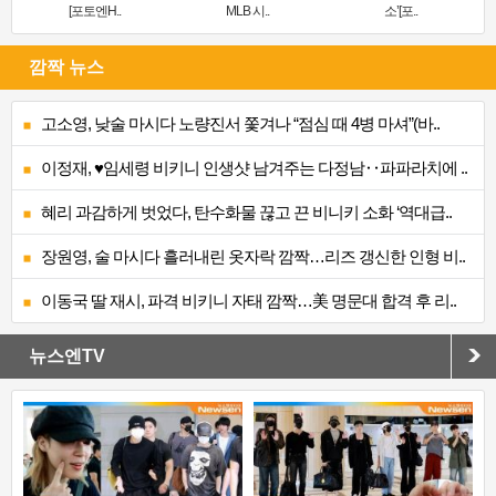
[포토엔H..
MLB 시..
소’[포..
깜짝 뉴스
고소영, 낮술 마시다 노량진서 쫓겨나 “점심 때 4병 마셔”(바..
이정재, ♥임세령 비키니 인생샷 남겨주는 다정남‥파파라치에 ..
혜리 과감하게 벗었다, 탄수화물 끊고 끈 비니키 소화 ‘역대급..
장원영, 술 마시다 흘러내린 옷자락 깜짝…리즈 갱신한 인형 비..
이동국 딸 재시, 파격 비키니 자태 깜짝…美 명문대 합격 후 리..
뉴스엔TV