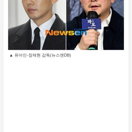
▲ 유아인-장재현 감독(뉴스엔DB)