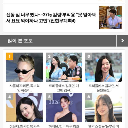
신동 살 너무 뺐나‥37㎏ 감량 부작용 “못 알아봐
서 요요 와야하나 고민”(전현무계획4)
많이 본 포토
샤를리즈 테론, 독보적
트리플에스 김채연, 개
트리플에스 김채연, 서
인 귀걸이..
그맨 김규..
울월드컵..
정은채, 화사한 명사수
하지원, 한국 배우 최초
엔믹스 설윤 ‘눈부신 미