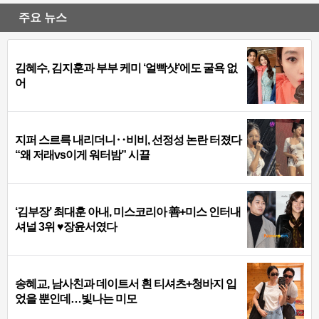
주요 뉴스
김혜수, 김지훈과 부부 케미 ‘얼빡샷’에도 굴욕 없
어
지퍼 스르륵 내리더니‥비비, 선정성 논란 터졌다
“왜 저래vs이게 워터밤” 시끌
‘김부장’ 최대훈 아내, 미스코리아 善+미스 인터내
셔널 3위 ♥장윤서였다
송혜교, 남사친과 데이트서 흰 티셔츠+청바지 입
었을 뿐인데…빛나는 미모