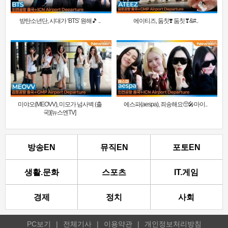
방탄소년단, 시대가 ‘BTS’ 원해🎵 ..
에이티즈, 둠칫❣️ 둠칫❣&#..
미야오(MEOVV), 미모가 넘사벽 (출
에스파(aespa), 죄송해요🥺🎤마이..
국)[뉴스엔TV]
방송EN
뮤직EN
포토EN
생활.문화
스포츠
IT.게임
경제
정치
사회
PC보기
|
전체기사
|
이용약관
|
개인정보처리방침