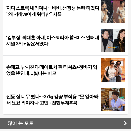
지퍼 스르륵 내리더니‥비비, 선정성 논란 터졌다
“왜 저래vs이게 워터밤” 시끌
‘김부장’ 최대훈 아내, 미스코리아 善+미스 인터내
셔널 3위 ♥장윤서였다
송혜교, 남사친과 데이트서 흰 티셔츠+청바지 입
었을 뿐인데…빛나는 미모
신동 살 너무 뺐나‥37㎏ 감량 부작용 “못 알아봐
서 요요 와야하나 고민”(전현무계획4)
많이 본 포토