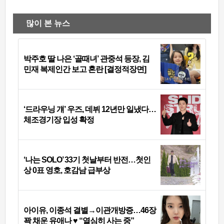
많이 본 뉴스
박주호 딸 나은 ‘골때녀’ 관중석 등장, 김
민재 복제인간 보고 혼란 [결정적장면]
‘드라우닝 걔’ 우즈, 데뷔 12년만 일냈다…
체조경기장 입성 확정
‘나는 SOLO’ 33기 첫날부터 반전…첫인
상 0표 영호, 호감남 급부상
아이유, 이종석 결별→이관개방증…46장
꽉 채운 유애나 ♥ “열심히 사는 중”