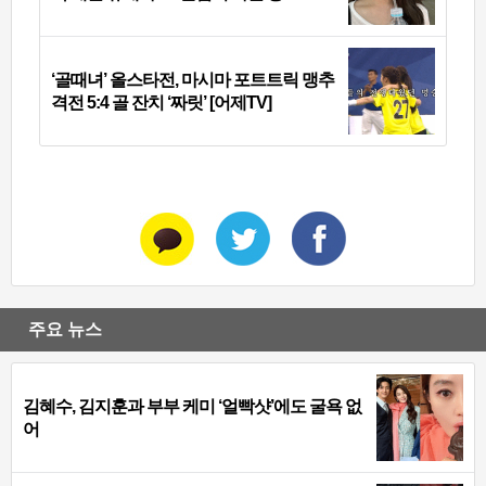
‘골때녀’ 올스타전, 마시마 포트트릭 맹추
격전 5:4 골 잔치 ‘짜릿’ [어제TV]
주요 뉴스
김혜수, 김지훈과 부부 케미 ‘얼빡샷’에도 굴욕 없
어