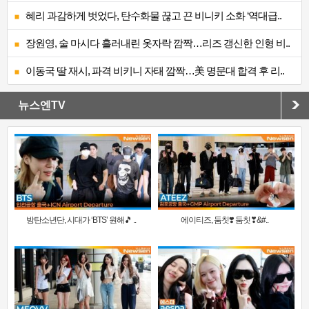
혜리 과감하게 벗었다, 탄수화물 끊고 끈 비니키 소화 ‘역대급..
장원영, 술 마시다 흘러내린 옷자락 깜짝…리즈 갱신한 인형 비..
이동국 딸 재시, 파격 비키니 자태 깜짝…美 명문대 합격 후 리..
뉴스엔TV
방탄소년단, 시대가 ‘BTS’ 원해🎵 ..
에이티즈, 둠칫❣️ 둠칫❣&#..