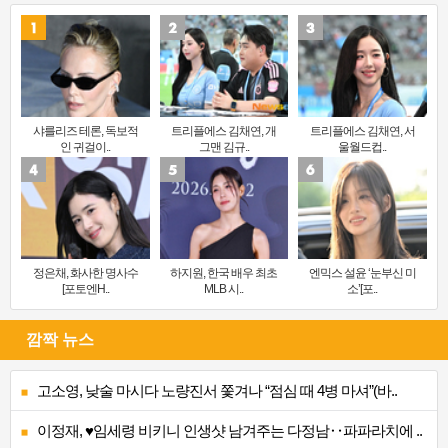
샤를리즈 테론, 독보적
트리플에스 김채연, 개
트리플에스 김채연, 서
인 귀걸이..
그맨 김규..
울월드컵..
정은채, 화사한 명사수
하지원, 한국 배우 최초
엔믹스 설윤 ‘눈부신 미
[포토엔H..
MLB 시..
소’[포..
깜짝 뉴스
고소영, 낮술 마시다 노량진서 쫓겨나 “점심 때 4병 마셔”(바..
이정재, ♥임세령 비키니 인생샷 남겨주는 다정남‥파파라치에 ..