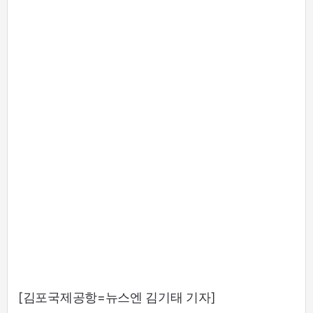
[김포국제공항=뉴스엔 김기태 기자]