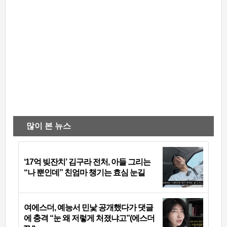
많이 본 뉴스
‘17억 빚잔치’ 김구라 전처, 아들 그리는
“나 뿐인데” 친엄마 챙기는 효심 눈길
여에스더, 예능서 민낯 공개했다가 댓글
에 충격 “눈 왜 저렇게 처졌냐고”(에스더