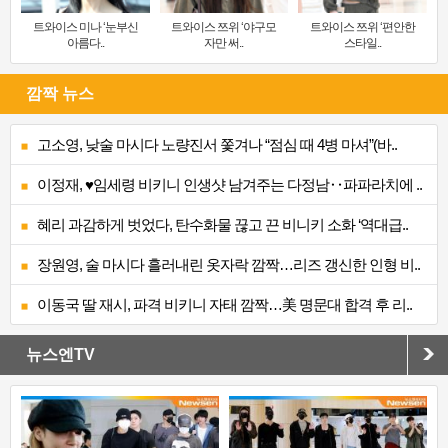
트와이스 미나 ‘눈부신
트와이스 쯔위 ‘야구모
트와이스 쯔위 ‘편안한
아름다..
자만 써..
스타일..
깜짝 뉴스
고소영, 낮술 마시다 노량진서 쫓겨나 “점심 때 4병 마셔”(바..
이정재, ♥임세령 비키니 인생샷 남겨주는 다정남‥파파라치에 ..
혜리 과감하게 벗었다, 탄수화물 끊고 끈 비니키 소화 ‘역대급..
장원영, 술 마시다 흘러내린 옷자락 깜짝…리즈 갱신한 인형 비..
이동국 딸 재시, 파격 비키니 자태 깜짝…美 명문대 합격 후 리..
뉴스엔TV