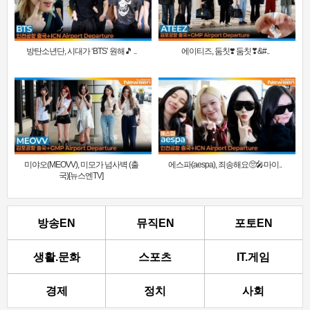
방탄소년단, 시대가 ‘BTS’ 원해🎵 ..
에이티즈, 둠칫❣️ 둠칫❣&#..
미야오(MEOVV), 미모가 넘사벽 (출
에스파(aespa), 죄송해요🥺🎤마이..
국)[뉴스엔TV]
방송EN
뮤직EN
포토EN
생활.문화
스포츠
IT.게임
경제
정치
사회