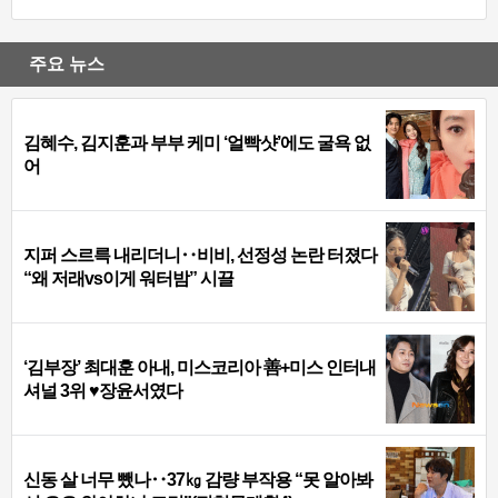
주요 뉴스
김혜수, 김지훈과 부부 케미 ‘얼빡샷’에도 굴욕 없
어
지퍼 스르륵 내리더니‥비비, 선정성 논란 터졌다
“왜 저래vs이게 워터밤” 시끌
‘김부장’ 최대훈 아내, 미스코리아 善+미스 인터내
셔널 3위 ♥장윤서였다
신동 살 너무 뺐나‥37㎏ 감량 부작용 “못 알아봐