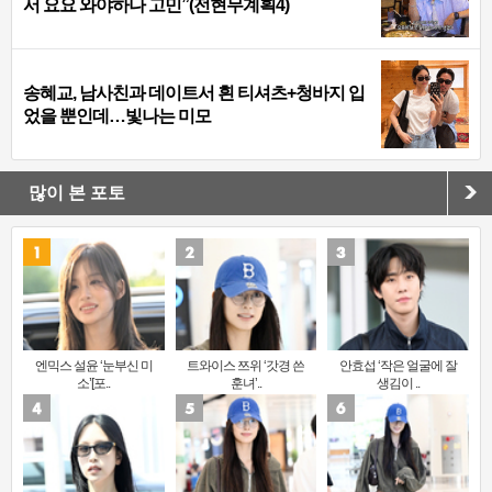
서 요요 와야하나 고민”(전현무계획4)
송혜교, 남사친과 데이트서 흰 티셔츠+청바지 입
었을 뿐인데…빛나는 미모
많이 본 포토
엔믹스 설윤 ‘눈부신 미
트와이스 쯔위 ‘갓경 쓴
안효섭 ‘작은 얼굴에 잘
소’[포..
훈녀’..
생김이 ..