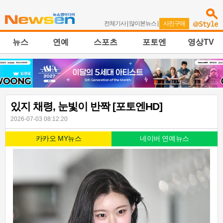
전체기사
|
많이본뉴스
|
사진구매
뉴스
연예
스포츠
포토엔
영상TV
있지 채령, 눈빛이 반짝 [포토엔HD]
2026-07-03 08:12:20
카카오 MY뉴스
네이버 연예뉴스