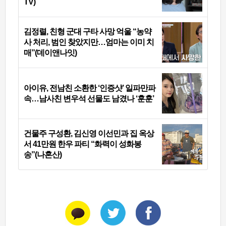
TV)
김정렬, 친형 군대 구타 사망 억울 “농약
사 처리, 범인 찾았지만…엄마는 이미 치
매”(데이앤나잇)
아이유, 전남친 소환한 ‘인증샷’ 일파만파
속…남사친 변우석 선물도 남겼나 ‘훈훈’
건물주 구성환, 김신영 이선민과 집 옥상
서 41만원 한우 파티 “화력이 성화봉
송”(나혼산)