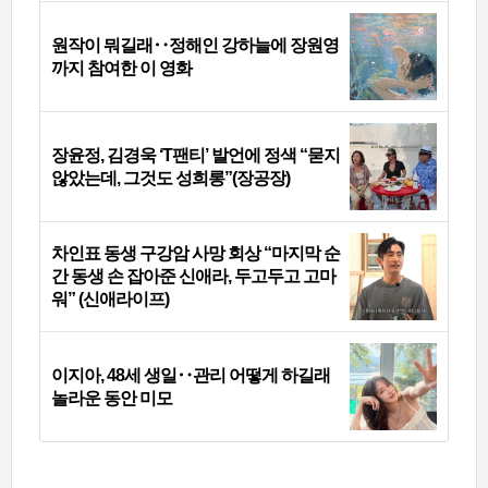
원작이 뭐길래‥정해인 강하늘에 장원영
까지 참여한 이 영화
장윤정, 김경욱 ‘T팬티’ 발언에 정색 “묻지
않았는데, 그것도 성희롱”(장공장)
차인표 동생 구강암 사망 회상 “마지막 순
간 동생 손 잡아준 신애라, 두고두고 고마
워” (신애라이프)
이지아, 48세 생일‥관리 어떻게 하길래
놀라운 동안 미모