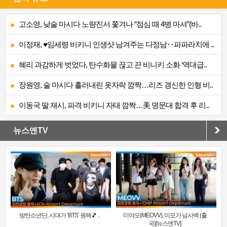
고소영, 낮술 마시다 노량진서 쫓겨나 “점심 때 4병 마셔”(바..
이정재, ♥임세령 비키니 인생샷 남겨주는 다정남‥파파라치에 ..
혜리 과감하게 벗었다, 탄수화물 끊고 끈 비니키 소화 ‘역대급..
장원영, 술 마시다 흘러내린 옷자락 깜짝…리즈 갱신한 인형 비..
이동국 딸 재시, 파격 비키니 자태 깜짝…美 명문대 합격 후 리..
뉴스엔TV
방탄소년단, 시대가 ‘BTS’ 원해🎵 ..
미야오(MEOVV), 미모가 넘사벽 (출
국)[뉴스엔TV]