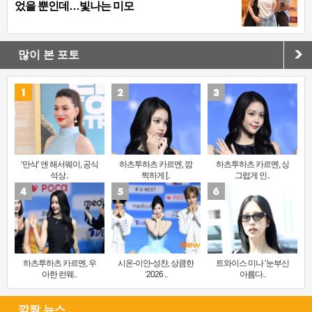
었을 뿐인데…빛나는 미모
많이 본 포토
‘만삭’ 앤 해서웨이, 공식
하츠투하츠 카르멘, 깜
하츠투하츠 카르멘, 싱
석상..
찍하게 [..
그럽게 인..
하츠투하츠 카르멘, 우
시온-이안-성찬, 상큼한
트와이스 미나 ‘눈부신
아한 런웨..
‘2026 ..
아름다..
깜짝 뉴스