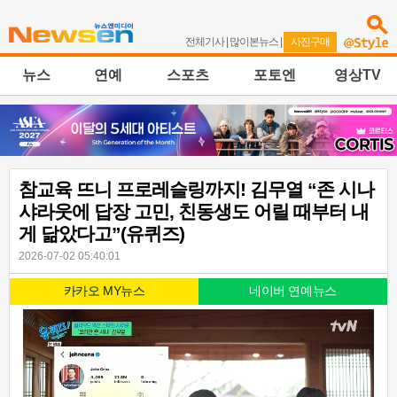
전체기사
|
많이본뉴스
|
사진구매
뉴스
연예
스포츠
포토엔
영상TV
참교육 뜨니 프로레슬링까지! 김무열 “존 시나
샤라웃에 답장 고민, 친동생도 어릴 때부터 내
게 닮았다고”(유퀴즈)
2026-07-02 05:40:01
카카오 MY뉴스
네이버 연예뉴스