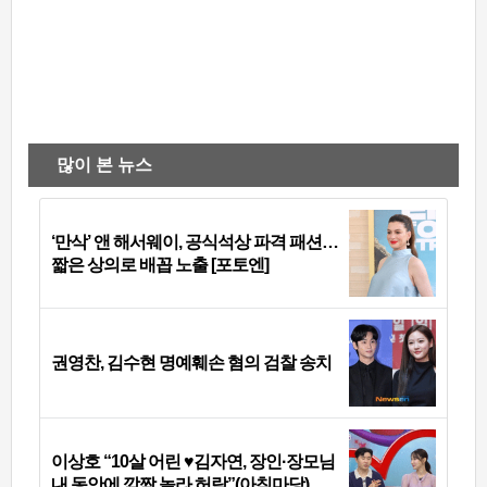
많이 본 뉴스
‘만삭’ 앤 해서웨이, 공식석상 파격 패션…
짧은 상의로 배꼽 노출 [포토엔]
권영찬, 김수현 명예훼손 혐의 검찰 송치
이상호 “10살 어린 ♥김자연, 장인·장모님
내 동안에 깜짝 놀라 허락”(아침마당)