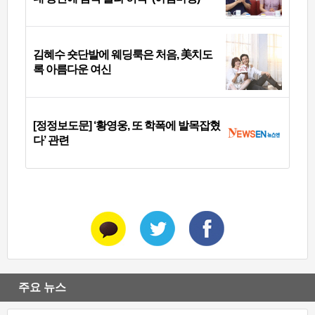
김혜수 숏단발에 웨딩룩은 처음, 美치도
록 아름다운 여신
[정정보도문] ‘황영웅, 또 학폭에 발목잡혔
다’ 관련
주요 뉴스