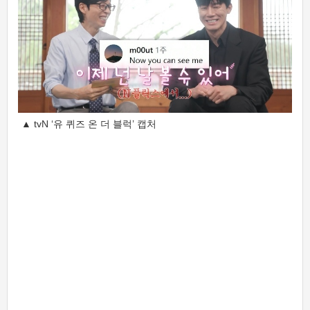
▲ tvN ‘유 퀴즈 온 더 블럭’ 캡처