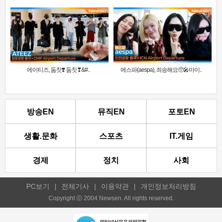
에이티즈, 둠칫❣️ 둠칫❣&#..
에스파(aespa), 죄송해요🥺🎤마이..
방송EN
뮤직EN
포토EN
생활.문화
스포츠
IT.게임
경제
정치
사회
PC보기
|
전체기사
|
이용약관
|
개인정보처리방침
Copyright ⓒ 2004 Newsen. All rights reserved.