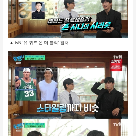
▲ tvN ‘유 퀴즈 온 더 블럭’ 캡처