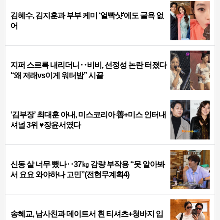
김혜수, 김지훈과 부부 케미 ‘얼빡샷’에도 굴욕 없
어
지퍼 스르륵 내리더니‥비비, 선정성 논란 터졌다
“왜 저래vs이게 워터밤” 시끌
‘김부장’ 최대훈 아내, 미스코리아 善+미스 인터내
셔널 3위 ♥장윤서였다
신동 살 너무 뺐나‥37㎏ 감량 부작용 “못 알아봐
서 요요 와야하나 고민”(전현무계획4)
송혜교, 남사친과 데이트서 흰 티셔츠+청바지 입