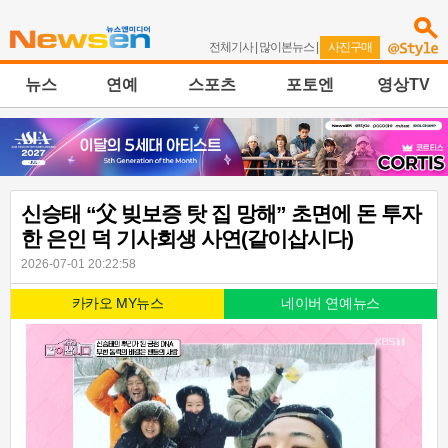
전체기사
|
많이본뉴스
|
사진구매
뉴스
연예
스포츠
포토엔
영상TV
신승태 “父 빚보증 탓 집 망해” 초면에 돈 투자
한 은인 덕 기사회생 사연(같이삽시다)
2026-07-01 20:22:58
카카오 MY뉴스
네이버 연예뉴스