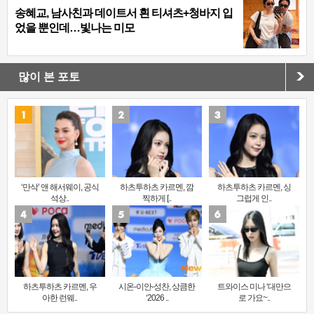
송혜교, 남사친과 데이트서 흰 티셔츠+청바지 입
었을 뿐인데…빛나는 미모
많이 본 포토
‘만삭’ 앤 해서웨이, 공식
하츠투하츠 카르멘, 깜
하츠투하츠 카르멘, 싱
석상..
찍하게 [..
그럽게 인..
하츠투하츠 카르멘, 우
시온-이안-성찬, 상큼한
트와이스 미나 ‘대만으
아한 런웨..
‘2026 ..
로 가요~..