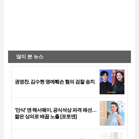
많이 본 뉴스
권영찬, 김수현 명예훼손 혐의 검찰 송치
‘만삭’ 앤 해서웨이, 공식석상 파격 패션…
짧은 상의로 배꼽 노출 [포토엔]