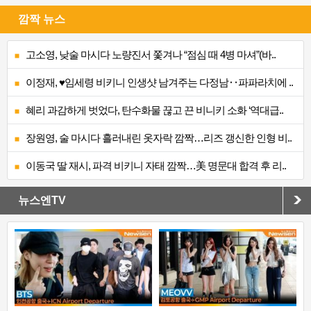
깜짝 뉴스
고소영, 낮술 마시다 노량진서 쫓겨나 “점심 때 4병 마셔”(바..
이정재, ♥임세령 비키니 인생샷 남겨주는 다정남‥파파라치에 ..
혜리 과감하게 벗었다, 탄수화물 끊고 끈 비니키 소화 ‘역대급..
장원영, 술 마시다 흘러내린 옷자락 깜짝…리즈 갱신한 인형 비..
이동국 딸 재시, 파격 비키니 자태 깜짝…美 명문대 합격 후 리..
뉴스엔TV