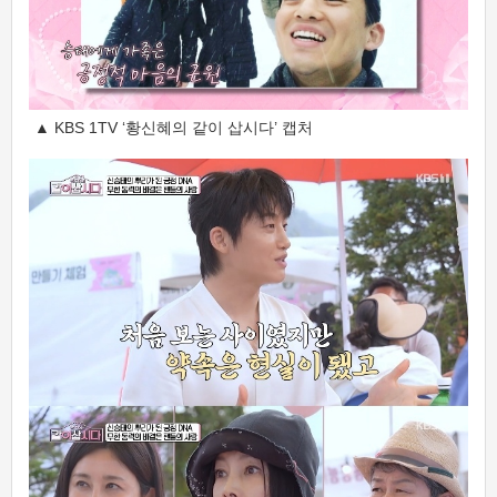
▲ KBS 1TV ‘황신혜의 같이 삽시다’ 캡처