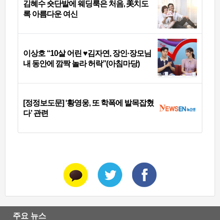
김혜수 숏단발에 웨딩룩은 처음, 美치도
록 아름다운 여신
이상호 “10살 어린 ♥김자연, 장인·장모님
내 동안에 깜짝 놀라 허락”(아침마당)
[정정보도문] ‘황영웅, 또 학폭에 발목잡혔
다’ 관련
주요 뉴스