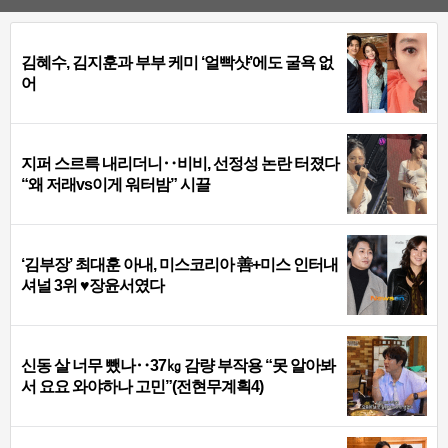
김혜수, 김지훈과 부부 케미 ‘얼빡샷’에도 굴욕 없
어
지퍼 스르륵 내리더니‥비비, 선정성 논란 터졌다
“왜 저래vs이게 워터밤” 시끌
‘김부장’ 최대훈 아내, 미스코리아 善+미스 인터내
셔널 3위 ♥장윤서였다
신동 살 너무 뺐나‥37㎏ 감량 부작용 “못 알아봐
서 요요 와야하나 고민”(전현무계획4)