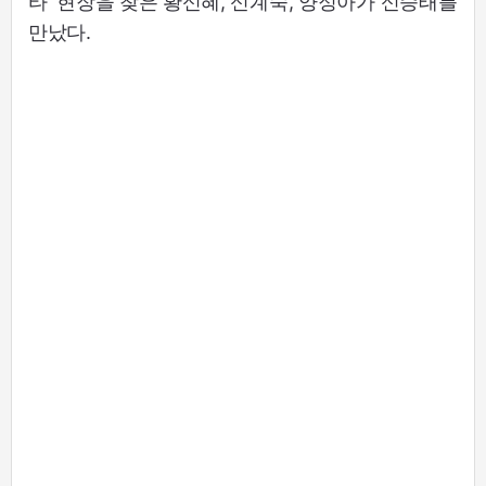
타' 현장을 찾은 황신혜, 신계숙, 양정아가 신승태를
만났다.