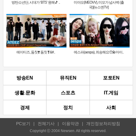
방탄소년단, 시대가 ‘BTS’ 원해🎵 ..
미야오(MEOVV), 미모가 넘사벽 (출
국)[뉴스엔TV]
에이티즈, 둠칫❣️ 둠칫❣&#..
에스파(aespa), 죄송해요🥺🎤마이..
방송EN
뮤직EN
포토EN
생활.문화
스포츠
IT.게임
경제
정치
사회
PC보기
|
전체기사
|
이용약관
|
개인정보처리방침
Copyright ⓒ 2004 Newsen. All rights reserved.