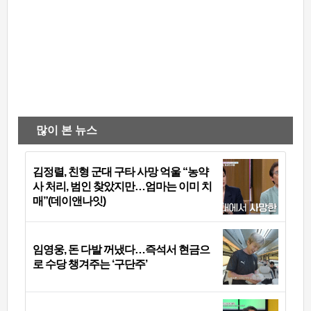
많이 본 뉴스
김정렬, 친형 군대 구타 사망 억울 “농약
사 처리, 범인 찾았지만…엄마는 이미 치
매”(데이앤나잇)
임영웅, 돈 다발 꺼냈다…즉석서 현금으
로 수당 챙겨주는 ‘구단주’