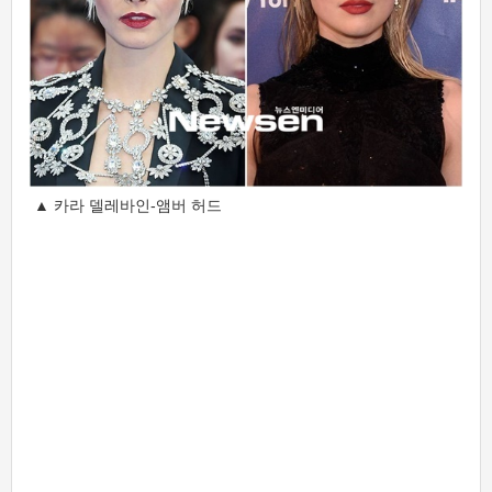
▲ 카라 델레바인-앰버 허드