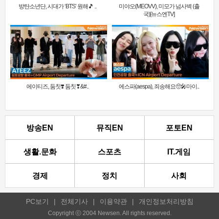
방탄소년단, 시대가 ‘BTS’ 원해🎵 ..
미야오(MEOVV), 미모가 넘사벽 (출
국)[뉴스엔TV]
에이티즈, 둠칫❣️ 둠칫❣&#..
에스파(aespa), 죄송해요🥺🎤마이..
방송EN
뮤직EN
포토EN
생활.문화
스포츠
IT.게임
경제
정치
사회
PC보기
|
전체기사
|
이용약관
|
개인정보처리방침
Copyright ⓒ 2004 Newsen. All rights reserved.