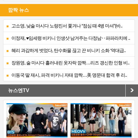
깜짝 뉴스
고소영, 낮술 마시다 노량진서 쫓겨나 “점심 때 4병 마셔”(바..
이정재, ♥임세령 비키니 인생샷 남겨주는 다정남‥파파라치에 ..
혜리 과감하게 벗었다, 탄수화물 끊고 끈 비니키 소화 ‘역대급..
장원영, 술 마시다 흘러내린 옷자락 깜짝…리즈 갱신한 인형 비..
이동국 딸 재시, 파격 비키니 자태 깜짝…美 명문대 합격 후 리..
뉴스엔TV