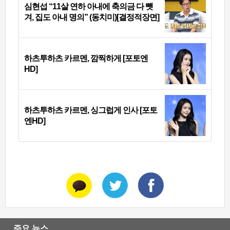
심현섭 “11살 연하 아내에 축의금 다 뺏
겨, 집도 아내 명의” (동치미)[결정적장면]
하츠투하츠 카르멘, 깜찍하게 [포토엔
HD]
하츠투하츠 카르멘, 싱그럽게 인사 [포토
엔HD]
주요 뉴스