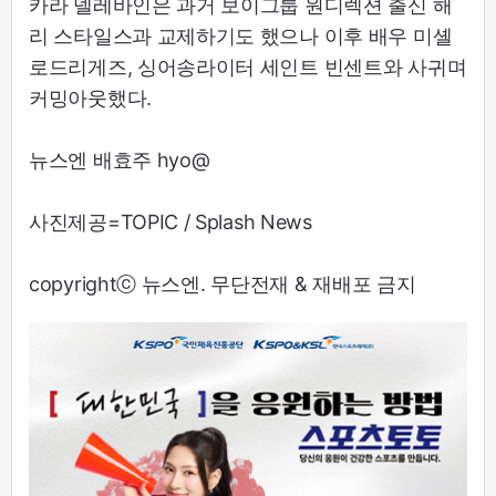
카라 델레바인은 과거 보이그룹 원디렉션 출신 해
리 스타일스과 교제하기도 했으나 이후 배우 미셸
로드리게즈, 싱어송라이터 세인트 빈센트와 사귀며
커밍아웃했다.
뉴스엔 배효주 hyo@
사진제공=TOPIC / Splash News
copyrightⓒ 뉴스엔. 무단전재 & 재배포 금지