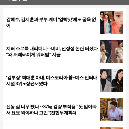
김혜수, 김지훈과 부부 케미 ‘얼빡샷’에도 굴욕 없
어
지퍼 스르륵 내리더니‥비비, 선정성 논란 터졌다
“왜 저래vs이게 워터밤” 시끌
‘김부장’ 최대훈 아내, 미스코리아 善+미스 인터내
셔널 3위 ♥장윤서였다
신동 살 너무 뺐나‥37㎏ 감량 부작용 “못 알아봐
서 요요 와야하나 고민”(전현무계획4)