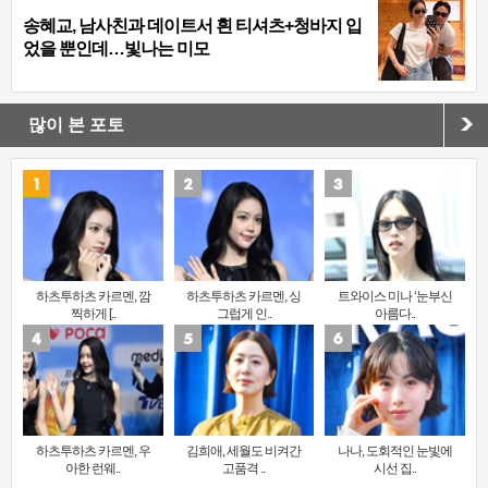
송혜교, 남사친과 데이트서 흰 티셔츠+청바지 입
었을 뿐인데…빛나는 미모
많이 본 포토
하츠투하츠 카르멘, 깜
하츠투하츠 카르멘, 싱
트와이스 미나 ‘눈부신
찍하게 [..
그럽게 인..
아름다..
하츠투하츠 카르멘, 우
김희애, 세월도 비켜간
나나, 도회적인 눈빛에
아한 런웨..
고품격 ..
시선 집..