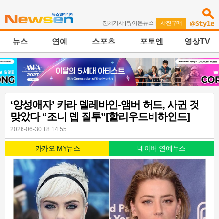
전체기사
|
많이본뉴스
|
사진구매
뉴스
연예
스포츠
포토엔
영상TV
‘양성애자’ 카라 델레바인-앰버 허드, 사귄 것
맞았다 “조니 뎁 질투”[할리우드비하인드]
2026-06-30 18:14:55
카카오 MY뉴스
네이버 연예뉴스