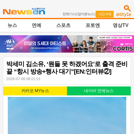
전체기사
|
많이본뉴스
|
사진구매
뉴스
연예
스포츠
포토엔
영상TV
박세미 김소유, ‘뭔들 못 하겠어요’로 출격 준비
끝 “항시 방송+행사 대기”[EN:인터뷰②]
2026-07-06 06:01:01
카카오 MY뉴스
네이버 연예뉴스