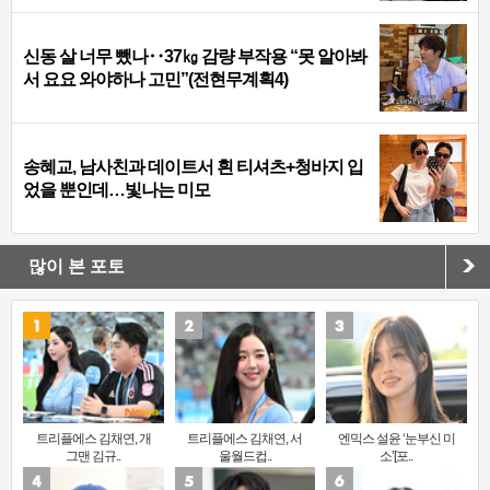
신동 살 너무 뺐나‥37㎏ 감량 부작용 “못 알아봐
서 요요 와야하나 고민”(전현무계획4)
송혜교, 남사친과 데이트서 흰 티셔츠+청바지 입
었을 뿐인데…빛나는 미모
많이 본 포토
트리플에스 김채연, 개
트리플에스 김채연, 서
엔믹스 설윤 ‘눈부신 미
그맨 김규..
울월드컵..
소’[포..