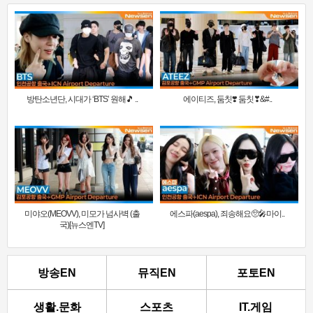
방탄소년단, 시대가 ‘BTS’ 원해🎵 ..
에이티즈, 둠칫❣️ 둠칫❣&#..
미야오(MEOVV), 미모가 넘사벽 (출
에스파(aespa), 죄송해요🥺🎤마이..
국)[뉴스엔TV]
방송EN
뮤직EN
포토EN
생활.문화
스포츠
IT.게임