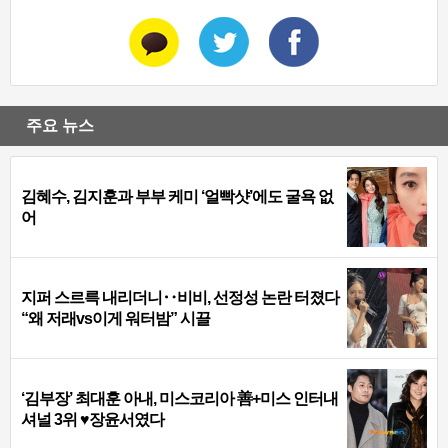
주요 뉴스
김혜수, 김지훈과 부부 케미 ‘얼빡샷’에도 굴욕 없
어
지퍼 스르륵 내리더니‥비비, 선정성 논란 터졌다
“왜 저래vs이게 워터밤” 시끌
‘김부장’ 최대훈 아내, 미스코리아 善+미스 인터내
셔널 3위 ♥장윤서였다