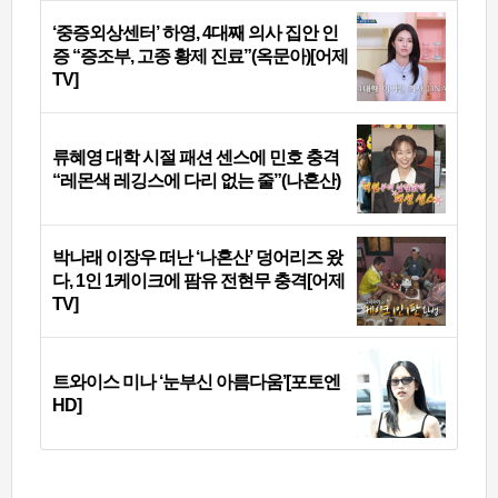
‘중증외상센터’ 하영, 4대째 의사 집안 인
증 “증조부, 고종 황제 진료”(옥문아)[어제
TV]
류혜영 대학 시절 패션 센스에 민호 충격
“레몬색 레깅스에 다리 없는 줄”(나혼산)
박나래 이장우 떠난 ‘나혼산’ 덩어리즈 왔
다, 1인 1케이크에 팜유 전현무 충격[어제
TV]
트와이스 미나 ‘눈부신 아름다움’[포토엔
HD]