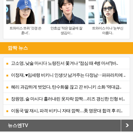
트와이스 쯔위 ‘갓경 쓴
안효섭 ‘작은 얼굴에 잘
트와이스 미나 ‘눈부신
훈녀’..
생김이 ..
아름다..
깜짝 뉴스
고소영, 낮술 마시다 노량진서 쫓겨나 “점심 때 4병 마셔”(바..
이정재, ♥임세령 비키니 인생샷 남겨주는 다정남‥파파라치에 ..
혜리 과감하게 벗었다, 탄수화물 끊고 끈 비니키 소화 ‘역대급..
장원영, 술 마시다 흘러내린 옷자락 깜짝…리즈 갱신한 인형 비..
이동국 딸 재시, 파격 비키니 자태 깜짝…美 명문대 합격 후 리..
뉴스엔TV