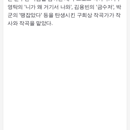
영탁의 '니가 왜 거기서 나와', 김용빈의 '금수저', 박
군의 '땡잡았다' 등을 탄생시킨 구희상 작곡가가 작
사와 작곡을 맡았다.