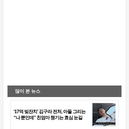
많이 본 뉴스
‘17억 빚잔치’ 김구라 전처, 아들 그리는
“나 뿐인데” 친엄마 챙기는 효심 눈길