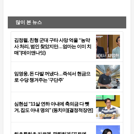
많이 본 뉴스
김정렬, 친형 군대 구타 사망 억울 “농약
사 처리, 범인 찾았지만…엄마는 이미 치
매”(데이앤나잇)
임영웅, 돈 다발 꺼냈다…즉석서 현금으
로 수당 챙겨주는 ‘구단주’
심현섭 “11살 연하 아내에 축의금 다 뺏
겨, 집도 아내 명의” (동치미)[결정적장면]