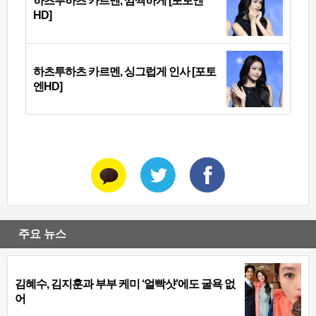
하츠투하츠 카르멘, 깜찍하게 [포토엔
HD]
하츠투하츠 카르멘, 싱그럽게 인사 [포토
엔HD]
주요 뉴스
김혜수, 김지훈과 부부 케미 ‘얼빡샷’에도 굴욕 없
어