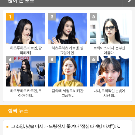
많이 본 포토
하츠투하츠 카르멘, 깜
하츠투하츠 카르멘, 싱
트와이스 미나 ‘눈부신
찍하게 [..
그럽게 인..
아름다..
하츠투하츠 카르멘, 우
김희애, 세월도 비켜간
나나, 도회적인 눈빛에
아한 런웨..
고품격 ..
시선 집..
깜짝 뉴스
고소영, 낮술 마시다 노량진서 쫓겨나 “점심 때 4병 마셔”(바..