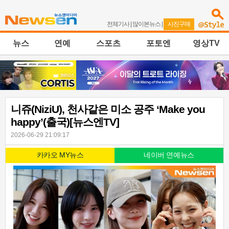
전체기사
|
많이본뉴스
|
사진구매
뉴스
연예
스포츠
포토엔
영상TV
니쥬(NiziU), 천사같은 미소 공주 ‘Make you
happy’(출국)[뉴스엔TV]
2026-06-29 21:09:17
카카오 MY뉴스
네이버 연예뉴스