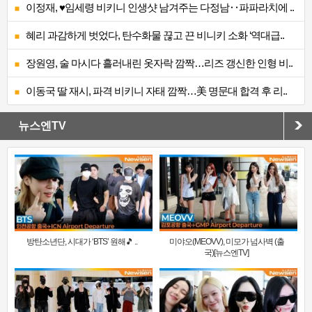
이정재, ♥임세령 비키니 인생샷 남겨주는 다정남‥파파라치에 ..
혜리 과감하게 벗었다, 탄수화물 끊고 끈 비니키 소화 ‘역대급..
장원영, 술 마시다 흘러내린 옷자락 깜짝…리즈 갱신한 인형 비..
이동국 딸 재시, 파격 비키니 자태 깜짝…美 명문대 합격 후 리..
뉴스엔TV
방탄소년단, 시대가 ‘BTS’ 원해🎵 ..
미야오(MEOVV), 미모가 넘사벽 (출
국)[뉴스엔TV]