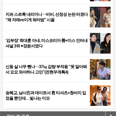
지퍼 스르륵 내리더니‥비비, 선정성 논란 터졌다
“왜 저래vs이게 워터밤” 시끌
‘김부장’ 최대훈 아내, 미스코리아 善+미스 인터내
셔널 3위 ♥장윤서였다
신동 살 너무 뺐나‥37㎏ 감량 부작용 “못 알아봐
서 요요 와야하나 고민”(전현무계획4)
송혜교, 남사친과 데이트서 흰 티셔츠+청바지 입
었을 뿐인데…빛나는 미모