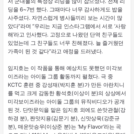
서 군대물의 특성상 리딩을 많이 잡으셨다. 전체 리
딩을 6~7번 했다. 그때마다 너무 감사하게도 밥을
사주셨다. 자연스럽게 병사들끼리 보는 시간이 많
았다”라며 “우리는 지금 인스타그램에서 서로 ‘사랑
해’라고 인사했다. 고정으로 나왔던 단역 친구들도
있었는데 그 친구들도 너무 친해졌다. 늘 즐거웠던
가족이 된 것 같다”라고 애정을 드러냈다.
임지호는 이 작품을 통해 예상치도 못했던 미각보
이즈라는 아이돌 그룹 활동까지 펼쳤다. 극 중
KCTC 훈련 중 강성재(박지훈 분)가 만든 아란치니
를 먹고 크게 감동한 황석호(이상이 분)의 상상에서
미각보이즈라는 아이돌 그룹의 뮤직비디오가 공개
된 것. 단맛문익을 맡은 임지호 외에도 쓴맛관철(강
하경 분), 짠맛지용(김문기 분), 신맛상욱(강준규
분), 매운맛승우(이상준 분)는 ‘My Flavor’라는 곡