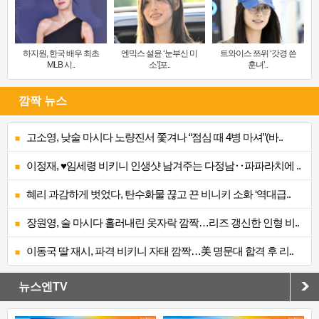
하지원, 한국 배우 최초
엔믹스 설윤 ‘눈부신 미
트와이스 쯔위 ‘갓경 쓴
MLB 시..
소’[포..
훈녀’..
깜짝 뉴스
고소영, 낮술 마시다 노량진서 쫓겨나 “점심 때 4병 마셔”(바..
이정재, ♥임세령 비키니 인생샷 남겨주는 다정남‥파파라치에 ..
혜리 과감하게 벗었다, 탄수화물 끊고 끈 비니키 소화 ‘역대급..
장원영, 술 마시다 흘러내린 옷자락 깜짝…리즈 갱신한 인형 비..
이동국 딸 재시, 파격 비키니 자태 깜짝…美 명문대 합격 후 리..
뉴스엔TV