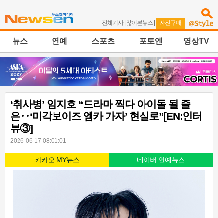
전체기사
|
많이본뉴스
|
사진구매
뉴스
연예
스포츠
포토엔
영상TV
‘취사병’ 임지호 “드라마 찍다 아이돌 될 줄
은‥‘미각보이즈 엠카 가자’ 현실로”[EN:인터
뷰③]
2026-06-17 08:01:01
카카오 MY뉴스
네이버 연예뉴스