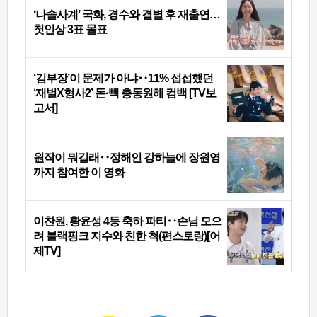
‘나솔사계’ 국화, 경수와 결별 후 재출연…
첫인상 3표 몰표
‘김부장’이 문제가 아냐‥11% 섭섭했던
‘재벌X형사2’ 돈·빽 총동원해 컴백 [TV보
고서]
원작이 뭐길래‥정해인 강하늘에 장원영
까지 참여한 이 영화
이찬원, 황윤성 4등 축하 파티‥손님 모으
려 블랙핑크 지수와 친한 척(편스토랑)[어
제TV]