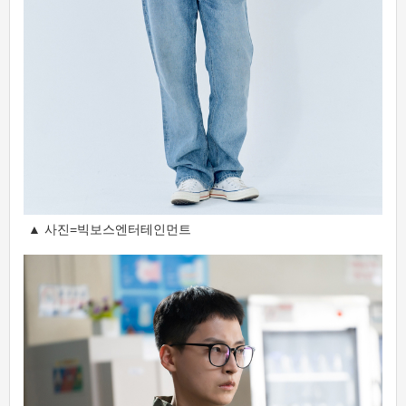
▲ 사진=빅보스엔터테인먼트