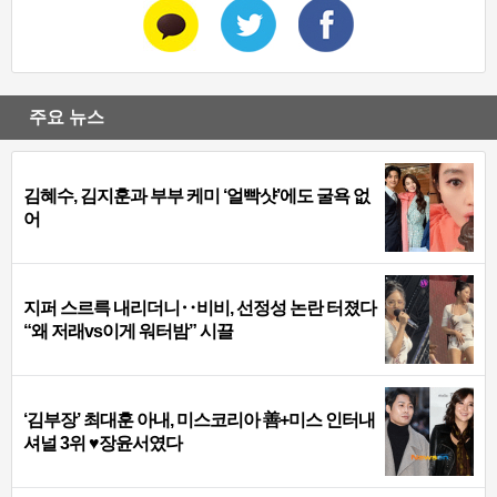
주요 뉴스
김혜수, 김지훈과 부부 케미 ‘얼빡샷’에도 굴욕 없
어
지퍼 스르륵 내리더니‥비비, 선정성 논란 터졌다
“왜 저래vs이게 워터밤” 시끌
‘김부장’ 최대훈 아내, 미스코리아 善+미스 인터내
셔널 3위 ♥장윤서였다