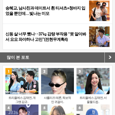
송혜교, 남사친과 데이트서 흰 티셔츠+청바지 입
었을 뿐인데…빛나는 미모
신동 살 너무 뺐나‥37㎏ 감량 부작용 “못 알아봐
서 요요 와야하나 고민”(전현무계획4)
많이 본 포토
트리플에스 김채연, 개
샤를리즈 테론, 독보적
트리플에스 김채연, 서
그맨 김규..
인 귀걸이..
울월드컵..