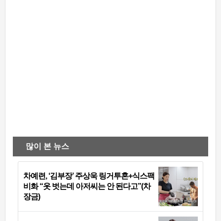
많이 본 뉴스
차예련, ‘김부장’ 주상욱 링거투혼+식스팩
비화 “옷 벗는데 아저씨는 안 된다고”(차
장금)