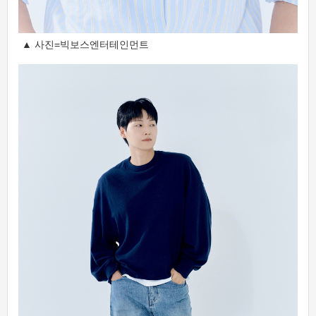
▲ 사진=빅보스엔터테인먼트