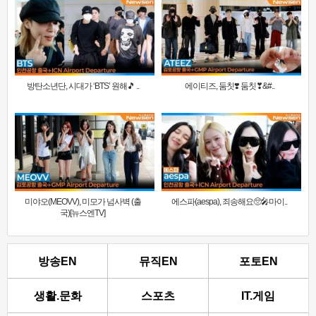
방탄소년단, 시대가 ‘BTS’ 원해🎵 ..
에이티즈, 둠칫❣️ 둠칫❣&#..
미야오(MEOVV), 미모가 넘사벽 (출
에스파(aespa), 죄송해요🥺🎤마이..
국)[뉴스엔TV]
방송EN
뮤직EN
포토EN
생활.문화
스포츠
IT.게임