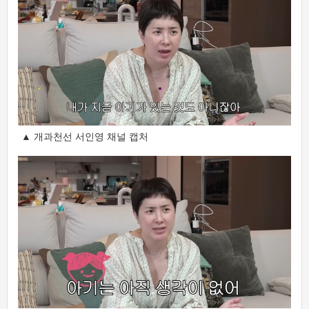
▲ 개과천선 서인영 채널 캡처