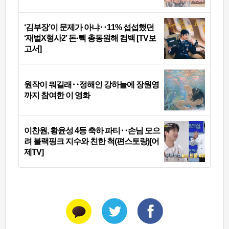
‘김부장’이 문제가 아냐‥11% 섭섭했던
‘재벌X형사2’ 돈·빽 총동원해 컴백 [TV보
고서]
원작이 뭐길래‥정해인 강하늘에 장원영
까지 참여한 이 영화
이찬원, 황윤성 4등 축하 파티‥손님 모으
려 블랙핑크 지수와 친한 척(편스토랑)[어
제TV]