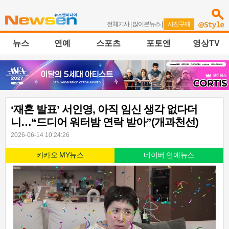
전체기사
|
많이본뉴스
|
사진구매
뉴스
연예
스포츠
포토엔
영상TV
‘재혼 발표’ 서인영, 아직 임신 생각 없다더
니…“드디어 워터밤 연락 받아”(개과천선)
2026-06-14 10:24:26
카카오 MY뉴스
네이버 연예뉴스