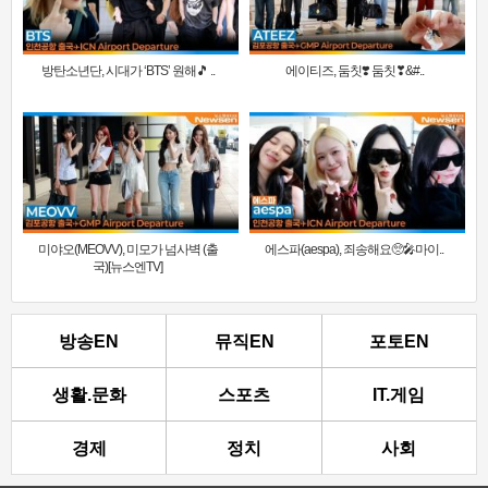
방탄소년단, 시대가 ‘BTS’ 원해🎵 ..
에이티즈, 둠칫❣️ 둠칫❣&#..
미야오(MEOVV), 미모가 넘사벽 (출
에스파(aespa), 죄송해요🥺🎤마이..
국)[뉴스엔TV]
방송EN
뮤직EN
포토EN
생활.문화
스포츠
IT.게임
경제
정치
사회