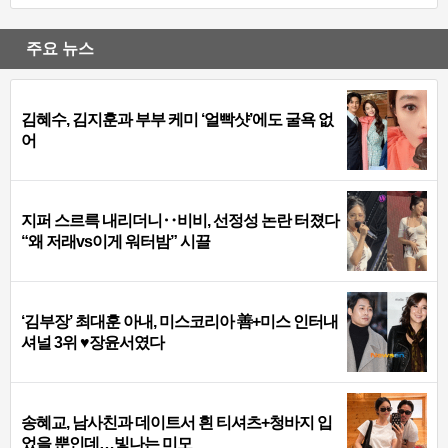
주요 뉴스
김혜수, 김지훈과 부부 케미 ‘얼빡샷’에도 굴욕 없
어
지퍼 스르륵 내리더니‥비비, 선정성 논란 터졌다
“왜 저래vs이게 워터밤” 시끌
‘김부장’ 최대훈 아내, 미스코리아 善+미스 인터내
셔널 3위 ♥장윤서였다
송혜교, 남사친과 데이트서 흰 티셔츠+청바지 입
었을 뿐인데…빛나는 미모