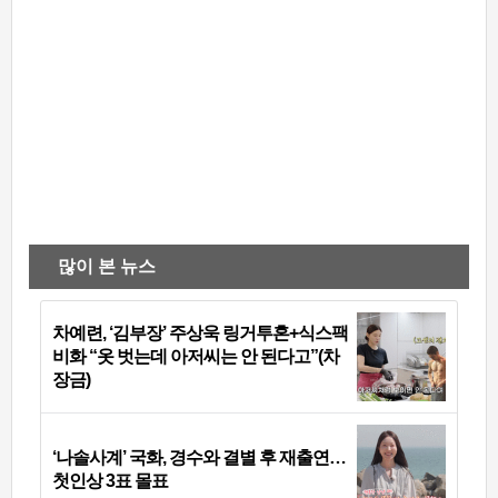
많이 본 뉴스
차예련, ‘김부장’ 주상욱 링거투혼+식스팩
비화 “옷 벗는데 아저씨는 안 된다고”(차
장금)
‘나솔사계’ 국화, 경수와 결별 후 재출연…
첫인상 3표 몰표