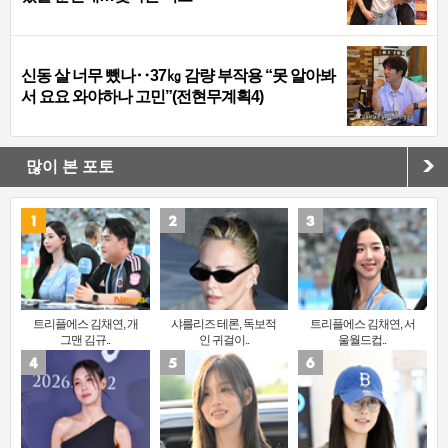
신동 살 너무 뺐나‥37㎏ 감량 부작용 “못 알아봐
서 요요 와야하나 고민”(전현무계획4)
많이 본 포토
트리플에스 김채연, 개
샤를리즈 테론, 독보적
트리플에스 김채연, 서
그맨 김규..
인 귀걸이..
울월드컵..