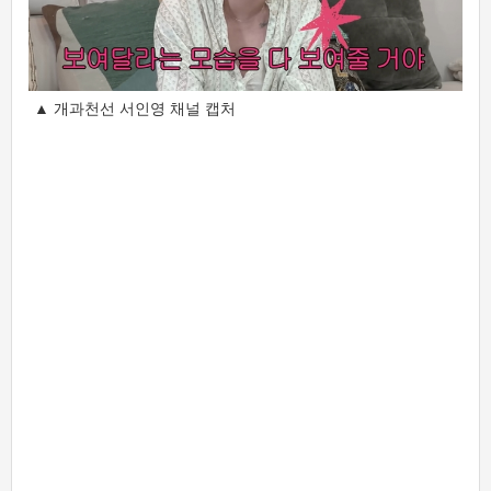
▲ 개과천선 서인영 채널 캡처