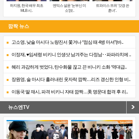
하지원, 한국 배우 최초
엔믹스 설윤 ‘눈부신 미
트와이스 쯔위 ‘갓경 쓴
MLB 시..
소’[포..
훈녀’..
깜짝 뉴스
고소영, 낮술 마시다 노량진서 쫓겨나 “점심 때 4병 마셔”(바..
이정재, ♥임세령 비키니 인생샷 남겨주는 다정남‥파파라치에 ..
혜리 과감하게 벗었다, 탄수화물 끊고 끈 비니키 소화 ‘역대급..
장원영, 술 마시다 흘러내린 옷자락 깜짝…리즈 갱신한 인형 비..
이동국 딸 재시, 파격 비키니 자태 깜짝…美 명문대 합격 후 리..
뉴스엔TV