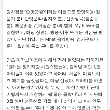
강하경은 ‘쓴맛관철’이라는 이름으로 짠맛지용(김
문기 분), 단맛문익(임지호 분), 신맛상욱(강준규
분), 매운맛승우(이상준 분)와 함께 ‘My Flavor’를
열창했고, 해당 장면은 방송 이후 뜨거운 관심을 받
았다. 지난 11일에는 Mnet 음악방송 ‘엠카운트다
운’에 출연해 특별 무대를 꾸몄다.
당초 미각보이즈에 대해서 전혀 몰랐다는 강하경은
“원래는 장기자랑 시퀀스였는데, 감독님 머릿속엔
아이돌이 이미 있었다고 하더라. 처음에 미각보이
즈 얘기를 들었을 때는 마냥 신났다. 드라마를 하면
서 아이돌 연기까지 할 수 있는 게 신기했다. 근데
이렇게까지 거창하게 될 줄은 몰랐다”라며 “지난해
8월 해변 전투신을 찍을 때 다섯 명이 모여서 안무
시안을 보는데 ‘우리 되겠냐? 안 되지 않을까’ 걱정