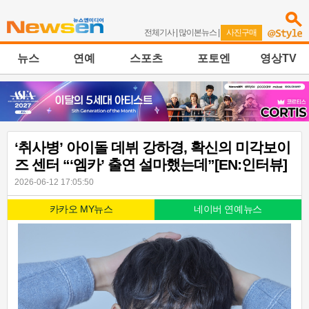
전체기사
|
많이본뉴스
|
사진구매
뉴스
연예
스포츠
포토엔
영상TV
‘취사병’ 아이돌 데뷔 강하경, 확신의 미각보이
즈 센터 “‘엠카’ 출연 설마했는데”[EN:인터뷰]
2026-06-12 17:05:50
카카오 MY뉴스
네이버 연예뉴스