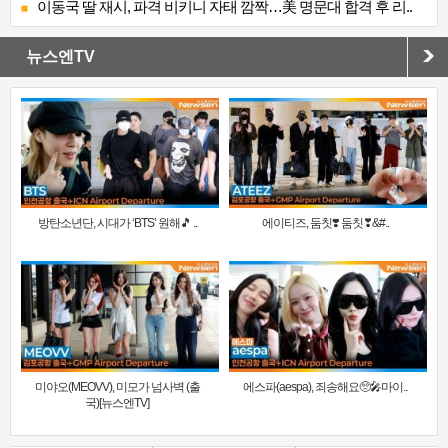
이동국 딸 재시, 파격 비키니 자태 깜짝…美 명문대 합격 후 리..
뉴스엔TV
방탄소년단, 시대가 ‘BTS’ 원해🎵 ..
에이티즈, 둠칫❣️ 둠칫❣&#..
미야오(MEOVV), 미모가 넘사벽 (출
에스파(aespa), 죄송해요🥺🎤마이..
국)[뉴스엔TV]