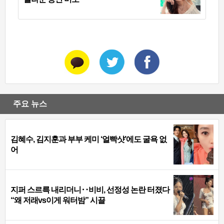
주요 뉴스
김혜수, 김지훈과 부부 케미 ‘얼빡샷’에도 굴욕 없
어
지퍼 스르륵 내리더니‥비비, 선정성 논란 터졌다
“왜 저래vs이게 워터밤” 시끌