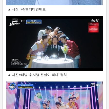
▲ 사진=FN엔터테인먼트
▲ 사진=티빙 ‘취사병 전설이 되다’ 캡처