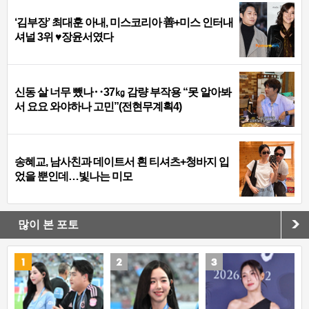
‘김부장’ 최대훈 아내, 미스코리아 善+미스 인터내
셔널 3위 ♥장윤서였다
신동 살 너무 뺐나‥37㎏ 감량 부작용 “못 알아봐
서 요요 와야하나 고민”(전현무계획4)
송혜교, 남사친과 데이트서 흰 티셔츠+청바지 입
었을 뿐인데…빛나는 미모
많이 본 포토