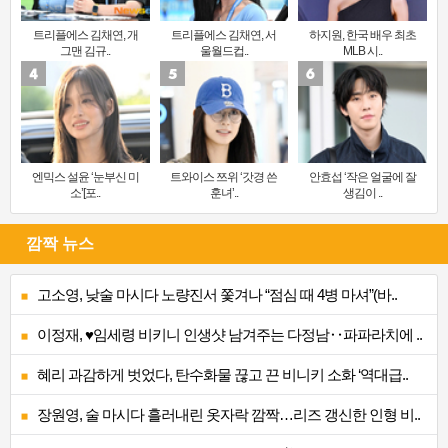
트리플에스 김채연, 개
트리플에스 김채연, 서
하지원, 한국 배우 최초
그맨 김규..
울월드컵..
MLB 시..
엔믹스 설윤 ‘눈부신 미
트와이스 쯔위 ‘갓경 쓴
안효섭 ‘작은 얼굴에 잘
소’[포..
훈녀’..
생김이 ..
깜짝 뉴스
고소영, 낮술 마시다 노량진서 쫓겨나 “점심 때 4병 마셔”(바..
이정재, ♥임세령 비키니 인생샷 남겨주는 다정남‥파파라치에 ..
혜리 과감하게 벗었다, 탄수화물 끊고 끈 비니키 소화 ‘역대급..
장원영, 술 마시다 흘러내린 옷자락 깜짝…리즈 갱신한 인형 비..