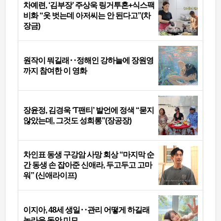
차예련, ‘김부장’ 주상욱 링거투혼+식스팩
비화 “옷 벗는데 아저씨는 안 된다고”(차
장금)
원작이 뭐길래‥정해인 강하늘에 장원영
까지 참여한 이 영화
장윤정, 김경욱 ‘T팬티’ 발언에 정색 “묻지
않았는데, 그것도 성희롱”(장공장)
차인표 동생 구강암 사망 회상 “마지막 순
간 동생 손 잡아준 신애라, 두고두고 고마
워” (신애라이프)
이지아, 48세 생일‥관리 어떻게 하길래
놀라운 동안 미모