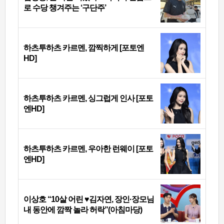
로 수당 챙겨주는 ‘구단주’
하츠투하츠 카르멘, 깜찍하게 [포토엔
HD]
하츠투하츠 카르멘, 싱그럽게 인사 [포토
엔HD]
하츠투하츠 카르멘, 우아한 런웨이 [포토
엔HD]
이상호 “10살 어린 ♥김자연, 장인·장모님
내 동안에 깜짝 놀라 허락”(아침마당)