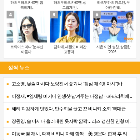
하츠투하츠 카르멘, 깜
하츠투하츠 카르멘, 싱
하츠투하츠 카르멘, 우
찍하게 [..
그럽게 인..
아한 런웨..
트와이스 미나 ‘눈부신
김희애, 세월도 비켜간
시온-이안-성찬, 상큼한
아름다..
고품격 ..
‘2026 ..
깜짝 뉴스
고소영, 낮술 마시다 노량진서 쫓겨나 “점심 때 4병 마셔”(바..
이정재, ♥임세령 비키니 인생샷 남겨주는 다정남‥파파라치에 ..
혜리 과감하게 벗었다, 탄수화물 끊고 끈 비니키 소화 ‘역대급..
장원영, 술 마시다 흘러내린 옷자락 깜짝…리즈 갱신한 인형 비..
이동국 딸 재시, 파격 비키니 자태 깜짝…美 명문대 합격 후 리..