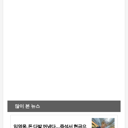
많이 본 뉴스
임영웅, 돈 다발 꺼냈다…즉석서 현금으