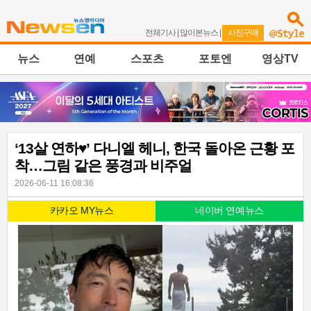
전체기사
|
많이본뉴스
|
사진구매
뉴스
연예
스포츠
포토엔
영상TV
‘13살 연하♥’ 다니엘 헤니, 한국 돌아온 근황 포
착…그림 같은 풍경과 비주얼
2026-06-11 16:08:36
카카오 MY뉴스
네이버 연예뉴스