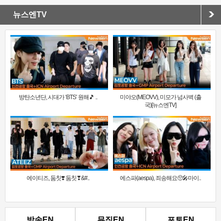
뉴스엔TV
방탄소년단, 시대가 ‘BTS’ 원해🎵 ..
미야오(MEOVV), 미모가 넘사벽 (출
국)[뉴스엔TV]
에이티즈, 둠칫❣️ 둠칫❣&#..
에스파(aespa), 죄송해요🥺🎤마이..
방송EN
뮤직EN
포토EN