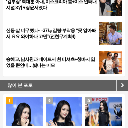
‘김부장’ 최대훈 아내, 미스코리아 善+미스 인터내
셔널 3위 ♥장윤서였다
신동 살 너무 뺐나‥37㎏ 감량 부작용 “못 알아봐
서 요요 와야하나 고민”(전현무계획4)
송혜교, 남사친과 데이트서 흰 티셔츠+청바지 입
었을 뿐인데…빛나는 미모
많이 본 포토