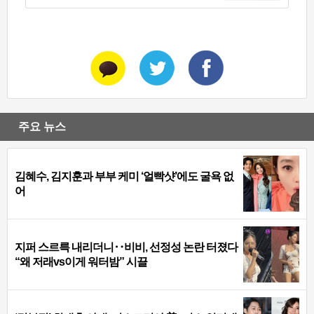
주요 뉴스
김혜수, 김지훈과 부부 케미 ‘얼빡샷’에도 굴욕 없
어
지퍼 스르륵 내리더니‥비비, 선정성 논란 터졌다
“왜 저래vs이게 워터밤” 시끌