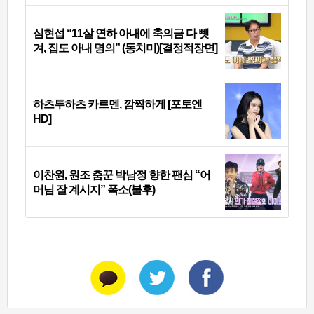
심현섭 “11살 연하 아내에 축의금 다 뺏
겨, 집도 아내 명의” (동치미)[결정적장면]
하츠투하츠 카르멘, 깜찍하게 [포토엔
HD]
이찬원, 원조 춤꾼 박남정 향한 팬심 “어
머님 잘 계시지” 폭소(불후)