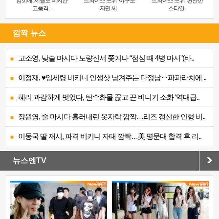
김희애, 세월도 비켜간
트와이스 쯔위 ‘야구모
트와이스 쯔위 ‘편안한
고품격 ..
자만 써..
스타일..
깜짝 뉴스
고소영, 낮술 마시다 노량진서 쫓겨나 “점심 때 4병 마셔”(바..
이정재, ♥임세령 비키니 인생샷 남겨주는 다정남‥파파라치에 ..
혜리 과감하게 벗었다, 탄수화물 끊고 끈 비니키 소화 ‘역대급..
장원영, 술 마시다 흘러내린 옷자락 깜짝…리즈 갱신한 인형 비..
이동국 딸 재시, 파격 비키니 자태 깜짝…美 명문대 합격 후 리..
뉴스엔TV