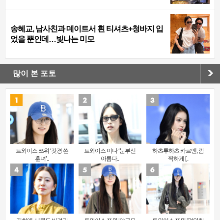
송혜교, 남사친과 데이트서 흰 티셔츠+청바지 입
었을 뿐인데…빛나는 미모
많이 본 포토
트와이스 쯔위 ‘갓경 쓴
트와이스 미나 ‘눈부신
하츠투하츠 카르멘, 깜
훈녀’..
아름다..
찍하게 [..