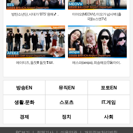
방탄소년단, 시대가 ‘BTS’ 원해🎵 ..
미야오(MEOVV), 미모가 넘사벽 (출
국)[뉴스엔TV]
에이티즈, 둠칫❣️ 둠칫❣&#..
에스파(aespa), 죄송해요🥺🎤마이..
방송EN
뮤직EN
포토EN
생활.문화
스포츠
IT.게임
경제
정치
사회
PC보기
|
전체기사
|
이용약관
|
개인정보처리방침