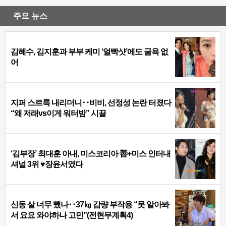
주요 뉴스
김혜수, 김지훈과 부부 케미 ‘얼빡샷’에도 굴욕 없
어
지퍼 스르륵 내리더니‥비비, 선정성 논란 터졌다
“왜 저래vs이게 워터밤” 시끌
‘김부장’ 최대훈 아내, 미스코리아 善+미스 인터내
셔널 3위 ♥장윤서였다
신동 살 너무 뺐나‥37㎏ 감량 부작용 “못 알아봐
서 요요 와야하나 고민”(전현무계획4)