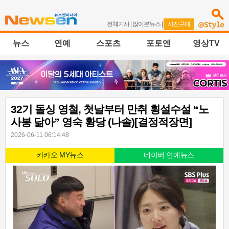
전체기사
|
많이본뉴스
|
사진구매
뉴스
연예
스포츠
포토엔
영상TV
32기 돌싱 영철, 첫날부터 만취 횡설수설 “노
사봉 닮아” 영숙 황당 (나솔)[결정적장면]
2026-06-11 06:14:48
카카오 MY뉴스
네이버 연예뉴스