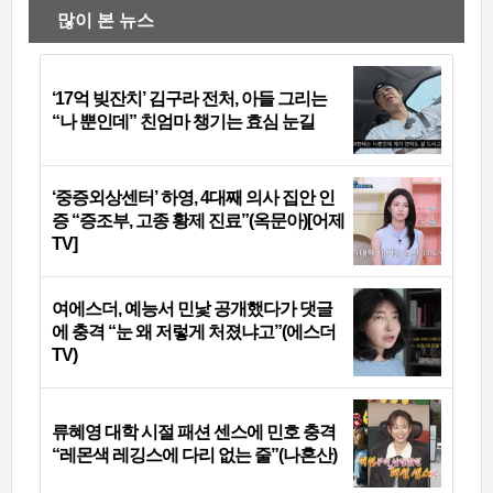
많이 본 뉴스
‘17억 빚잔치’ 김구라 전처, 아들 그리는
“나 뿐인데” 친엄마 챙기는 효심 눈길
‘중증외상센터’ 하영, 4대째 의사 집안 인
증 “증조부, 고종 황제 진료”(옥문아)[어제
TV]
여에스더, 예능서 민낯 공개했다가 댓글
에 충격 “눈 왜 저렇게 처졌냐고”(에스더
TV)
류혜영 대학 시절 패션 센스에 민호 충격
“레몬색 레깅스에 다리 없는 줄”(나혼산)