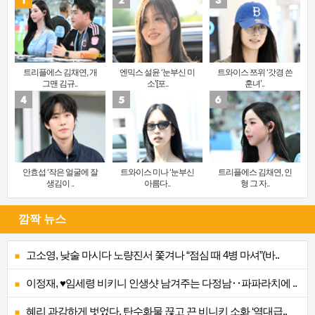
트리플에스 김채연, 개
엔믹스 설윤 ‘눈부신 미
트와이스 쯔위 ‘갓경 쓴
그맨 김규..
소’[포..
훈녀’..
안효섭 ‘작은 얼굴에 잘
트와이스 미나 ‘눈부신
트리플에스 김채연, 인
생김이 ..
아름다..
형 그 자..
깜짝 뉴스
고소영, 낮술 마시다 노량진서 쫓겨나 “점심 때 4병 마셔”(바..
이정재, ♥임세령 비키니 인생샷 남겨주는 다정남‥파파라치에 ..
혜리 과감하게 벗었다, 탄수화물 끊고 끈 비니키 소화 ‘역대급..