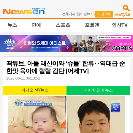
전체기사
|
많이본뉴스
|
사진구매
뉴스
연예
스포츠
포토엔
영상TV
곽튜브, 아들 태산이와 ‘슈돌’ 합류‥역대급 순
한맛 육아에 랄랄 감탄 [어제TV]
2026-06-11 06:13:52
카카오 MY뉴스
네이버 연예뉴스