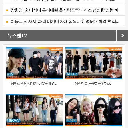
장원영, 술 마시다 흘러내린 옷자락 깜짝…리즈 갱신한 인형 비..
이동국 딸 재시, 파격 비키니 자태 깜짝…美 명문대 합격 후 리..
뉴스엔TV
방탄소년단, 시대가 ‘BTS’ 원해🎵 ..
에이티즈, 둠칫❣️ 둠칫❣&#..