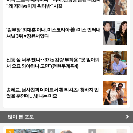
“왜 저래vs이게 워터밤” 시끌
‘김부장’ 최대훈 아내, 미스코리아 善+미스 인터내
셔널 3위 ♥장윤서였다
신동 살 너무 뺐나‥37㎏ 감량 부작용 “못 알아봐
서 요요 와야하나 고민”(전현무계획4)
송혜교, 남사친과 데이트서 흰 티셔츠+청바지 입
었을 뿐인데…빛나는 미모
많이 본 포토