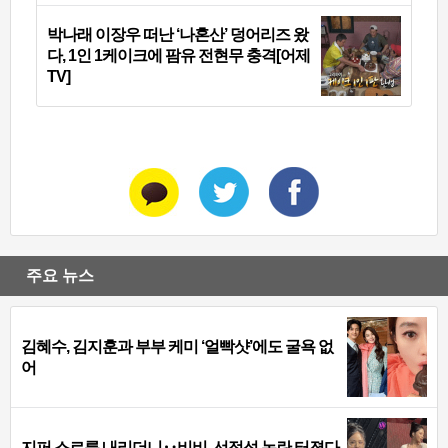
박나래 이장우 떠난 ‘나혼산’ 덩어리즈 왔
다, 1인 1케이크에 팜유 전현무 충격[어제
TV]
주요 뉴스
김혜수, 김지훈과 부부 케미 ‘얼빡샷’에도 굴욕 없
어
지퍼 스르륵 내리더니‥비비, 선정성 논란 터졌다