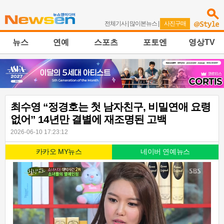
전체기사
|
많이본뉴스
|
사진구매
뉴스
연예
스포츠
포토엔
영상TV
최수영 “정경호는 첫 남자친구, 비밀연애 요령
없어” 14년만 결별에 재조명된 고백
2026-06-10 17:23:12
카카오 MY뉴스
네이버 연예뉴스