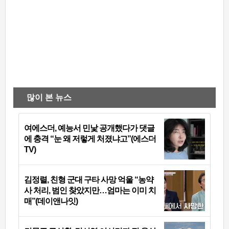
많이 본 뉴스
여에스더, 예능서 민낯 공개했다가 댓글
에 충격 “눈 왜 저렇게 처졌냐고”(에스더
TV)
김정렬, 친형 군대 구타 사망 억울 “농약
사 처리, 범인 찾았지만…엄마는 이미 치
매”(데이앤나잇)