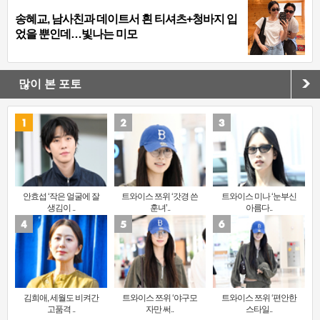
송혜교, 남사친과 데이트서 흰 티셔츠+청바지 입
었을 뿐인데…빛나는 미모
많이 본 포토
안효섭 ‘작은 얼굴에 잘
트와이스 쯔위 ‘갓경 쓴
트와이스 미나 ‘눈부신
생김이 ..
훈녀’..
아름다..
김희애, 세월도 비켜간
트와이스 쯔위 ‘야구모
트와이스 쯔위 ‘편안한
고품격 ..
자만 써..
스타일..