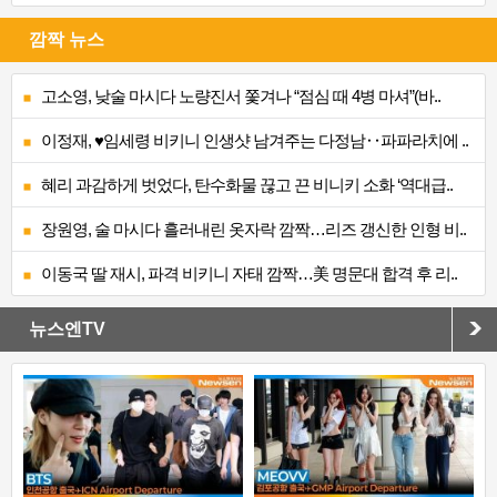
깜짝 뉴스
고소영, 낮술 마시다 노량진서 쫓겨나 “점심 때 4병 마셔”(바..
이정재, ♥임세령 비키니 인생샷 남겨주는 다정남‥파파라치에 ..
혜리 과감하게 벗었다, 탄수화물 끊고 끈 비니키 소화 ‘역대급..
장원영, 술 마시다 흘러내린 옷자락 깜짝…리즈 갱신한 인형 비..
이동국 딸 재시, 파격 비키니 자태 깜짝…美 명문대 합격 후 리..
뉴스엔TV