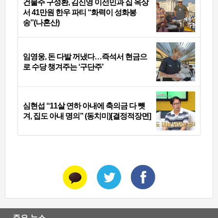
건물주 구성환, 김신영 이선민과 집 옥상
서 41만원 한우 파티 “화력이 성화봉
송”(나혼산)
임영웅, 돈 다발 꺼냈다…즉석서 현금으
로 수당 챙겨주는 ‘구단주’
심현섭 “11살 연하 아내에 축의금 다 뺏
겨, 집도 아내 명의” (동치미)[결정적장면]
주요 뉴스