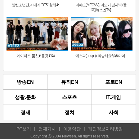
방탄소년단, 시대가 ‘BTS’ 원해🎵 ..
미야오(MEOVV), 미모가 넘사벽 (출
국)[뉴스엔TV]
에이티즈, 둠칫❣️ 둠칫❣&#..
에스파(aespa), 죄송해요🥺🎤마이..
방송EN
뮤직EN
포토EN
생활.문화
스포츠
IT.게임
경제
정치
사회
PC보기
|
전체기사
|
이용약관
|
개인정보처리방침
Copyright ⓒ 2004 Newsen. All rights reserved.