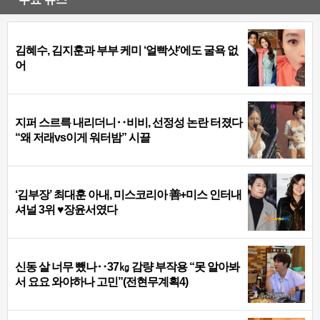
김혜수, 김지훈과 부부 케미 ‘얼빡샷’에도 굴욕 없
어
지퍼 스르륵 내리더니‥비비, 선정성 논란 터졌다
“왜 저래vs이게 워터밤” 시끌
‘김부장’ 최대훈 아내, 미스코리아 善+미스 인터내
셔널 3위 ♥장윤서였다
신동 살 너무 뺐나‥37㎏ 감량 부작용 “못 알아봐
서 요요 와야하나 고민”(전현무계획4)