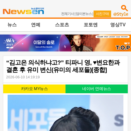
전체기사
|
많이본뉴스
|
사진구매
뉴스
연예
스포츠
포토엔
영상TV
“김고은 의식하냐고?” 티파니 영, ♥변요한과
결혼 후 유미 변신(유미의 세포들)[종합]
2026-06-10 14:19:19
카카오 MY뉴스
네이버 연예뉴스