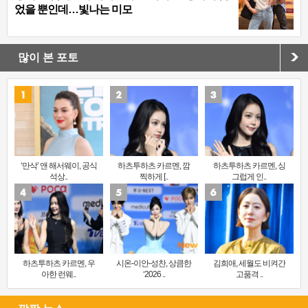
었을 뿐인데…빛나는 미모
많이 본 포토
‘만삭’ 앤 해서웨이, 공식
하츠투하츠 카르멘, 깜
하츠투하츠 카르멘, 싱
석상..
찍하게 [..
그럽게 인..
하츠투하츠 카르멘, 우
시온-이안-성찬, 상큼한
김희애, 세월도 비켜간
아한 런웨..
‘2026 ..
고품격 ..