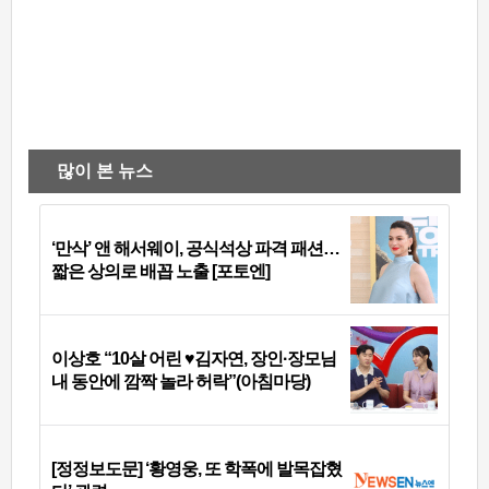
많이 본 뉴스
‘만삭’ 앤 해서웨이, 공식석상 파격 패션…
짧은 상의로 배꼽 노출 [포토엔]
이상호 “10살 어린 ♥김자연, 장인·장모님
내 동안에 깜짝 놀라 허락”(아침마당)
[정정보도문] ‘황영웅, 또 학폭에 발목잡혔