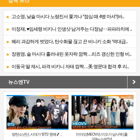
깜짝 뉴스
고소영, 낮술 마시다 노량진서 쫓겨나 “점심 때 4병 마셔”(바..
이정재, ♥임세령 비키니 인생샷 남겨주는 다정남‥파파라치에 ..
혜리 과감하게 벗었다, 탄수화물 끊고 끈 비니키 소화 ‘역대급..
장원영, 술 마시다 흘러내린 옷자락 깜짝…리즈 갱신한 인형 비..
이동국 딸 재시, 파격 비키니 자태 깜짝…美 명문대 합격 후 리..
뉴스엔TV
방탄소년단, 시대가 ‘BTS’ 원해🎵 ..
미야오(MEOVV), 미모가 넘사벽 (출
국)[뉴스엔TV]