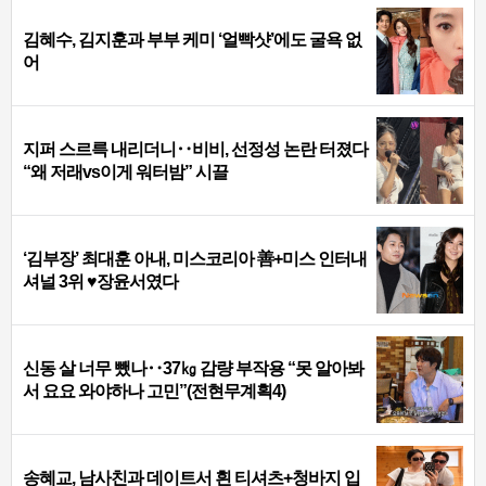
김혜수, 김지훈과 부부 케미 ‘얼빡샷’에도 굴욕 없
어
지퍼 스르륵 내리더니‥비비, 선정성 논란 터졌다
“왜 저래vs이게 워터밤” 시끌
‘김부장’ 최대훈 아내, 미스코리아 善+미스 인터내
셔널 3위 ♥장윤서였다
신동 살 너무 뺐나‥37㎏ 감량 부작용 “못 알아봐
서 요요 와야하나 고민”(전현무계획4)
송혜교, 남사친과 데이트서 흰 티셔츠+청바지 입