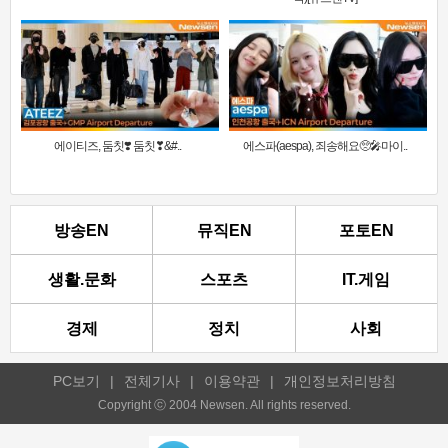
에이티즈, 둠칫❣️ 둠칫❣&#..
에스파(aespa), 죄송해요🥺🎤마이..
방송EN
뮤직EN
포토EN
생활.문화
스포츠
IT.게임
경제
정치
사회
PC보기
|
전체기사
|
이용약관
|
개인정보처리방침
Copyright ⓒ 2004 Newsen. All rights reserved.