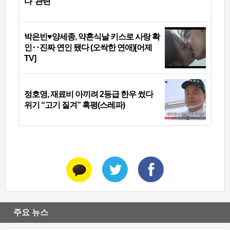
다’ 관련
박은빈♥양세종, 약혼식날 키스로 사랑 확
인‥진짜 연인 됐다 (오싹한 연애)[어제
TV]
정호영, 재료비 아끼려 2등급 한우 썼다
위기 “고기 질겨” 혹평(스레파)
주요 뉴스