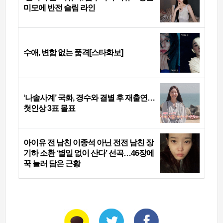
미모에 반전 슬림 라인
수애, 변함 없는 품격[스타화보]
‘나솔사계’ 국화, 경수와 결별 후 재출연…
첫인상 3표 몰표
아이유 전 남친 이종석 아닌 전전 남친 장
기하 소환 ‘별일 없이 산다’ 선곡…46장에
꾹 눌러 담은 근황