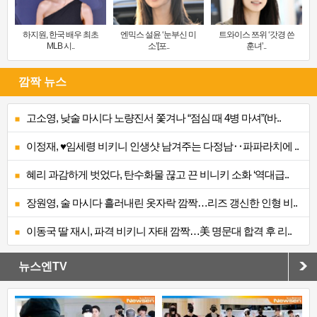
하지원, 한국 배우 최초
엔믹스 설윤 ‘눈부신 미
트와이스 쯔위 ‘갓경 쓴
MLB 시..
소’[포..
훈녀’..
깜짝 뉴스
고소영, 낮술 마시다 노량진서 쫓겨나 “점심 때 4병 마셔”(바..
이정재, ♥임세령 비키니 인생샷 남겨주는 다정남‥파파라치에 ..
혜리 과감하게 벗었다, 탄수화물 끊고 끈 비니키 소화 ‘역대급..
장원영, 술 마시다 흘러내린 옷자락 깜짝…리즈 갱신한 인형 비..
이동국 딸 재시, 파격 비키니 자태 깜짝…美 명문대 합격 후 리..
뉴스엔TV