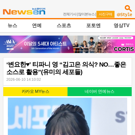
전체기사
|
많이본뉴스
|
사진구매
뉴스
연예
스포츠
포토엔
영상TV
‘변요한♥’ 티파니 영 “김고은 의식? NO…좋은
소스로 활용”(유미의 세포들)
2026-06-10 14:10:02
카카오 MY뉴스
네이버 연예뉴스