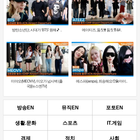
방탄소년단, 시대가 ‘BTS’ 원해🎵 ..
에이티즈, 둠칫❣️ 둠칫❣&#..
미야오(MEOVV), 미모가 넘사벽 (출
에스파(aespa), 죄송해요🥺🎤마이..
국)[뉴스엔TV]
방송EN
뮤직EN
포토EN
생활.문화
스포츠
IT.게임
경제
정치
사회