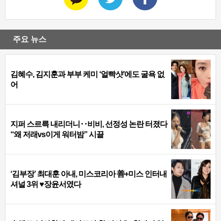
주요 뉴스
김혜수, 김지훈과 부부 케미 ‘얼빡샷’에도 굴욕 없
어
지퍼 스르륵 내리더니‥비비, 선정성 논란 터졌다
“왜 저래vs이게 워터밤” 시끌
‘김부장’ 최대훈 아내, 미스코리아 善+미스 인터내
셔널 3위 ♥장윤서였다