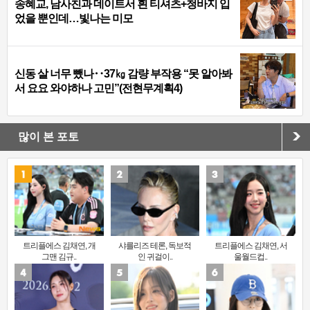
송혜교, 남사친과 데이트서 흰 티셔츠+청바지 입
었을 뿐인데…빛나는 미모
신동 살 너무 뺐나‥37㎏ 감량 부작용 “못 알아봐
서 요요 와야하나 고민”(전현무계획4)
많이 본 포토
트리플에스 김채연, 개
샤를리즈 테론, 독보적
트리플에스 김채연, 서
그맨 김규..
인 귀걸이..
울월드컵..