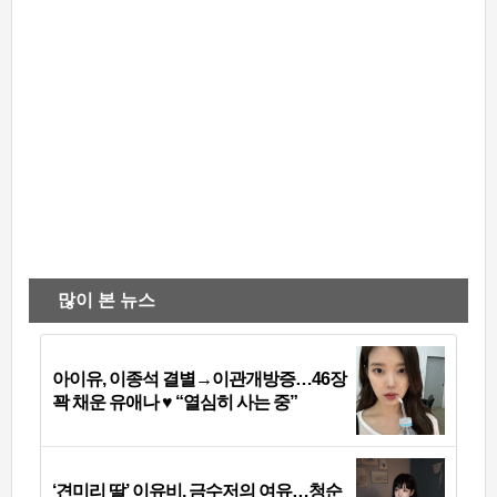
많이 본 뉴스
아이유, 이종석 결별→이관개방증…46장
꽉 채운 유애나 ♥ “열심히 사는 중”
‘견미리 딸’ 이유비, 금수저의 여유…청순