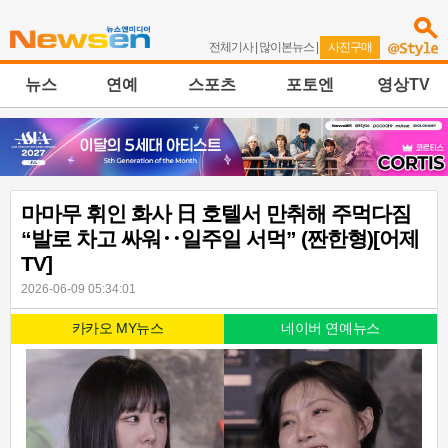
전체기사
|
많이본뉴스
|
사진구매
뉴스
연예
스포츠
포토엔
영상TV
마마무 휘인 화사 日 호텔서 만취해 주먹다짐
“발로 차고 싸워‥일주일 서먹” (짠한형)[어제
TV]
2026-06-09 05:34:01
카카오 MY뉴스
네이버 연예뉴스