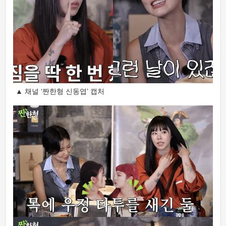
▲ 채널 ‘짠한형 신동엽’ 캡처