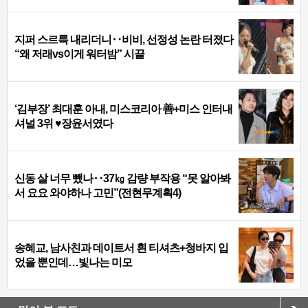
지퍼 스르륵 내리더니‥비비, 선정성 논란 터졌다
“왜 저래vs이게 워터밤” 시끌
‘김부장’ 최대훈 아내, 미스코리아 善+미스 인터내
셔널 3위 ♥장윤서였다
신동 살 너무 뺐나‥37㎏ 감량 부작용 “못 알아봐
서 요요 와야하나 고민”(전현무계획4)
송혜교, 남사친과 데이트서 흰 티셔츠+청바지 입
었을 뿐인데…빛나는 미모