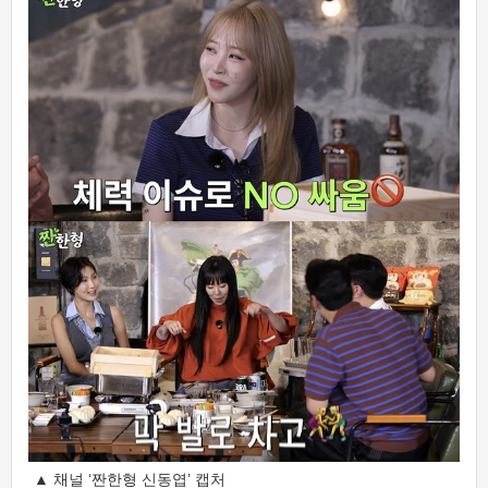
▲ 채널 ‘짠한형 신동엽’ 캡처