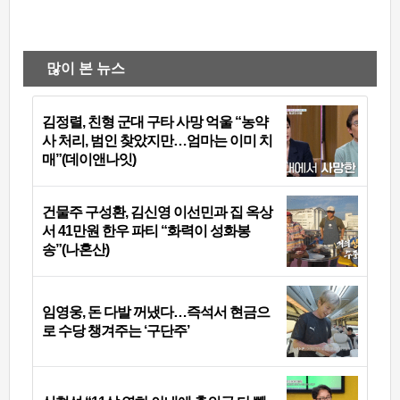
많이 본 뉴스
김정렬, 친형 군대 구타 사망 억울 “농약
사 처리, 범인 찾았지만…엄마는 이미 치
매”(데이앤나잇)
건물주 구성환, 김신영 이선민과 집 옥상
서 41만원 한우 파티 “화력이 성화봉
송”(나혼산)
임영웅, 돈 다발 꺼냈다…즉석서 현금으
로 수당 챙겨주는 ‘구단주’