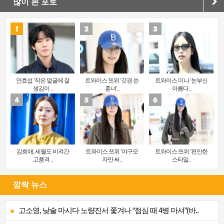
많이 본 포토
안효섭 ‘작은 얼굴에 잘
트와이스 쯔위 ‘갓경 쓴
트와이스 미나 ‘눈부신
생김이 ..
훈녀’..
아름다..
김희애, 세월도 비켜간
트와이스 쯔위 ‘야구모
트와이스 쯔위 ‘편안한
고품격 ..
자만 써..
스타일..
깜짝 뉴스
고소영, 낮술 마시다 노량진서 쫓겨나 “점심 때 4병 마셔”(바..