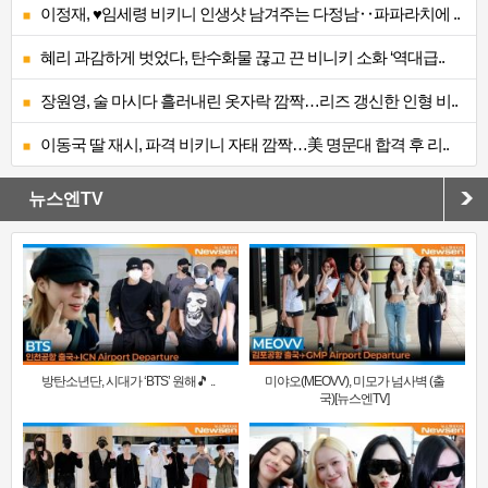
이정재, ♥임세령 비키니 인생샷 남겨주는 다정남‥파파라치에 ..
혜리 과감하게 벗었다, 탄수화물 끊고 끈 비니키 소화 ‘역대급..
장원영, 술 마시다 흘러내린 옷자락 깜짝…리즈 갱신한 인형 비..
이동국 딸 재시, 파격 비키니 자태 깜짝…美 명문대 합격 후 리..
뉴스엔TV
방탄소년단, 시대가 ‘BTS’ 원해🎵 ..
미야오(MEOVV), 미모가 넘사벽 (출
국)[뉴스엔TV]