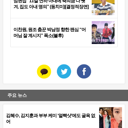
심현섭 “11살 연하 아내에 축의금 다 뺏
겨, 집도 아내 명의” (동치미)[결정적장면]
이찬원, 원조 춤꾼 박남정 향한 팬심 “어
머님 잘 계시지” 폭소(불후)
주요 뉴스
김혜수, 김지훈과 부부 케미 ‘얼빡샷’에도 굴욕 없
어