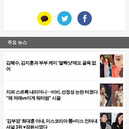
주요 뉴스
김혜수, 김지훈과 부부 케미 ‘얼빡샷’에도 굴욕 없
어
지퍼 스르륵 내리더니‥비비, 선정성 논란 터졌다
“왜 저래vs이게 워터밤” 시끌
‘김부장’ 최대훈 아내, 미스코리아 善+미스 인터내
셔널 3위 ♥장윤서였다