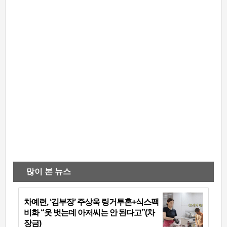
많이 본 뉴스
차예련, ‘김부장’ 주상욱 링거투혼+식스팩
비화 “옷 벗는데 아저씨는 안 된다고”(차
장금)