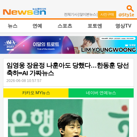
전체기사
|
많이본뉴스
|
사진구매
뉴스
연예
스포츠
포토엔
영상TV
임영웅 장윤정 나훈아도 당했다…한동훈 당선
축하=AI 가짜뉴스
2026-06-08 10:57:57
카카오 MY뉴스
네이버 연예뉴스