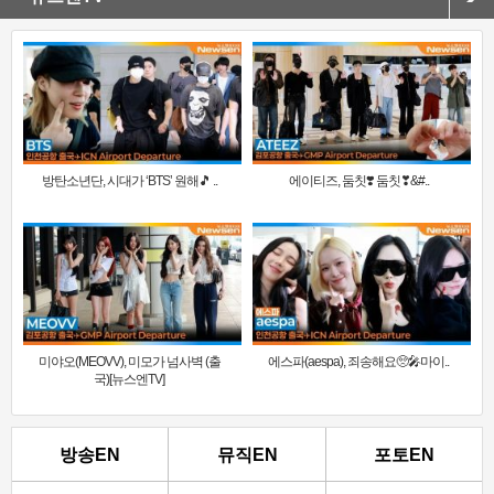
방탄소년단, 시대가 ‘BTS’ 원해🎵 ..
에이티즈, 둠칫❣️ 둠칫❣&#..
미야오(MEOVV), 미모가 넘사벽 (출
에스파(aespa), 죄송해요🥺🎤마이..
국)[뉴스엔TV]
방송EN
뮤직EN
포토EN