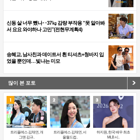
신동 살 너무 뺐나‥37㎏ 감량 부작용 “못 알아봐
서 요요 와야하나 고민”(전현무계획4)
송혜교, 남사친과 데이트서 흰 티셔츠+청바지 입
었을 뿐인데…빛나는 미모
많이 본 포토
트리플에스 김채연, 개
트리플에스 김채연, 서
하지원, 한국 배우 최초
그맨 김규..
울월드컵..
MLB 시..