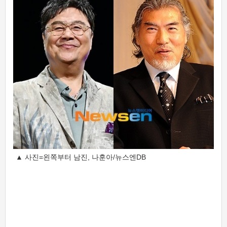
▲ 사진=왼쪽부터 남진, 나훈아/뉴스엔DB