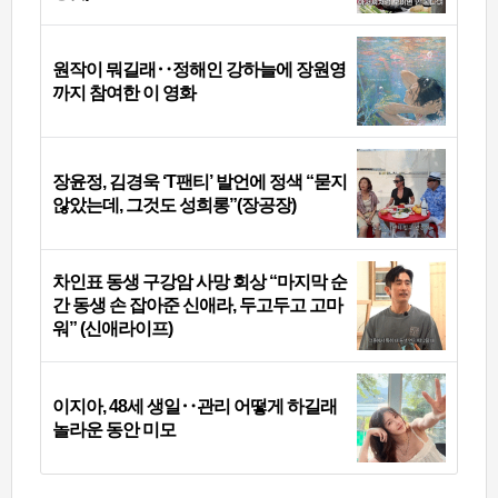
원작이 뭐길래‥정해인 강하늘에 장원영
까지 참여한 이 영화
장윤정, 김경욱 ‘T팬티’ 발언에 정색 “묻지
않았는데, 그것도 성희롱”(장공장)
차인표 동생 구강암 사망 회상 “마지막 순
간 동생 손 잡아준 신애라, 두고두고 고마
워” (신애라이프)
이지아, 48세 생일‥관리 어떻게 하길래
놀라운 동안 미모