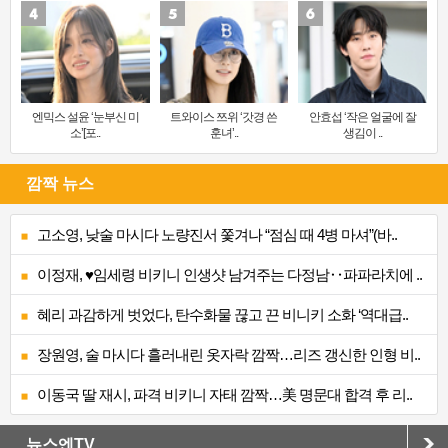
엔믹스 설윤 ‘눈부신 미
트와이스 쯔위 ‘갓경 쓴
안효섭 ‘작은 얼굴에 잘
소’[포..
훈녀’..
생김이 ..
깜짝 뉴스
고소영, 낮술 마시다 노량진서 쫓겨나 “점심 때 4병 마셔”(바..
이정재, ♥임세령 비키니 인생샷 남겨주는 다정남‥파파라치에 ..
혜리 과감하게 벗었다, 탄수화물 끊고 끈 비니키 소화 ‘역대급..
장원영, 술 마시다 흘러내린 옷자락 깜짝…리즈 갱신한 인형 비..
이동국 딸 재시, 파격 비키니 자태 깜짝…美 명문대 합격 후 리..
뉴스엔TV