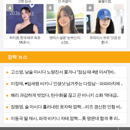
그맨 김규..
인 귀걸이..
울월드컵..
하지원, 한국 배우 최초
엔믹스 설윤 ‘눈부신 미
트와이스 쯔위 ‘갓경 쓴
MLB 시..
소’[포..
훈녀’..
깜짝 뉴스
고소영, 낮술 마시다 노량진서 쫓겨나 “점심 때 4병 마셔”(바..
이정재, ♥임세령 비키니 인생샷 남겨주는 다정남‥파파라치에 ..
혜리 과감하게 벗었다, 탄수화물 끊고 끈 비니키 소화 ‘역대급..
장원영, 술 마시다 흘러내린 옷자락 깜짝…리즈 갱신한 인형 비..
이동국 딸 재시, 파격 비키니 자태 깜짝…美 명문대 합격 후 리..