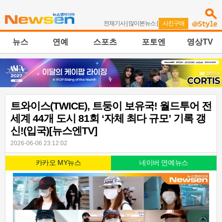
전체기사
|
많이본뉴스
|
사진구매
뉴스
연예
스포츠
포토엔
영상TV
트와이스(TWICE), 트둥이 보유국! 월드투어 전
세계 44개 도시 81회 ‘자체 최다 규모’ 기록 갱
신!(입국)[뉴스엔TV]
2026-06-06 23:12:02
카카오 MY뉴스
네이버 연예뉴스