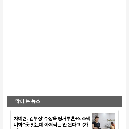
많이 본 뉴스
차예련, ‘김부장’ 주상욱 링거투혼+식스팩
비화 “옷 벗는데 아저씨는 안 된다고”(차