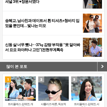
셔널 3위 ♥장윤서였다
송혜교, 남사친과 데이트서 흰 티셔츠+청바지 입
었을 뿐인데…빛나는 미모
신동 살 너무 뺐나‥37㎏ 감량 부작용 “못 알아봐
서 요요 와야하나 고민”(전현무계획4)
많이 본 포토
트리플에스 김채연, 개
샤를리즈 테론, 독보적
트리플에스 김채연, 서