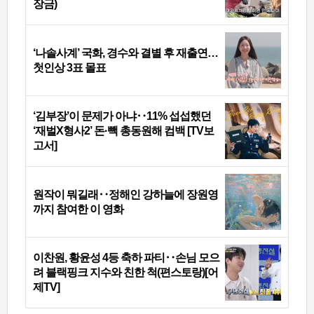
장금)
‘나솔사계’ 국화, 경수와 결별 후 재출연…
첫인상 3표 몰표
‘김부장’이 문제가 아냐‥11% 섭섭했던
‘재벌X형사2’ 돈·빽 총동원해 컴백 [TV보
고서]
원작이 뭐길래‥정해인 강하늘에 장원영
까지 참여한 이 영화
이찬원, 황윤성 4등 축하 파티‥손님 모으
려 블랙핑크 지수와 친한 척(편스토랑)[어
제TV]