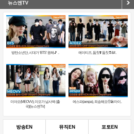
뉴스엔TV
방탄소년단, 시대가 ‘BTS’ 원해🎵 ..
에이티즈, 둠칫❣️ 둠칫❣&#..
미야오(MEOVV), 미모가 넘사벽 (출
에스파(aespa), 죄송해요🥺🎤마이..
국)[뉴스엔TV]
방송EN
뮤직EN
포토EN