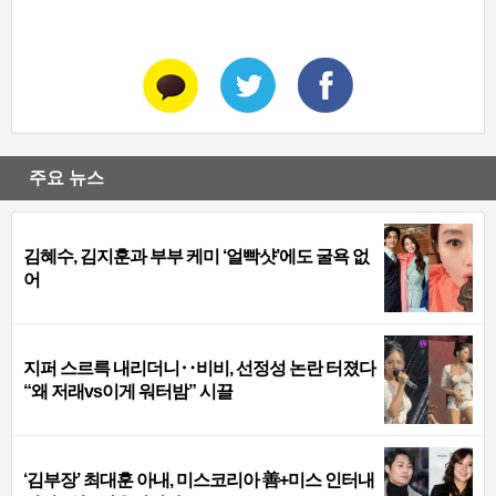
주요 뉴스
김혜수, 김지훈과 부부 케미 ‘얼빡샷’에도 굴욕 없
어
지퍼 스르륵 내리더니‥비비, 선정성 논란 터졌다
“왜 저래vs이게 워터밤” 시끌
‘김부장’ 최대훈 아내, 미스코리아 善+미스 인터내