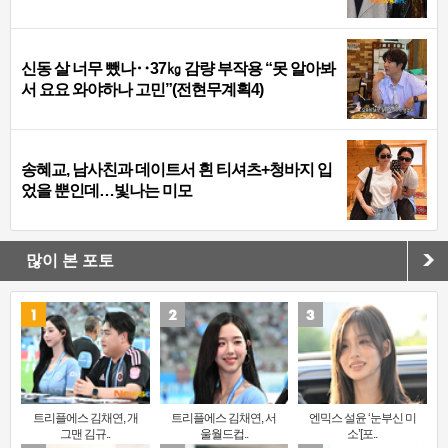
신동 살 너무 뺐나‥37㎏ 감량 부작용 “못 알아봐
서 요요 와야하나 고민”(전현무계획4)
송혜교, 남사친과 데이트서 흰 티셔츠+청바지 입
었을 뿐인데…빛나는 미모
많이 본 포토
트리플에스 김채연, 개
트리플에스 김채연, 서
엔믹스 설윤 ‘눈부신 미
그맨 김규..
울월드컵..
소’[포..