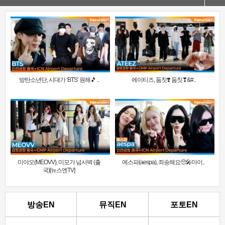
방탄소년단, 시대가 ‘BTS’ 원해🎵 ..
에이티즈, 둠칫❣️ 둠칫❣&#..
미야오(MEOVV), 미모가 넘사벽 (출
에스파(aespa), 죄송해요🥺🎤마이..
국)[뉴스엔TV]
방송EN
뮤직EN
포토EN