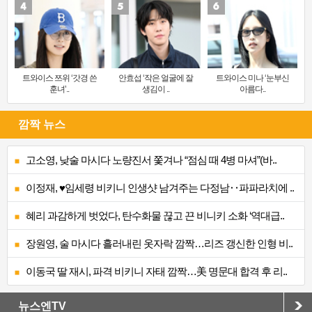
트와이스 쯔위 ‘갓경 쓴
안효섭 ‘작은 얼굴에 잘
트와이스 미나 ‘눈부신
훈녀’..
생김이 ..
아름다..
깜짝 뉴스
고소영, 낮술 마시다 노량진서 쫓겨나 “점심 때 4병 마셔”(바..
이정재, ♥임세령 비키니 인생샷 남겨주는 다정남‥파파라치에 ..
혜리 과감하게 벗었다, 탄수화물 끊고 끈 비니키 소화 ‘역대급..
장원영, 술 마시다 흘러내린 옷자락 깜짝…리즈 갱신한 인형 비..
이동국 딸 재시, 파격 비키니 자태 깜짝…美 명문대 합격 후 리..
뉴스엔TV