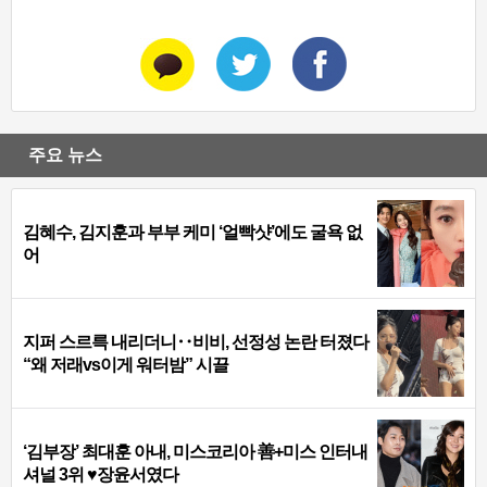
주요 뉴스
김혜수, 김지훈과 부부 케미 ‘얼빡샷’에도 굴욕 없
어
지퍼 스르륵 내리더니‥비비, 선정성 논란 터졌다
“왜 저래vs이게 워터밤” 시끌
‘김부장’ 최대훈 아내, 미스코리아 善+미스 인터내
셔널 3위 ♥장윤서였다