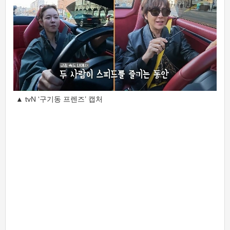
▲ tvN ‘구기동 프렌즈’ 캡처