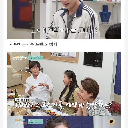
▲ tvN ‘구기동 프렌즈’ 캡처