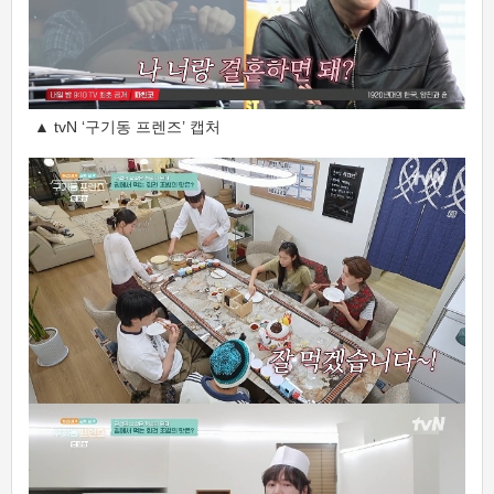
▲ tvN ‘구기동 프렌즈’ 캡처