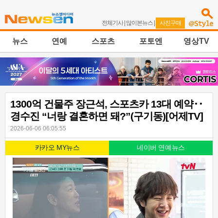
전체기사
|
많이본뉴스
|
사진구매
뉴스
연예
스포츠
포토엔
영상TV
1300억 건물주 장근석, 스포츠카 13대 예약‥
경수진 “너랑 결혼하면 돼?”(구기동)[어제TV]
2026-06-06 06:05:55
카카오 MY뉴스
네이버 연예뉴스