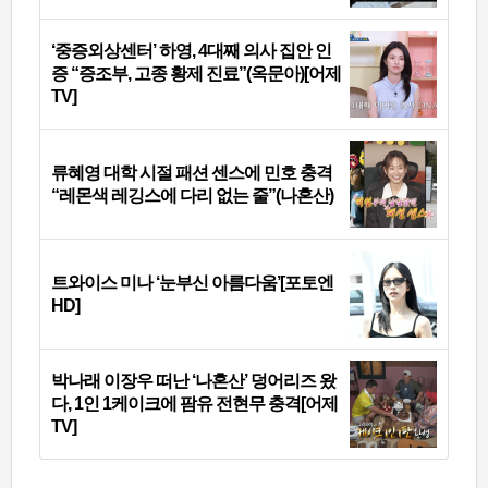
‘중증외상센터’ 하영, 4대째 의사 집안 인
증 “증조부, 고종 황제 진료”(옥문아)[어제
TV]
류혜영 대학 시절 패션 센스에 민호 충격
“레몬색 레깅스에 다리 없는 줄”(나혼산)
트와이스 미나 ‘눈부신 아름다움’[포토엔
HD]
박나래 이장우 떠난 ‘나혼산’ 덩어리즈 왔
다, 1인 1케이크에 팜유 전현무 충격[어제
TV]