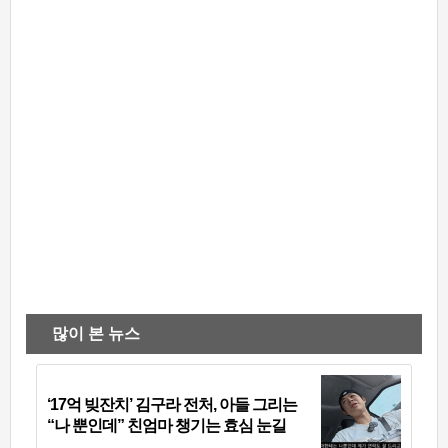
많이 본 뉴스
‘17억 빚잔치’ 김구라 전처, 아들 그리는
“나 뿐인데” 친엄마 챙기는 효심 눈길