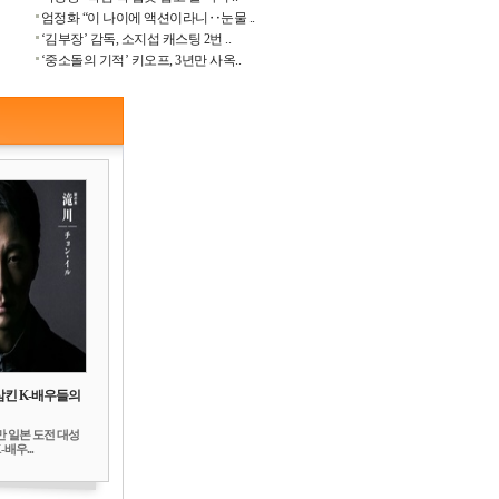
엄정화 “이 나이에 액션이라니‥눈물 ..
‘김부장’ 감독, 소지섭 캐스팅 2번 ..
‘중소돌의 기적’ 키오프, 3년만 사옥..
삼킨 K-배우들의
만 일본 도전 대성
배우...