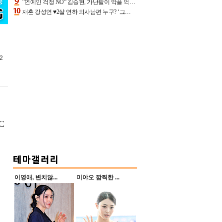
“연예인 걱정 NO” 김승현, 가난팔이 악플 억울할만‥아내+딸과 日 여행
재혼 강성연 ♥2살 연하 의사남편 누구? ‘그알’ 자문의에 훈남 비주얼 초엘리트 스펙 [종합]
2
C
이영애, 변치않...
미야오 깜찍한 ...