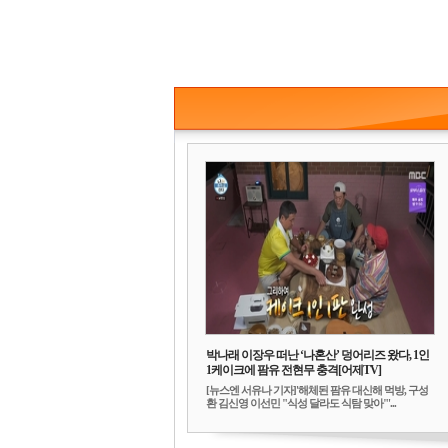
박나래 이장우 떠난 ‘나혼산’ 덩어리즈 왔다, 1인
1케이크에 팜유 전현무 충격[어제TV]
[뉴스엔 서유나 기자]'해체된 팜유 대신해 먹방, 구성
환 김신영 이선민 "식성 달라도 식탐 맞아"'...