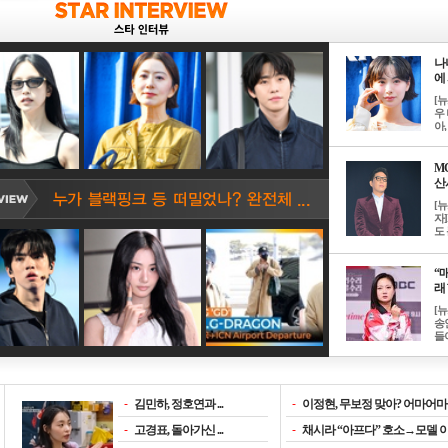
나
에 
[
우 
아, .
M
산서
[
자
도 
“매
래 
[
송
들이
-
김민하, 정호연과 ...
-
이정현, 무보정 맞아? 어마어마한
-
고경표, 돌아가신 ...
-
채시라 “아프다” 호소→모델 이소