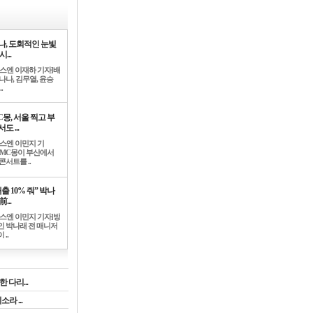
나, 도회적인 눈빛
시...
뉴스엔 이재하 기자]배
나나, 김무열, 윤승
.
C몽, 서울 찍고 부
도 ...
뉴스엔 이민지 기
]MC몽이 부산에서
콘서트를 ..
출 10% 줘” 박나
前...
뉴스엔 이민지 기자]방
인 박나래 전 매니저
 ..
 다리...
라 ...