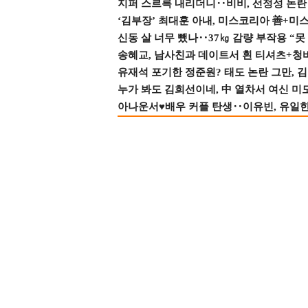
지퍼 스르륵 내리더니‥비비, 선정성 논란 터
‘김부장’ 최대훈 아내, 미스코리아 善+미
신동 살 너무 뺐나‥37㎏ 감량 부작용 “못
송혜교, 남사친과 데이트서 흰 티셔츠+청
유재석 포기한 정준원? 태도 논란 그만, 김현
누가 봐도 김희선이네, 中 열차서 여신 미
아나운서♥배우 커플 탄생‥이유빈, 유일한 최