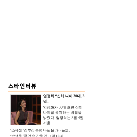
엄정화 “신체 나이 30대, 3
년..
엄정화가 30대 초반 신체
나이를 유지하는 비결을
밝혔다. 엄정화는 8월 4일
서울 ..
소지섭 “김부장 본명 나도 몰라‥들었..
박성웅 “폭염 속 갑옷 입고 말 타며 ..