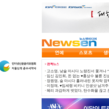
고소영, 낮술 마시다 노량진서 쫓겨나 “점
임신 김민희, 돈 없는 ♥홍상수 불륜 진심
장원영, 술 마시다 흘러내린 옷자락 
이정재, ♥임세령 비키니 인생샷 남겨주
혜리 과감하게 벗었다, 탄수화물 끊고 끈