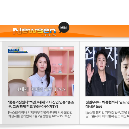
‘중증외상센터’ 하영, 4대째 의사 집안 인증 “증조
정일우부터 채종협까지 ‘일드’ 
부, 고종 황제 진료”(옥문아)[어제TV]
매서운 돌풍
[뉴스엔 이하나 기자]배우 하영이 4대째 의사 집안인
[뉴스엔 황지민 기자]정일우, 20년 
가정사를 공개했다. 8월 7일 방송된 KBS 2TV ‘옥탑
공…'횹사마' 이어 현지 판도 바꾼 K-
방...