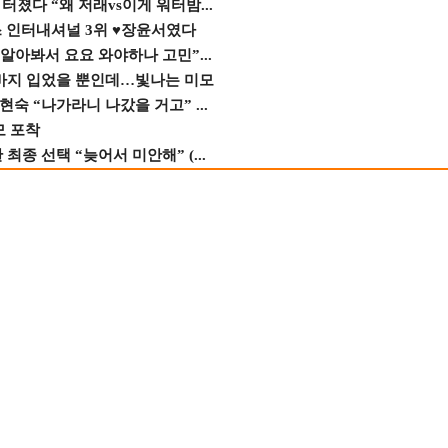
졌다 “왜 저래vs이게 워터밤...
스 인터내셔널 3위 ♥장윤서였다
 알아봐서 요요 와야하나 고민”...
바지 입었을 뿐인데…빛나는 미모
숙 “나가라니 나갔을 거고” ...
모 포착
종 선택 “늦어서 미안해” (...