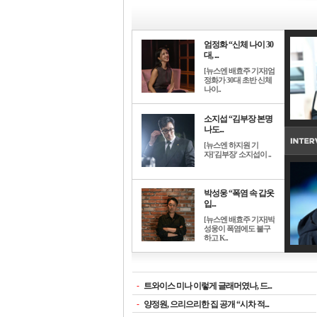
엄정화 “신체 나이 30
대, ...
[뉴스엔 배효주 기자]엄
정화가 30대 초반 신체
나이..
소지섭 “김부장 본명
나도...
[뉴스엔 하지원 기
자]'김부장' 소지섭이 ..
박성웅 “폭염 속 갑옷
입...
[뉴스엔 배효주 기자]박
성웅이 폭염에도 불구
하고 K..
-
트와이스 미나 이렇게 글래머였나, 드...
-
양정원, 으리으리한 집 공개 “시차 적...