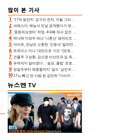
‘17억 빚잔치’ 김구라 전처, 아들 그리는 “나 뿐인데” 친엄마 챙기는 효심 눈길
여에스더, 예능서 민낯 공개했다가 댓글에 충격 “눈 왜 저렇게 처졌냐고”(에스더TV)
‘중증외상센터’ 하영, 4대째 의사 집안 인증 “증조부, 고종 황제 진료”(옥문아)[어제TV]
박나래 이장우 떠난 ‘나혼산’ 덩어리즈 왔다, 1인 1케이크에 팜유 전현무 충격[어제TV]
아이유, 전남친 소환한 ‘인증샷’ 일파만파 속…남사친 변우석 선물도 남겼나 ‘훈훈’
트와이스 미나 ‘대만으로 가요~’[포토엔HD]
건물주 구성환, 김신영 이선민과 집 옥상서 41만원 한우 파티 “화력이 성화봉송”(나혼산)
유재석이 달라졌다…‘쉼표, 클럽’ 초호화 코스에 주우재도 감탄 (놀면 뭐하니?)
정일우부터 채종협까지 ‘일드’ 삼킨 K-배우들의 매서운 돌풍
17㎏ 빼고 딴 사람 된 김민하 “다이어트 화제돼 깜짝, 이럴 일인가”(전현무계획4)[어제TV]