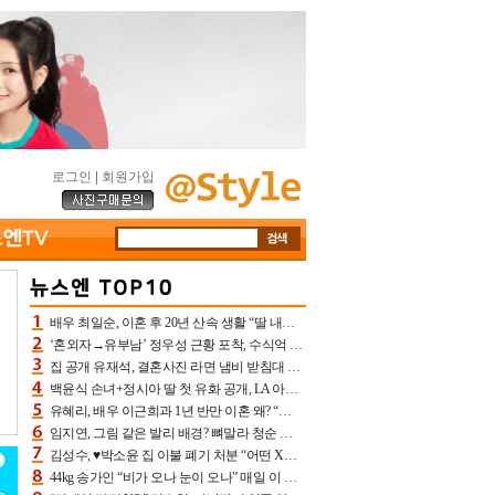
로그인
|
회원가입
배우 최일순, 이혼 후 20년 산속 생활 “딸 내가 버렸다고 원망‥맘 아파”(특종)[어제TV]
‘혼외자→유부남’ 정우성 근황 포착, 수식억 해킹 피해 후배 만났다 “존경하는”
집 공개 유재석, 결혼사진 라면 냄비 받침대 되고 분노‥가족사진도 피해(놀뭐)[어제TV]
백윤식 손녀+정시아 딸 첫 유화 공개, LA 아트쇼→서울국제조각페스타 작가다운 수준급 실력
유혜리, 배우 이근희과 1년 반만 이혼 왜? “식칼 꽂고 의자 던져” 충격 폭로(특종)[어제TV]
임지연, 그림 같은 발리 배경? 뼈말라 청순 비키니 핏에 상대 안 되네
김성수, ♥박소윤 집 이불 폐기 처분 “어떤 X이랑 썼을지 몰라” 질투(신랑수업2)[어제TV]
44kg 송가인 “비가 오나 눈이 오나” 매일 이 운동, 허벅지 근육량 상승+체지방 감소