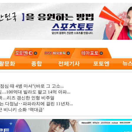
심 때 4병 마셔”(바로 그 고소...
…100억대 빌라도 팔고 14억 아파...
깜짝…리즈 갱신한 인형 비주얼
는 다정남‥파파라치에 걸린 11년차...
 비니키 소화 ‘역대급’