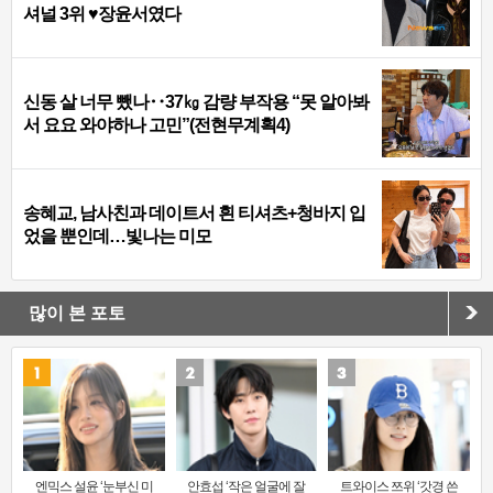
셔널 3위 ♥장윤서였다
신동 살 너무 뺐나‥37㎏ 감량 부작용 “못 알아봐
서 요요 와야하나 고민”(전현무계획4)
송혜교, 남사친과 데이트서 흰 티셔츠+청바지 입
었을 뿐인데…빛나는 미모
많이 본 포토
엔믹스 설윤 ‘눈부신 미
안효섭 ‘작은 얼굴에 잘
트와이스 쯔위 ‘갓경 쓴