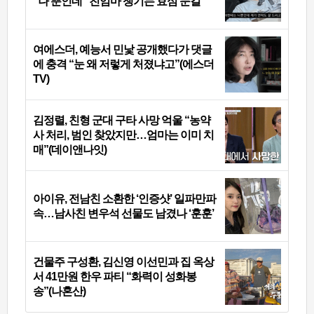
“나 뿐인데” 친엄마 챙기는 효심 눈길
여에스더, 예능서 민낯 공개했다가 댓글
에 충격 “눈 왜 저렇게 처졌냐고”(에스더
TV)
김정렬, 친형 군대 구타 사망 억울 “농약
사 처리, 범인 찾았지만…엄마는 이미 치
매”(데이앤나잇)
아이유, 전남친 소환한 ‘인증샷’ 일파만파
속…남사친 변우석 선물도 남겼나 ‘훈훈’
건물주 구성환, 김신영 이선민과 집 옥상
서 41만원 한우 파티 “화력이 성화봉
송”(나혼산)