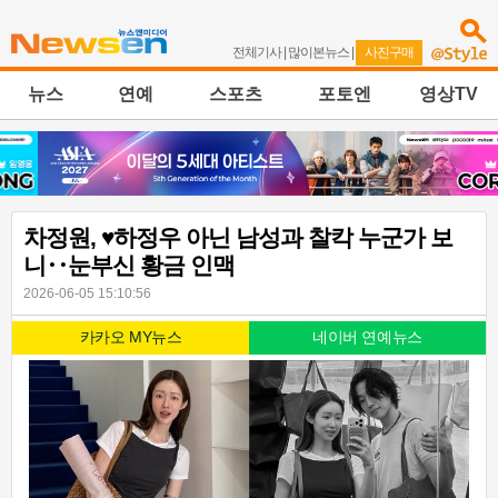
전체기사
|
많이본뉴스
|
사진구매
뉴스
연예
스포츠
포토엔
영상TV
차정원, ♥하정우 아닌 남성과 찰칵 누군가 보
니‥눈부신 황금 인맥
2026-06-05 15:10:56
카카오 MY뉴스
네이버 연예뉴스