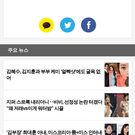
주요 뉴스
김혜수, 김지훈과 부부 케미 ‘얼빡샷’에도 굴욕 없
어
지퍼 스르륵 내리더니‥비비, 선정성 논란 터졌다
“왜 저래vs이게 워터밤” 시끌
‘김부장’ 최대훈 아내, 미스코리아 善+미스 인터내