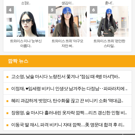
소’[포..
생김이 ..
훈녀’..
트와이스 미나 ‘눈부신
트와이스 쯔위 ‘야구모
트와이스 쯔위 ‘편안한
아름다..
자만 써..
스타일..
깜짝 뉴스
고소영, 낮술 마시다 노량진서 쫓겨나 “점심 때 4병 마셔”(바..
이정재, ♥임세령 비키니 인생샷 남겨주는 다정남‥파파라치에 ..
혜리 과감하게 벗었다, 탄수화물 끊고 끈 비니키 소화 ‘역대급..
장원영, 술 마시다 흘러내린 옷자락 깜짝…리즈 갱신한 인형 비..
이동국 딸 재시, 파격 비키니 자태 깜짝…美 명문대 합격 후 리..