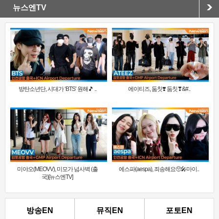
뉴스엔TV
방탄소년단, 시대가 ‘BTS’ 원해🎵 ..
에이티즈, 둠칫❣️ 둠칫❣&#..
미야오(MEOVV), 미모가 넘사벽 (출
에스파(aespa), 죄송해요🥺🎤마이..
국)[뉴스엔TV]
방송EN
뮤직EN
포토EN