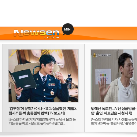
‘김부장’이 문제가 아냐‥11% 섭섭했던 ‘재벌X
밖에선 폭로전, TV선 싱글벙글
형사2’ 돈·빽 총동원해 컴백 [TV보고서]
면’ 출연, 피로감은 시청자 몫
[뉴스엔 하지원 기자]'재벌X형사'가 돈 냄새 물씬 풍
[뉴스엔 하지원 기자]사생활 논란에
기는 판을 짜고 시즌2로 돌아온다.8월 7일 ...
민의 SBS 예능 '틈만 나면,' 출연분이 