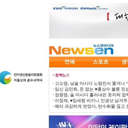
고소영, 낮술 마시다 노량진서 쫓겨나 “점
임신 김민희, 돈 없는 ♥홍상수 불륜 진심
장원영, 술 마시다 흘러내린 옷자락 
이정재, ♥임세령 비키니 인생샷 남겨주
혜리 과감하게 벗었다, 탄수화물 끊고 끈