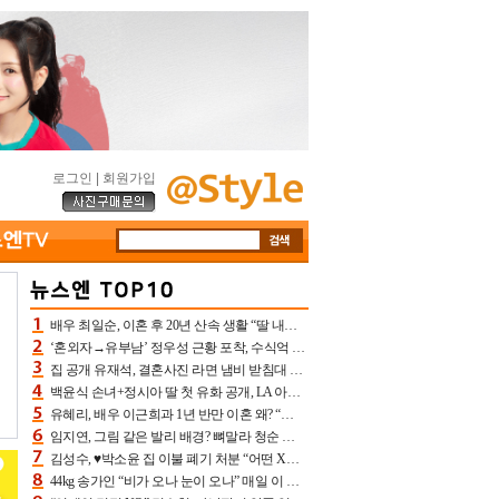
로그인
|
회원가입
배우 최일순, 이혼 후 20년 산속 생활 “딸 내가 버렸다고 원망‥맘 아파”(특종)[어제TV]
‘혼외자→유부남’ 정우성 근황 포착, 수식억 해킹 피해 후배 만났다 “존경하는”
집 공개 유재석, 결혼사진 라면 냄비 받침대 되고 분노‥가족사진도 피해(놀뭐)[어제TV]
백윤식 손녀+정시아 딸 첫 유화 공개, LA 아트쇼→서울국제조각페스타 작가다운 수준급 실력
유혜리, 배우 이근희과 1년 반만 이혼 왜? “식칼 꽂고 의자 던져” 충격 폭로(특종)[어제TV]
임지연, 그림 같은 발리 배경? 뼈말라 청순 비키니 핏에 상대 안 되네
김성수, ♥박소윤 집 이불 폐기 처분 “어떤 X이랑 썼을지 몰라” 질투(신랑수업2)[어제TV]
44kg 송가인 “비가 오나 눈이 오나” 매일 이 운동, 허벅지 근육량 상승+체지방 감소