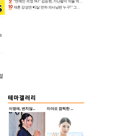
“연예인 걱정 NO” 김승현, 가난팔이 악플 억울할만‥아내+딸과 日 여행
재혼 강성연 ♥2살 연하 의사남편 누구? ‘그알’ 자문의에 훈남 비주얼 초엘리트 스펙 [종합]
8
열
이영애, 변치않...
미야오 깜찍한 ...