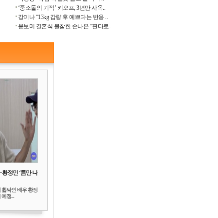
‘중소돌의 기적’ 키오프, 3년만 사옥..
강미나 “13kg 감량 후 예쁘다는 반응 ..
윤보미 결혼식 불참한 손나은 “판다로..
‥황정민 ‘틈만 나
 휩싸인 배우 황정
예정...