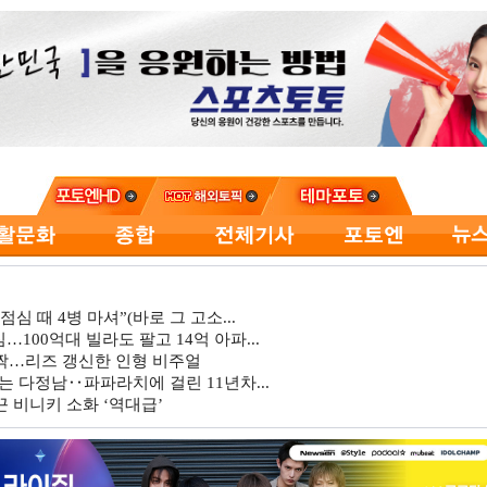
심 때 4병 마셔”(바로 그 고소...
…100억대 빌라도 팔고 14억 아파...
깜짝…리즈 갱신한 인형 비주얼
는 다정남‥파파라치에 걸린 11년차...
 비니키 소화 ‘역대급’