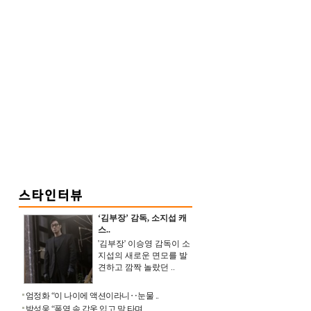
‘김부장’ 감독, 소지섭 캐
스..
'김부장' 이승영 감독이 소
지섭의 새로운 면모를 발
견하고 깜짝 놀랐던 ..
엄정화 “이 나이에 액션이라니‥눈물 ..
박성웅 “폭염 속 갑옷 입고 말 타며 ..