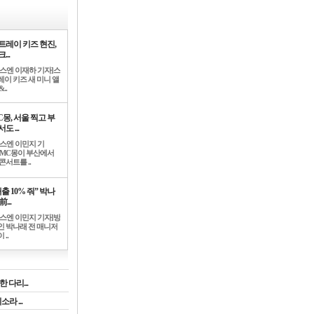
트레이 키즈 현진,
...
뉴스엔 이재하 기자]스
레이 키즈 새 미니 앨
..
C몽, 서울 찍고 부
도 ...
뉴스엔 이민지 기
]MC몽이 부산에서
콘서트를 ..
출 10% 줘” 박나
前...
뉴스엔 이민지 기자]방
인 박나래 전 매니저
 ..
 다리...
라 ...