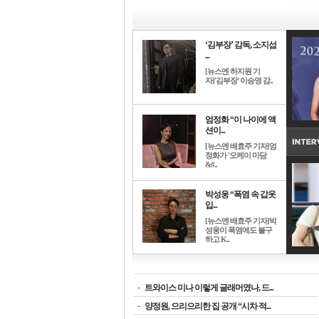
‘김부장’ 감독, 소지섭
...
[뉴스엔 하지원 기
자]'김부장' 이승영 감..
엄정화 “이 나이에 액
션이...
[뉴스엔 배효주 기자]엄
정화가 '오케이 마담
&#..
박성웅 “폭염 속 갑옷
입...
[뉴스엔 배효주 기자]박
성웅이 폭염에도 불구
하고 K..
-
트와이스 미나 이렇게 글래머였나, 드...
-
양정원, 으리으리한 집 공개 “시차 적...