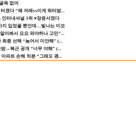
 굴욕 없어
졌다 “왜 저래vs이게 워터밤...
스 인터내셔널 3위 ♥장윤서였다
바지 입었을 뿐인데…빛나는 미모
 알아봐서 요요 와야하나 고민”...
종 선택 “늦어서 미안해” (...
→복근 공개 “너무 야해” (...
 아파트 손해 처분 “그래도 괜...