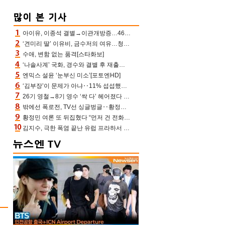
아이유, 이종석 결별→이관개방증…46장 꽉 채운 유애나 ♥ “열심히 사는 중”
‘견미리 딸’ 이유비, 금수저의 여유…청순 미모에 반전 슬림 라인
수애, 변함 없는 품격[스타화보]
‘나솔사계’ 국화, 경수와 결별 후 재출연…첫인상 3표 몰표
엔믹스 설윤 ‘눈부신 미소’[포토엔HD]
‘김부장’이 문제가 아냐‥11% 섭섭했던 ‘재벌X형사2’ 돈·빽 총동원해 컴백 [TV보고서]
26기 영철→8기 영수 ‘싹 다’ 헤어졌다 ‘나솔사계’ 충격의 현커 0쌍 (촌장TV)
밖에선 폭로전, TV선 싱글벙글‥황정민 ‘틈만 나면’ 출연, 피로감은 시청자 몫
황정민 여론 또 뒤집혔다 “먼저 건 전화 62통, 그만 연락해” vs 女팬 “녹취 다 올려” 진흙탕 싸움
김지수, 극한 폭염 끝난 유럽 프라하서 쾌적한 여름나기 “선풍기만으로 지내”