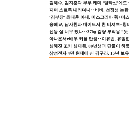
김혜수, 김지훈과 부부 케미 ‘얼빡샷’에도
지퍼 스르륵 내리더니‥비비, 선정성 논란 터
‘김부장’ 최대훈 아내, 미스코리아 善+미
송혜교, 남사친과 데이트서 흰 티셔츠+청
신동 살 너무 뺐나‥37㎏ 감량 부작용 “못
아나운서♥배우 커플 탄생‥이유빈, 유일한 최
심혜진 조카 심재원, 00년생과 단둘이 하룻밤
삼성전자 4만 원대에 산 김구라, 15년 보유