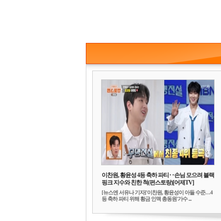
이찬원, 황윤성 4등 축하 파티‥손님 모으려 블랙
핑크 지수와 친한 척(편스토랑)[어제TV]
[뉴스엔 서유나 기자]'이찬원, 황윤성이 아들 수준…4
등 축하 파티 위해 황금 인맥 총동원'가수 ...