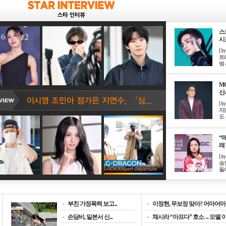
스
시크
[
트
범 &
M
산서
[
자
도 
“매
래 
[
송
들이
-
부친 가정폭력 보고...
-
이정현, 무보정 맞아? 어마어마한
-
손담비, 일본서 신...
-
채시라 “아프다” 호소→모델 이소