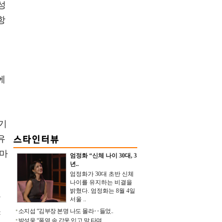
성
항
에
에
기
유
동마
엄정화 “신체 나이 30대, 3
년..
엄정화가 30대 초반 신체
나이를 유지하는 비결을
밝혔다. 엄정화는 8월 4일
할
서울 ..
소지섭 “김부장 본명 나도 몰라‥들었..
야
박성웅 “폭염 속 갑옷 입고 말 타며 ..