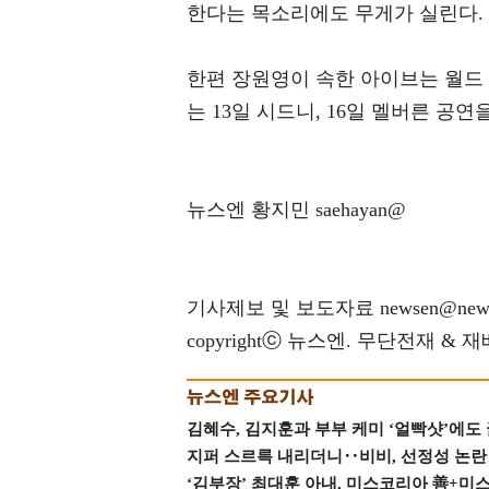
한다는 목소리에도 무게가 실린다.
한편 장원영이 속한 아이브는 월드 투어 
는 13일 시드니, 16일 멜버른 공
뉴스엔 황지민 saehayan@
기사제보 및 보도자료 newsen@news
copyrightⓒ 뉴스엔. 무단전재 & 
김혜수, 김지훈과 부부 케미 ‘얼빡샷’에도
지퍼 스르륵 내리더니‥비비, 선정성 논란 터
‘김부장’ 최대훈 아내, 미스코리아 善+미