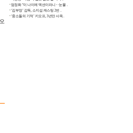
엄정화 “이 나이에 액션이라니‥눈물 ..
‘김부장’ 감독, 소지섭 캐스팅 2번 ..
‘중소돌의 기적’ 키오프, 3년만 사옥..
 오