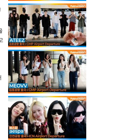
영
국
을
모
어