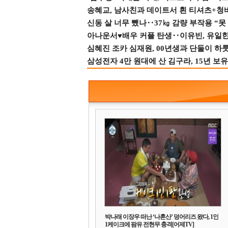
송혜교, 남사친과 데이트서 흰 티셔츠+청
신동 살 너무 뺐나‥37㎏ 감량 부작용 “못
아나운서♥배우 커플 탄생‥이유빈, 유일한 최
심혜진 조카 심재원, 00년생과 단둘이 하룻밤
삼성전자 4만 원대에 산 김구라, 15년 보유
박나래 이장우 떠난 ‘나혼산’ 덩어리즈 왔다, 1인
1케이크에 팜유 전현무 충격[어제TV]