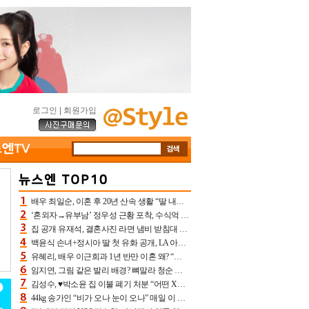
로그인
|
회원가입
배우 최일순, 이혼 후 20년 산속 생활 “딸 내가 버렸다고 원망‥맘 아파”(특종)[어제TV]
‘혼외자→유부남’ 정우성 근황 포착, 수식억 해킹 피해 후배 만났다 “존경하는”
집 공개 유재석, 결혼사진 라면 냄비 받침대 되고 분노‥가족사진도 피해(놀뭐)[어제TV]
백윤식 손녀+정시아 딸 첫 유화 공개, LA 아트쇼→서울국제조각페스타 작가다운 수준급 실력
유혜리, 배우 이근희과 1년 반만 이혼 왜? “식칼 꽂고 의자 던져” 충격 폭로(특종)[어제TV]
임지연, 그림 같은 발리 배경? 뼈말라 청순 비키니 핏에 상대 안 되네
김성수, ♥박소윤 집 이불 폐기 처분 “어떤 X이랑 썼을지 몰라” 질투(신랑수업2)[어제TV]
44kg 송가인 “비가 오나 눈이 오나” 매일 이 운동, 허벅지 근육량 상승+체지방 감소