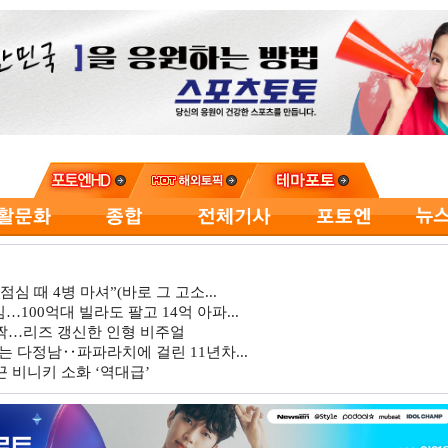
심 때 4병 마셔”(바로 그 고소...
…100억대 빌라도 팔고 14억 아파...
깜짝…리즈 갱신한 인형 비주얼
는 다정남‥파파라치에 걸린 11년차...
 비니키 소화 ‘역대급’