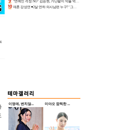
“연예인 걱정 NO” 김승현, 가난팔이 악플 억울할만‥아내+딸과 日 여행
재혼 강성연 ♥2살 연하 의사남편 누구? ‘그알’ 자문의에 훈남 비주얼 초엘리트 스펙 [종합]
4
이영애, 변치않...
미야오 깜찍한 ...
하
도