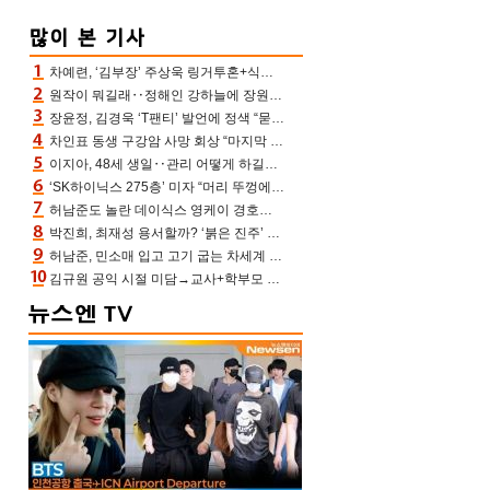
차예련, ‘김부장’ 주상욱 링거투혼+식스팩 비화 “옷 벗는데 아저씨는 안 된다고”(차장금)
원작이 뭐길래‥정해인 강하늘에 장원영까지 참여한 이 영화
장윤정, 김경욱 ‘T팬티’ 발언에 정색 “묻지 않았는데, 그것도 성희롱”(장공장)
차인표 동생 구강암 사망 회상 “마지막 순간 동생 손 잡아준 신애라, 두고두고 고마워” (신애라이프)
이지아, 48세 생일‥관리 어떻게 하길래 놀라운 동안 미모
‘SK하이닉스 275층’ 미자 “머리 뚜껑에서 사, 주식만 안 해도 돈 버는 것”
허남준도 놀란 데이식스 영케이 경호원병 과거 “그냥 돌았던 놈”
박진희, 최재성 용서할까? ‘붉은 진주’ 오늘(7일) 결말 나온다
허남준, 민소매 입고 고기 굽는 차세계 실존…영케이도 감탄한 팔근육(공케이)
김규원 공익 시절 미담→교사+학부모 추가 미담 속출 “휠체어 탄 아이와 산책도”[종합]