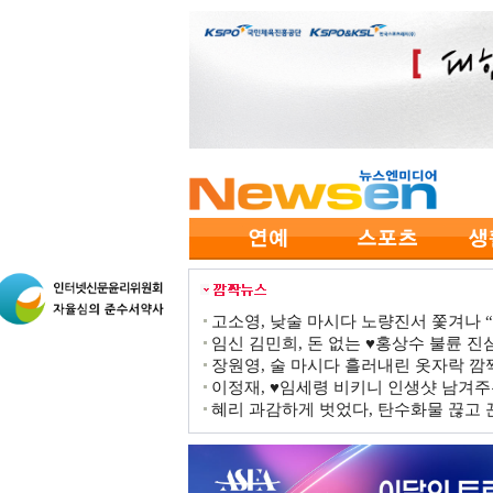
고소영, 낮술 마시다 노량진서 쫓겨나 “점
임신 김민희, 돈 없는 ♥홍상수 불륜 진심
장원영, 술 마시다 흘러내린 옷자락 
이정재, ♥임세령 비키니 인생샷 남겨주
혜리 과감하게 벗었다, 탄수화물 끊고 끈