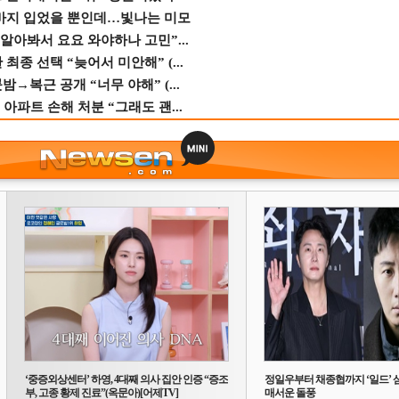
바지 입었을 뿐인데…빛나는 미모
 알아봐서 요요 와야하나 고민”...
종 선택 “늦어서 미안해” (...
→복근 공개 “너무 야해” (...
 아파트 손해 처분 “그래도 괜...
‘중증외상센터’ 하영, 4대째 의사 집안 인증 “증조
정일우부터 채종협까지 ‘일드’ 
부, 고종 황제 진료”(옥문아)[어제TV]
매서운 돌풍