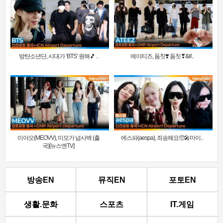
방탄소년단, 시대가 ‘BTS’ 원해🎵 ..
에이티즈, 둠칫❣️ 둠칫❣&#..
미야오(MEOVV), 미모가 넘사벽 (출
에스파(aespa), 죄송해요🥺🎤마이..
국)[뉴스엔TV]
방송EN
뮤직EN
포토EN
생활.문화
스포츠
IT.게임