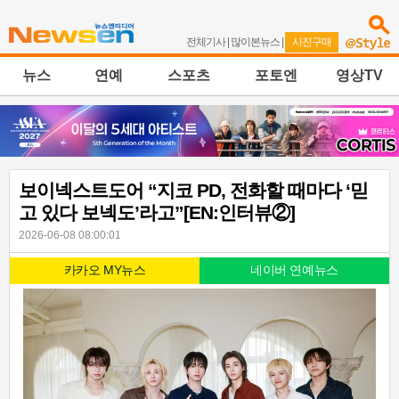
전체기사
|
많이본뉴스
|
사진구매
뉴스
연예
스포츠
포토엔
영상TV
보이넥스트도어 “지코 PD, 전화할 때마다 ‘믿
고 있다 보넥도’라고”[EN:인터뷰②]
2026-06-08 08:00:01
카카오 MY뉴스
네이버 연예뉴스