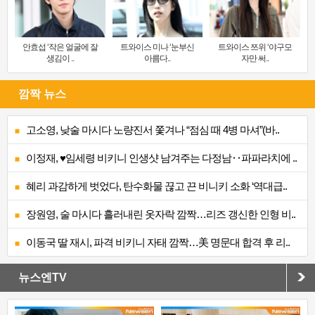
안효섭 ‘작은 얼굴에 잘
트와이스 미나 ‘눈부신
트와이스 쯔위 ‘야구모
생김이 ..
아름다..
자만 써..
깜짝 뉴스
고소영, 낮술 마시다 노량진서 쫓겨나 “점심 때 4병 마셔”(바..
이정재, ♥임세령 비키니 인생샷 남겨주는 다정남‥파파라치에 ..
혜리 과감하게 벗었다, 탄수화물 끊고 끈 비니키 소화 ‘역대급..
장원영, 술 마시다 흘러내린 옷자락 깜짝…리즈 갱신한 인형 비..
이동국 딸 재시, 파격 비키니 자태 깜짝…美 명문대 합격 후 리..
뉴스엔TV