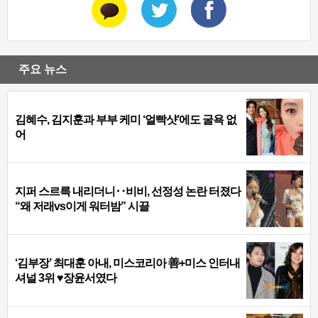
주요 뉴스
김혜수, 김지훈과 부부 케미 ‘얼빡샷’에도 굴욕 없
어
지퍼 스르륵 내리더니‥비비, 선정성 논란 터졌다
“왜 저래vs이게 워터밤” 시끌
‘김부장’ 최대훈 아내, 미스코리아 善+미스 인터내
셔널 3위 ♥장윤서였다