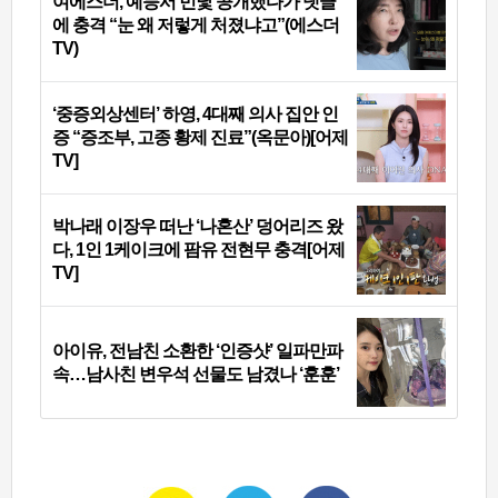
여에스더, 예능서 민낯 공개했다가 댓글
에 충격 “눈 왜 저렇게 처졌냐고”(에스더
TV)
‘중증외상센터’ 하영, 4대째 의사 집안 인
증 “증조부, 고종 황제 진료”(옥문아)[어제
TV]
박나래 이장우 떠난 ‘나혼산’ 덩어리즈 왔
다, 1인 1케이크에 팜유 전현무 충격[어제
TV]
아이유, 전남친 소환한 ‘인증샷’ 일파만파
속…남사친 변우석 선물도 남겼나 ‘훈훈’