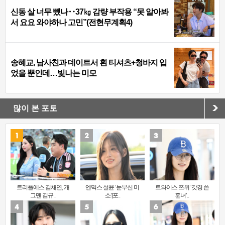
신동 살 너무 뺐나‥37㎏ 감량 부작용 “못 알아봐
서 요요 와야하나 고민”(전현무계획4)
송혜교, 남사친과 데이트서 흰 티셔츠+청바지 입
었을 뿐인데…빛나는 미모
많이 본 포토
트리플에스 김채연, 개
엔믹스 설윤 ‘눈부신 미
트와이스 쯔위 ‘갓경 쓴
그맨 김규..
소’[포..
훈녀’..