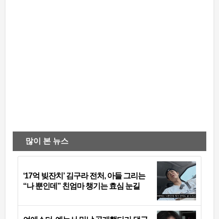
많이 본 뉴스
‘17억 빚잔치’ 김구라 전처, 아들 그리는
“나 뿐인데” 친엄마 챙기는 효심 눈길