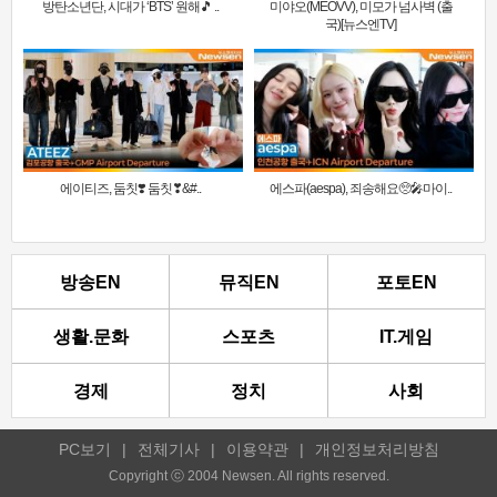
방탄소년단, 시대가 ‘BTS’ 원해🎵 ..
미야오(MEOVV), 미모가 넘사벽 (출
국)[뉴스엔TV]
에이티즈, 둠칫❣️ 둠칫❣&#..
에스파(aespa), 죄송해요🥺🎤마이..
방송EN
뮤직EN
포토EN
생활.문화
스포츠
IT.게임
경제
정치
사회
PC보기
|
전체기사
|
이용약관
|
개인정보처리방침
Copyright ⓒ 2004 Newsen. All rights reserved.