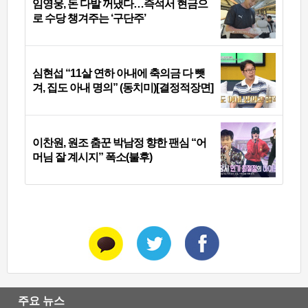
임영웅, 돈 다발 꺼냈다…즉석서 현금으
로 수당 챙겨주는 ‘구단주’
심현섭 “11살 연하 아내에 축의금 다 뺏
겨, 집도 아내 명의” (동치미)[결정적장면]
이찬원, 원조 춤꾼 박남정 향한 팬심 “어
머님 잘 계시지” 폭소(불후)
주요 뉴스