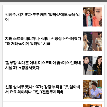
김혜수, 김지훈과 부부 케미 ‘얼빡샷’에도 굴욕 없
어
지퍼 스르륵 내리더니‥비비, 선정성 논란 터졌다
“왜 저래vs이게 워터밤” 시끌
‘김부장’ 최대훈 아내, 미스코리아 善+미스 인터내
셔널 3위 ♥장윤서였다
신동 살 너무 뺐나‥37㎏ 감량 부작용 “못 알아봐
서 요요 와야하나 고민”(전현무계획4)