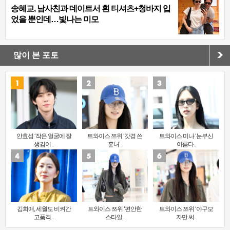
송혜교, 남사친과 데이트서 흰 티셔츠+청바지 입
었을 뿐인데…빛나는 미모
많이 본 포토
안효섭 ‘작은 얼굴에 잘
트와이스 쯔위 ‘갓경 쓴
트와이스 미나 ‘눈부신
생김이 ..
훈녀’..
아름다..
김희애, 세월도 비켜간
트와이스 쯔위 ‘편안한
트와이스 쯔위 ‘야구모
고품격 ..
스타일..
자만 써..