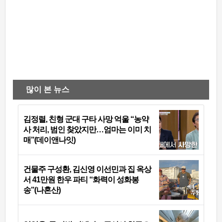
많이 본 뉴스
김정렬, 친형 군대 구타 사망 억울 “농약
사 처리, 범인 찾았지만…엄마는 이미 치
매”(데이앤나잇)
건물주 구성환, 김신영 이선민과 집 옥상
서 41만원 한우 파티 “화력이 성화봉
송”(나혼산)