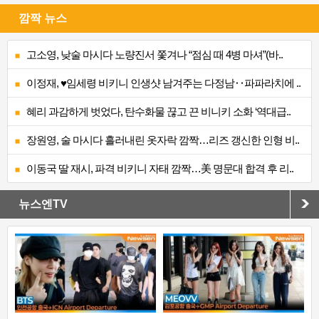
깜짝 뉴스
고소영, 낮술 마시다 노량진서 쫓겨나 “점심 때 4병 마셔”(바..
이정재, ♥임세령 비키니 인생샷 남겨주는 다정남‥파파라치에 ..
혜리 과감하게 벗었다, 탄수화물 끊고 끈 비니키 소화 ‘역대급..
장원영, 술 마시다 흘러내린 옷자락 깜짝…리즈 갱신한 인형 비..
이동국 딸 재시, 파격 비키니 자태 깜짝…美 명문대 합격 후 리..
뉴스엔TV