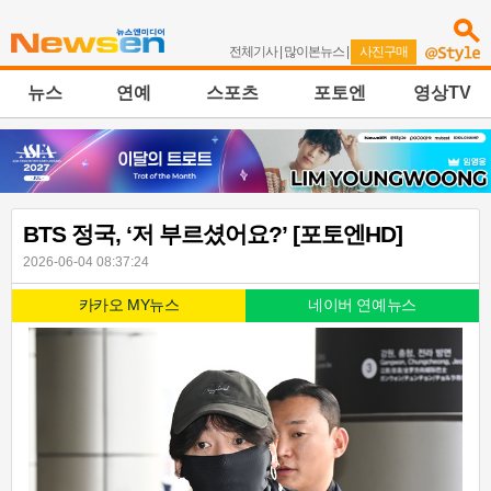
전체기사
|
많이본뉴스
|
사진구매
뉴스
연예
스포츠
포토엔
영상TV
BTS 정국, ‘저 부르셨어요?’ [포토엔HD]
2026-06-04 08:37:24
카카오 MY뉴스
네이버 연예뉴스