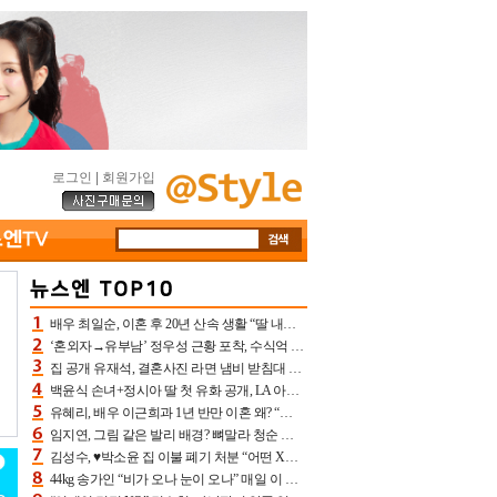
로그인
|
회원가입
배우 최일순, 이혼 후 20년 산속 생활 “딸 내가 버렸다고 원망‥맘 아파”(특종)[어제TV]
‘혼외자→유부남’ 정우성 근황 포착, 수식억 해킹 피해 후배 만났다 “존경하는”
집 공개 유재석, 결혼사진 라면 냄비 받침대 되고 분노‥가족사진도 피해(놀뭐)[어제TV]
백윤식 손녀+정시아 딸 첫 유화 공개, LA 아트쇼→서울국제조각페스타 작가다운 수준급 실력
유혜리, 배우 이근희과 1년 반만 이혼 왜? “식칼 꽂고 의자 던져” 충격 폭로(특종)[어제TV]
임지연, 그림 같은 발리 배경? 뼈말라 청순 비키니 핏에 상대 안 되네
김성수, ♥박소윤 집 이불 폐기 처분 “어떤 X이랑 썼을지 몰라” 질투(신랑수업2)[어제TV]
44kg 송가인 “비가 오나 눈이 오나” 매일 이 운동, 허벅지 근육량 상승+체지방 감소