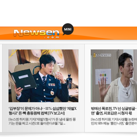
‘김부장’이 문제가 아냐‥11% 섭섭했던 ‘재벌X
밖에선 폭로전, TV선 싱글벙글
형사2’ 돈·빽 총동원해 컴백 [TV보고서]
면’ 출연, 피로감은 시청자 몫
[뉴스엔 하지원 기자]'재벌X형사'가 돈 냄새 물씬 풍
[뉴스엔 하지원 기자]사생활 논란에
기는 판을 짜고 시즌2로 돌아온다.8월 7일 ...
민의 SBS 예능 '틈만 나면,' 출연분이 