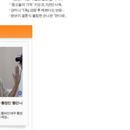
‘중소돌의 기적’ 키오프, 3년만 사옥..
강미나 “13kg 감량 후 예쁘다는 반응 ..
윤보미 결혼식 불참한 손나은 “판다로..
‥황정민 ‘틈만 나
 휩싸인 배우 황정
예정...