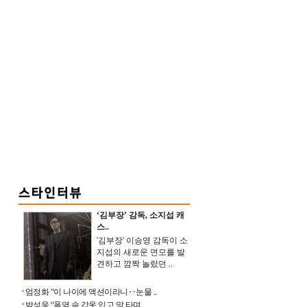
‘김부장’ 감독, 소지섭 캐
스..
'김부장' 이승영 감독이 소
지섭의 새로운 면모를 발
견하고 깜짝 놀랐던 ..
엄정화 “이 나이에 액션이라니‥눈물 ..
박성웅 “폭염 속 갑옷 입고 말 타며 ..