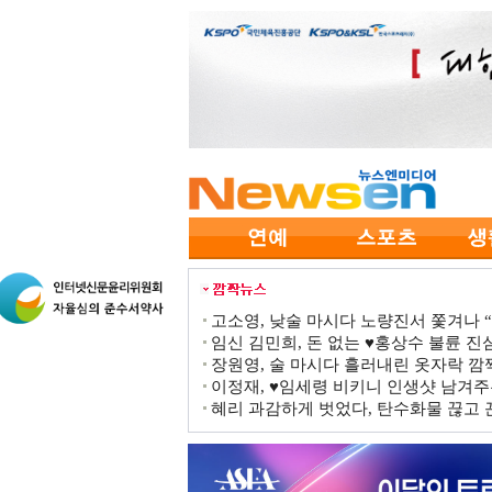
고소영, 낮술 마시다 노량진서 쫓겨나 “점
임신 김민희, 돈 없는 ♥홍상수 불륜 진심
장원영, 술 마시다 흘러내린 옷자락 
이정재, ♥임세령 비키니 인생샷 남겨주
혜리 과감하게 벗었다, 탄수화물 끊고 끈