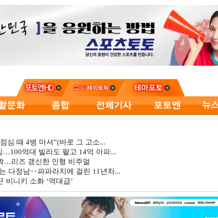
심 때 4병 마셔”(바로 그 고소...
…100억대 빌라도 팔고 14억 아파...
깜짝…리즈 갱신한 인형 비주얼
는 다정남‥파파라치에 걸린 11년차...
 비니키 소화 ‘역대급’