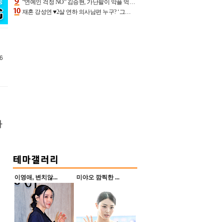
“연예인 걱정 NO” 김승현, 가난팔이 악플 억울할만‥아내+딸과 日 여행
재혼 강성연 ♥2살 연하 의사남편 누구? ‘그알’ 자문의에 훈남 비주얼 초엘리트 스펙 [종합]
6
하
이영애, 변치않...
미야오 깜찍한 ...