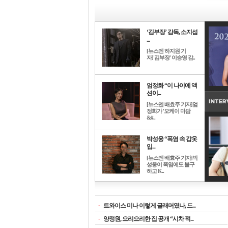
‘김부장’ 감독, 소지섭
...
[뉴스엔 하지원 기
자]'김부장' 이승영 감..
엄정화 “이 나이에 액
션이...
[뉴스엔 배효주 기자]엄
정화가 '오케이 마담
&#..
박성웅 “폭염 속 갑옷
입...
[뉴스엔 배효주 기자]박
성웅이 폭염에도 불구
하고 K..
-
트와이스 미나 이렇게 글래머였나, 드...
-
양정원, 으리으리한 집 공개 “시차 적...