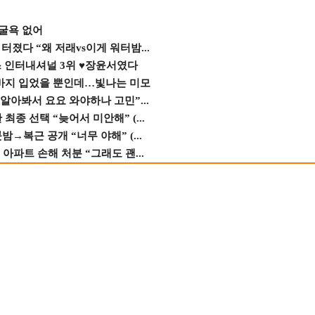
 굴욕 없어
졌다 “왜 저래vs이게 워터밤...
스 인터내셔널 3위 ♥장윤서였다
바지 입었을 뿐인데…빛나는 미모
 알아봐서 요요 와야하나 고민”...
종 선택 “늦어서 미안해” (...
→복근 공개 “너무 야해” (...
 아파트 손해 처분 “그래도 괜...