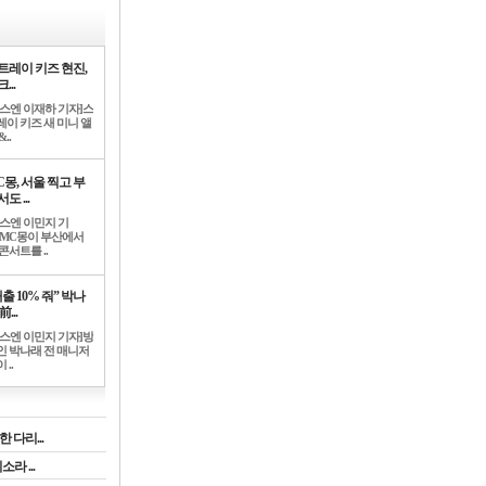
트레이 키즈 현진,
...
뉴스엔 이재하 기자]스
레이 키즈 새 미니 앨
..
C몽, 서울 찍고 부
도 ...
뉴스엔 이민지 기
]MC몽이 부산에서
콘서트를 ..
출 10% 줘” 박나
前...
뉴스엔 이민지 기자]방
인 박나래 전 매니저
 ..
 다리...
라 ...