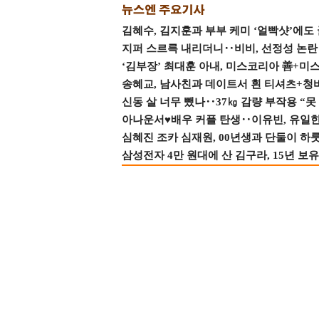
김혜수, 김지훈과 부부 케미 ‘얼빡샷’에도
지퍼 스르륵 내리더니‥비비, 선정성 논란 터
‘김부장’ 최대훈 아내, 미스코리아 善+미
송혜교, 남사친과 데이트서 흰 티셔츠+청
신동 살 너무 뺐나‥37㎏ 감량 부작용 “못
아나운서♥배우 커플 탄생‥이유빈, 유일한 최
심혜진 조카 심재원, 00년생과 단둘이 하룻밤
삼성전자 4만 원대에 산 김구라, 15년 보유