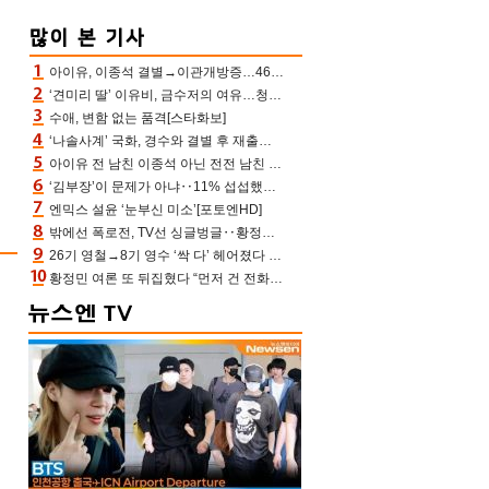
아이유, 이종석 결별→이관개방증…46장 꽉 채운 유애나 ♥ “열심히 사는 중”
‘견미리 딸’ 이유비, 금수저의 여유…청순 미모에 반전 슬림 라인
수애, 변함 없는 품격[스타화보]
‘나솔사계’ 국화, 경수와 결별 후 재출연…첫인상 3표 몰표
아이유 전 남친 이종석 아닌 전전 남친 장기하 소환 ‘별일 없이 산다’ 선곡…46장에 꾹 눌러 담은 근황
‘김부장’이 문제가 아냐‥11% 섭섭했던 ‘재벌X형사2’ 돈·빽 총동원해 컴백 [TV보고서]
엔믹스 설윤 ‘눈부신 미소’[포토엔HD]
밖에선 폭로전, TV선 싱글벙글‥황정민 ‘틈만 나면’ 출연, 피로감은 시청자 몫
26기 영철→8기 영수 ‘싹 다’ 헤어졌다 ‘나솔사계’ 충격의 현커 0쌍 (촌장TV)
황정민 여론 또 뒤집혔다 “먼저 건 전화 62통, 그만 연락해” vs 女팬 “녹취 다 올려” 진흙탕 싸움