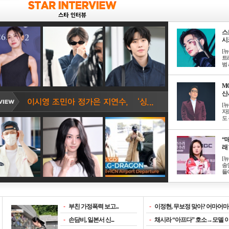
스
시크
[
트
범 &
M
산서
[
자
도 
“매
래 
[
송
들이
-
부친 가정폭력 보고...
-
이정현, 무보정 맞아? 어마어마한
-
손담비, 일본서 신...
-
채시라 “아프다” 호소→모델 이소