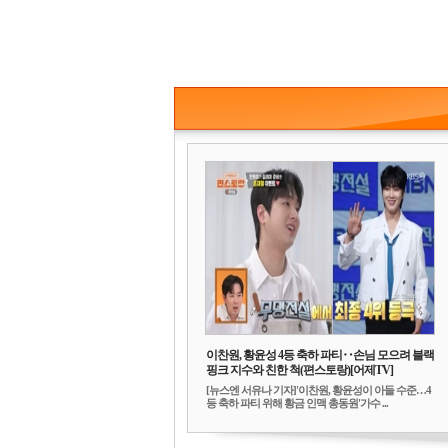
이찬원, 황윤성 4등 축하 파티‥손님 모으려 블랙
핑크 지수와 친한 척(편스토랑)[어제TV]
[뉴스엔 서유나 기자]'이찬원, 황윤성이 아들 수준…4
등 축하 파티 위해 황금 인맥 총동원'가수 ...