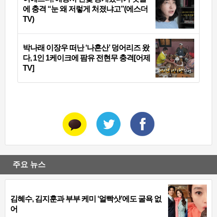
에 충격 “눈 왜 저렇게 처졌냐고”(에스더
TV)
박나래 이장우 떠난 ‘나혼산’ 덩어리즈 왔
다, 1인 1케이크에 팜유 전현무 충격[어제
TV]
주요 뉴스
김혜수, 김지훈과 부부 케미 ‘얼빡샷’에도 굴욕 없
어