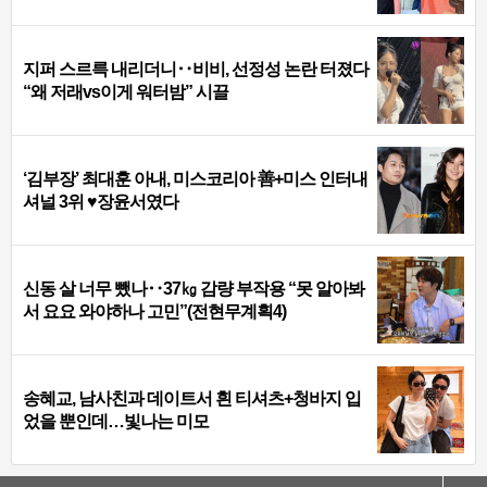
지퍼 스르륵 내리더니‥비비, 선정성 논란 터졌다
“왜 저래vs이게 워터밤” 시끌
‘김부장’ 최대훈 아내, 미스코리아 善+미스 인터내
셔널 3위 ♥장윤서였다
신동 살 너무 뺐나‥37㎏ 감량 부작용 “못 알아봐
서 요요 와야하나 고민”(전현무계획4)
송혜교, 남사친과 데이트서 흰 티셔츠+청바지 입
었을 뿐인데…빛나는 미모