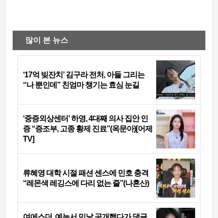
많이 본 뉴스
‘17억 빚잔치’ 김구라 전처, 아들 그리는
“나 뿐인데” 친엄마 챙기는 효심 눈길
‘중증외상센터’ 하영, 4대째 의사 집안 인
증 “증조부, 고종 황제 진료”(옥문아)[어제
TV]
류혜영 대학 시절 패션 센스에 민호 충격
“레몬색 레깅스에 다리 없는 줄”(나혼산)
여에스더, 예능서 민낯 공개했다가 댓글