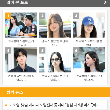
많이 본 포토
트리플에스 김채연, 개
엔믹스 설윤 ‘눈부신 미
트와이스 쯔위 ‘갓경 쓴
그맨 김규..
소’[포..
훈녀’..
안효섭 ‘작은 얼굴에 잘
트와이스 미나 ‘눈부신
트리플에스 김채연, 인
생김이 ..
아름다..
형 그 자..
깜짝 뉴스
고소영, 낮술 마시다 노량진서 쫓겨나 “점심 때 4병 마셔”(바..