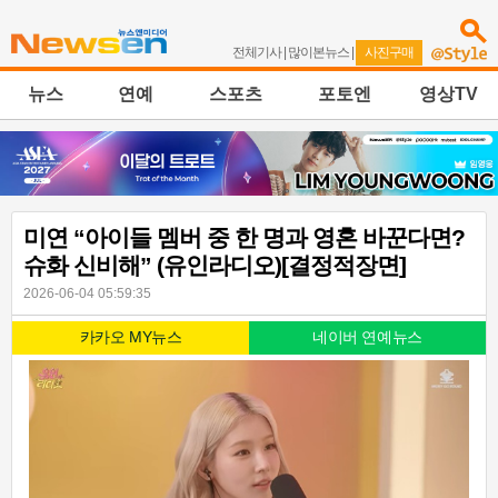
전체기사
|
많이본뉴스
|
사진구매
뉴스
연예
스포츠
포토엔
영상TV
미연 “아이들 멤버 중 한 명과 영혼 바꾼다면?
슈화 신비해” (유인라디오)[결정적장면]
2026-06-04 05:59:35
카카오 MY뉴스
네이버 연예뉴스