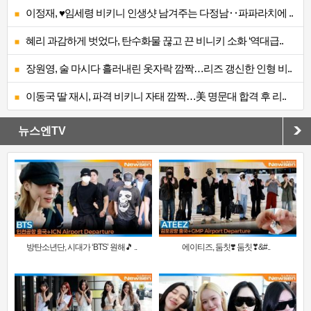
이정재, ♥임세령 비키니 인생샷 남겨주는 다정남‥파파라치에 ..
혜리 과감하게 벗었다, 탄수화물 끊고 끈 비니키 소화 ‘역대급..
장원영, 술 마시다 흘러내린 옷자락 깜짝…리즈 갱신한 인형 비..
이동국 딸 재시, 파격 비키니 자태 깜짝…美 명문대 합격 후 리..
뉴스엔TV
방탄소년단, 시대가 ‘BTS’ 원해🎵 ..
에이티즈, 둠칫❣️ 둠칫❣&#..