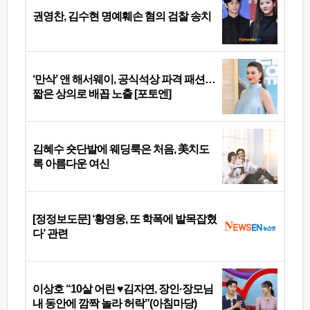
권영찬, 김수현 명예훼손 혐의 검찰 송치
‘만삭’ 앤 해서웨이, 공식석상 파격 패션…
짧은 상의로 배꼽 노출 [포토엔]
김혜수 숏단발에 웨딩룩은 처음, 美치도
록 아름다운 여신
[정정보도문] ‘황영웅, 또 학폭에 발목잡혔
다’ 관련
이상호 “10살 어린 ♥김자연, 장인·장모님
내 동안에 깜짝 놀라 허락”(아침마당)