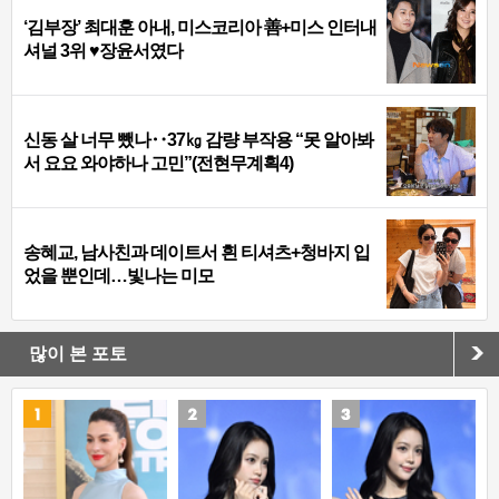
‘김부장’ 최대훈 아내, 미스코리아 善+미스 인터내
셔널 3위 ♥장윤서였다
신동 살 너무 뺐나‥37㎏ 감량 부작용 “못 알아봐
서 요요 와야하나 고민”(전현무계획4)
송혜교, 남사친과 데이트서 흰 티셔츠+청바지 입
었을 뿐인데…빛나는 미모
많이 본 포토