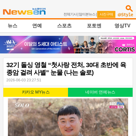
전체기사
|
많이본뉴스
|
사진구매
뉴스
연예
스포츠
포토엔
영상TV
32기 돌싱 영철 “첫사랑 전처, 30대 초반에 육
종암 걸려 사별” 눈물 (나는 솔로)
2026-06-03 23:27:51
카카오 MY뉴스
네이버 연예뉴스