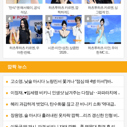
‘만삭’ 앤 해서웨이, 공식
하츠투하츠 카르멘, 깜
하츠투하츠 카르멘, 싱
석상..
찍하게 [..
그럽게 인..
하츠투하츠 카르멘, 우
시온-이안-성찬, 상큼한
하츠투하츠 이안, 우아
아한 런웨..
‘2026 ..
한 MC 드..
깜짝 뉴스
고소영, 낮술 마시다 노량진서 쫓겨나 “점심 때 4병 마셔”(바..
이정재, ♥임세령 비키니 인생샷 남겨주는 다정남‥파파라치에 ..
혜리 과감하게 벗었다, 탄수화물 끊고 끈 비니키 소화 ‘역대급..
장원영, 술 마시다 흘러내린 옷자락 깜짝…리즈 갱신한 인형 비..
이동국 딸 재시, 파격 비키니 자태 깜짝…美 명문대 합격 후 리..