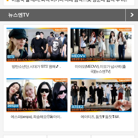
뉴스엔TV
방탄소년단, 시대가 ‘BTS’ 원해🎵 ..
미야오(MEOVV), 미모가 넘사벽 (출
국)[뉴스엔TV]
에스파(aespa), 죄송해요🥺🎤마이..
에이티즈, 둠칫❣️ 둠칫❣&#..