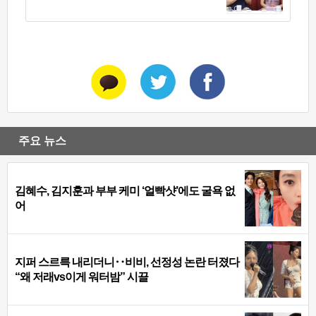
주요 뉴스
김혜수, 김지훈과 부부 케미 ‘얼빡샷’에도 굴욕 없
어
지퍼 스르륵 내리더니‥비비, 선정성 논란 터졌다
“왜 저래vs이게 워터밤” 시끌