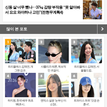
신동 살 너무 뺐나‥37㎏ 감량 부작용 “못 알아봐
서 요요 와야하나 고민”(전현무계획4)
많이 본 포토
트리플에스 김채연, 개
샤를리즈 테론, 독보적
트리플에스 김채연, 서
그맨 김규..
인 귀걸이..
울월드컵..
하지원, 한국 배우 최초
엔믹스 설윤 ‘눈부신 미
트와이스 쯔위 ‘갓경 쓴
MLB 시..
소’[포..
훈녀’..