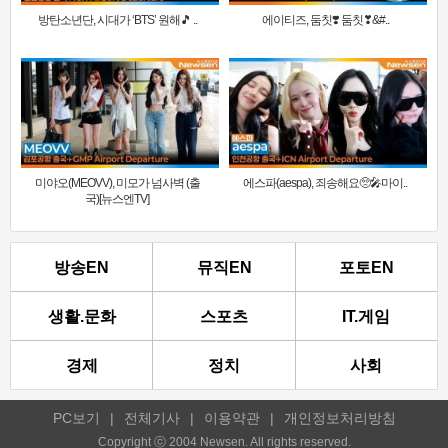
방탄소년단, 시대가 ‘BTS’ 원해🎵 ..
에이티즈, 둠칫❣️ 둠칫❣&#..
미야오(MEOVV), 미모가 넘사벽 (출
에스파(aespa), 죄송해요🥺🎤마이..
국)[뉴스엔TV]
방송EN
뮤직EN
포토EN
생활.문화
스포츠
IT.게임
경제
정치
사회
PC보기
|
전체기사
|
이용약관
|
개인정보처리방침
Copyright ⓒ 2004 Newsen. All rights reserved.