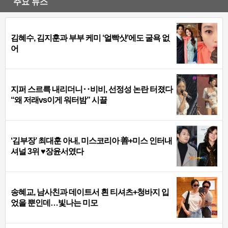
주요 뉴스
김혜수, 김지훈과 부부 케미 ‘얼빡샷’에도 굴욕 없
어
지퍼 스르륵 내리더니‥비비, 선정성 논란 터졌다
“왜 저래vs이게 워터밤” 시끌
‘김부장’ 최대훈 아내, 미스코리아 善+미스 인터내
셔널 3위 ♥장윤서였다
송혜교, 남사친과 데이트서 흰 티셔츠+청바지 입
었을 뿐인데…빛나는 미모