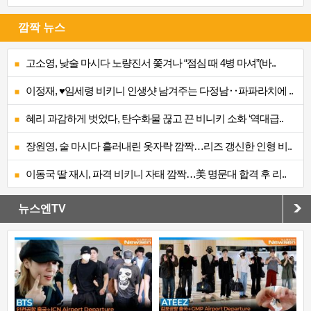
깜짝 뉴스
고소영, 낮술 마시다 노량진서 쫓겨나 “점심 때 4병 마셔”(바..
이정재, ♥임세령 비키니 인생샷 남겨주는 다정남‥파파라치에 ..
혜리 과감하게 벗었다, 탄수화물 끊고 끈 비니키 소화 ‘역대급..
장원영, 술 마시다 흘러내린 옷자락 깜짝…리즈 갱신한 인형 비..
이동국 딸 재시, 파격 비키니 자태 깜짝…美 명문대 합격 후 리..
뉴스엔TV