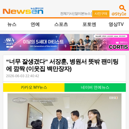
전체기사
|
많이본뉴스
|
사진구매
뉴스
연예
스포츠
포토엔
영상TV
“너무 잘생겼다” 서장훈, 병원서 뜻밖 팬미팅
에 깜짝 (이웃집 백만장자)
2026-06-03 22:40:42
카카오 MY뉴스
네이버 연예뉴스