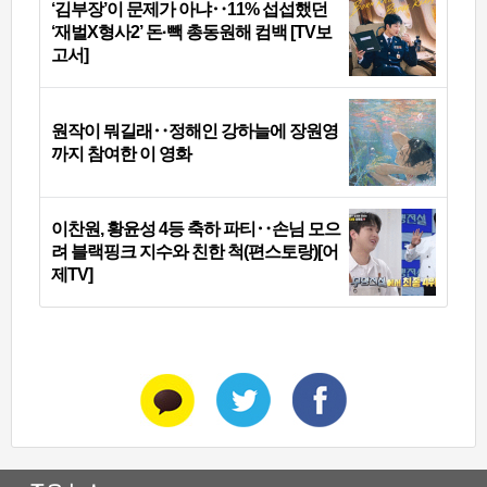
‘김부장’이 문제가 아냐‥11% 섭섭했던
‘재벌X형사2’ 돈·빽 총동원해 컴백 [TV보
고서]
원작이 뭐길래‥정해인 강하늘에 장원영
까지 참여한 이 영화
이찬원, 황윤성 4등 축하 파티‥손님 모으
려 블랙핑크 지수와 친한 척(편스토랑)[어
제TV]