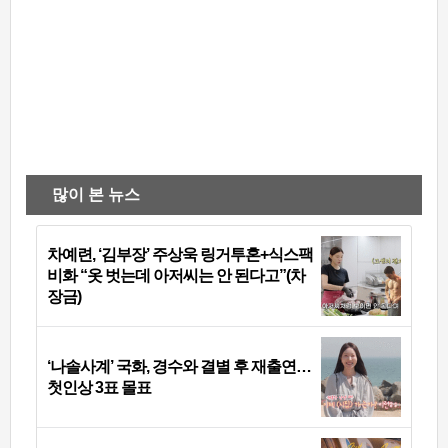
많이 본 뉴스
차예련, ‘김부장’ 주상욱 링거투혼+식스팩
비화 “옷 벗는데 아저씨는 안 된다고”(차
장금)
‘나솔사계’ 국화, 경수와 결별 후 재출연…
첫인상 3표 몰표