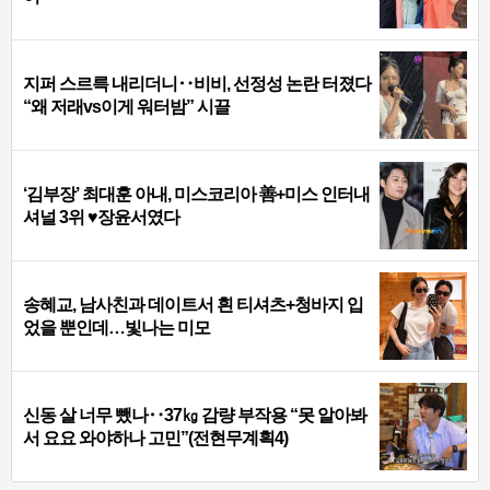
지퍼 스르륵 내리더니‥비비, 선정성 논란 터졌다
“왜 저래vs이게 워터밤” 시끌
‘김부장’ 최대훈 아내, 미스코리아 善+미스 인터내
셔널 3위 ♥장윤서였다
송혜교, 남사친과 데이트서 흰 티셔츠+청바지 입
었을 뿐인데…빛나는 미모
신동 살 너무 뺐나‥37㎏ 감량 부작용 “못 알아봐
서 요요 와야하나 고민”(전현무계획4)