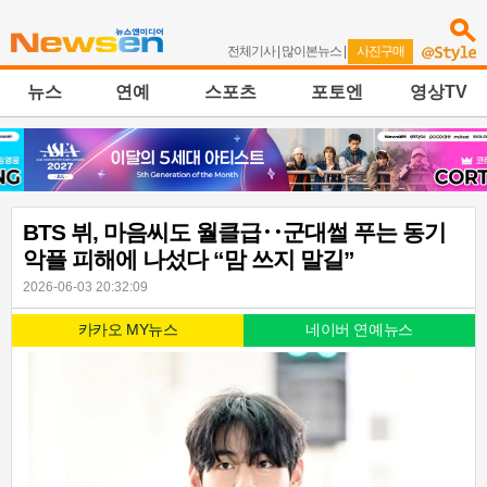
전체기사
|
많이본뉴스
|
사진구매
뉴스
연예
스포츠
포토엔
영상TV
BTS 뷔, 마음씨도 월클급‥군대썰 푸는 동기
악플 피해에 나섰다 “맘 쓰지 말길”
2026-06-03 20:32:09
카카오 MY뉴스
네이버 연예뉴스