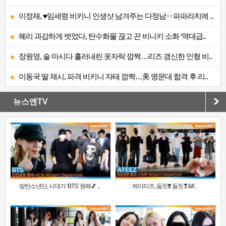
이정재, ♥임세령 비키니 인생샷 남겨주는 다정남‥파파라치에 ..
혜리 과감하게 벗었다, 탄수화물 끊고 끈 비니키 소화 ‘역대급..
장원영, 술 마시다 흘러내린 옷자락 깜짝…리즈 갱신한 인형 비..
이동국 딸 재시, 파격 비키니 자태 깜짝…美 명문대 합격 후 리..
뉴스엔TV
방탄소년단, 시대가 ‘BTS’ 원해🎵 ..
에이티즈, 둠칫❣️ 둠칫❣&#..