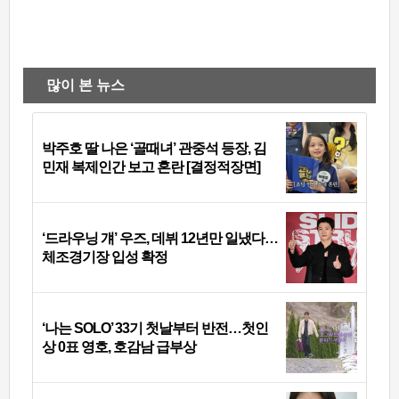
많이 본 뉴스
박주호 딸 나은 ‘골때녀’ 관중석 등장, 김
민재 복제인간 보고 혼란 [결정적장면]
‘드라우닝 걔’ 우즈, 데뷔 12년만 일냈다…
체조경기장 입성 확정
‘나는 SOLO’ 33기 첫날부터 반전…첫인
상 0표 영호, 호감남 급부상