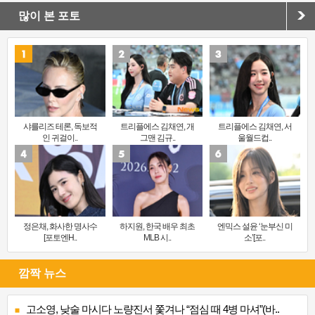
많이 본 포토
샤를리즈 테론, 독보적
트리플에스 김채연, 개
트리플에스 김채연, 서
인 귀걸이..
그맨 김규..
울월드컵..
정은채, 화사한 명사수
하지원, 한국 배우 최초
엔믹스 설윤 ‘눈부신 미
[포토엔H..
MLB 시..
소’[포..
깜짝 뉴스
고소영, 낮술 마시다 노량진서 쫓겨나 “점심 때 4병 마셔”(바..