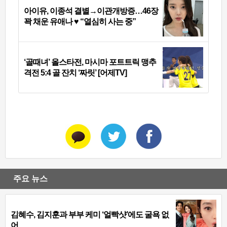
아이유, 이종석 결별→이관개방증…46장
꽉 채운 유애나 ♥ “열심히 사는 중”
‘골때녀’ 올스타전, 마시마 포트트릭 맹추
격전 5:4 골 잔치 ‘짜릿’ [어제TV]
주요 뉴스
김혜수, 김지훈과 부부 케미 ‘얼빡샷’에도 굴욕 없
어