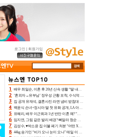
로그인
|
회원가입
배우 최일순, 이혼 후 20년 산속 생활 “딸 내가 버렸다고 원망‥맘 아파”(특종)[어제TV]
‘혼외자→유부남’ 정우성 근황 포착, 수식억 해킹 피해 후배 만났다 “존경하는”
집 공개 유재석, 결혼사진 라면 냄비 받침대 되고 분노‥가족사진도 피해(놀뭐)[어제TV]
백윤식 손녀+정시아 딸 첫 유화 공개, LA 아트쇼→서울국제조각페스타 작가다운 수준급 실력
유혜리, 배우 이근희과 1년 반만 이혼 왜? “식칼 꽂고 의자 던져” 충격 폭로(특종)[어제TV]
임지연, 그림 같은 발리 배경? 뼈말라 청순 비키니 핏에 상대 안 되네
김성수, ♥박소윤 집 이불 폐기 처분 “어떤 X이랑 썼을지 몰라” 질투(신랑수업2)[어제TV]
44kg 송가인 “비가 오나 눈이 오나” 매일 이 운동, 허벅지 근육량 상승+체지방 감소