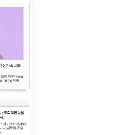
대 논란 속 사과
 멤버 지수가 눈물
 8월 8일 데뷔
나, 도회적인 눈빛
시...
뉴스엔 이재하 기자]배
나나, 김무열, 윤승
.