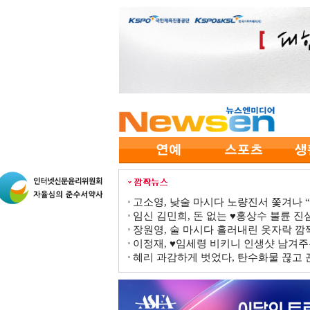
고소영, 낮술 마시다 노량진서 쫓겨나 “점
임신 김민희, 돈 없는 ♥홍상수 불륜 진심
장원영, 술 마시다 흘러내린 옷자락 
이정재, ♥임세령 비키니 인생샷 남겨주
혜리 과감하게 벗었다, 탄수화물 끊고 끈