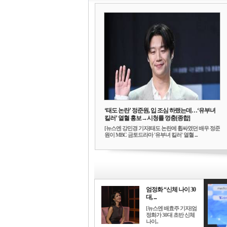
‘태도 논란’ 정준원, 입 조심 하랬는데…‘유부녀
킬러’ 열혈 홍보→시청률 껑충[종합]
[뉴스엔 강민경 기자]태도 논란에 휩싸였던 배우 정준
원이 MBC 금토드라마 '유부녀 킬러' 열혈 ...
엄정화 “신체 나이 30
대, ...
[뉴스엔 배효주 기자]엄
정화가 30대 초반 신체
나이..