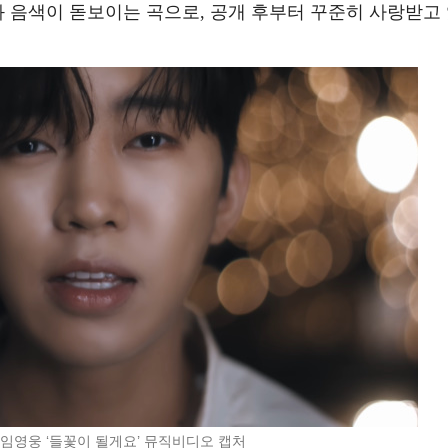
과 음색이 돋보이는 곡으로, 공개 후부터 꾸준히 사랑받고
=임영웅 ‘들꽃이 될게요’ 뮤직비디오 캡처