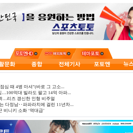
심 때 4병 마셔”(바로 그 고소...
…100억대 빌라도 팔고 14억 아파...
깜짝…리즈 갱신한 인형 비주얼
는 다정남‥파파라치에 걸린 11년차...
 비니키 소화 ‘역대급’