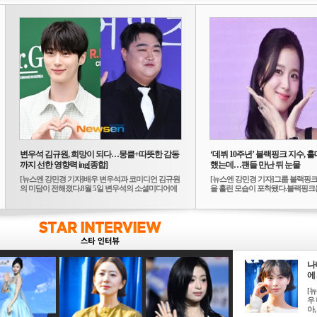
변우석 김규원, 희망이 되다…뭉클+따뜻한 감동
‘데뷔 10주년’ 블랙핑크 지수, 홀
까지 선한 영향력 ing[종합]
했는데…팬들 만난 뒤 눈물
[뉴스엔 강민경 기자]배우 변우석과 코미디언 김규원
[뉴스엔 강민경 기자]그룹 블랙핑크
의 미담이 전해졌다.8월 5일 변우석의 소셜미디어에
을 흘린 모습이 포착됐다.블랙핑크는
는 ...
10...
나
에 
[
우 
아, .