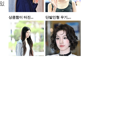
 있
상큼함이 터진...
단발인형 우기,...