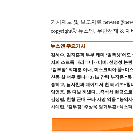
기사제보 및 보도자료 newsen@news
copyrightⓒ 뉴스엔. 무단전재 & 
김혜수, 김지훈과 부부 케미 ‘얼빡샷’에도
지퍼 스르륵 내리더니‥비비, 선정성 논란 터
‘김부장’ 최대훈 아내, 미스코리아 善+미
신동 살 너무 뺐나‥37㎏ 감량 부작용 “못
송혜교, 남사친과 데이트서 흰 티셔츠+청
임영웅, 돈 다발 꺼냈다…즉석서 현금으로 
김정렬, 친형 군대 구타 사망 억울 “농약사
차예련, ‘김부장’ 주상욱 링거투혼+식스팩 