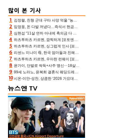
김정렬, 친형 군대 구타 사망 억울 “농약사 처리, 범인 찾았지만…엄마는 이미 치매”(데이앤나잇)
임영웅, 돈 다발 꺼냈다…즉석서 현금으로 수당 챙겨주는 ‘구단주’
심현섭 “11살 연하 아내에 축의금 다 뺏겨, 집도 아내 명의” (동치미)[결정적장면]
하츠투하츠 카르멘, 깜찍하게 [포토엔HD]
하츠투하츠 카르멘, 싱그럽게 인사 [포토엔HD]
리센느 미나미 母, 한국 엄마들과 친해진 비결=BTS “최애 정국 얘기로 통해”(전참시)
하츠투하츠 카르멘, 우아한 런웨이 [포토엔HD]
윤가이, 단발로 싹둑+사주 맹신‥18살 연상 ♥장기하 반한 엉뚱·열정 매력(전참시)
99세 노라노, 윤복희 결혼식 웨딩드레스 제작자였다…극찬 세례
시온-이안-성찬, 상큼한 ‘2026 가요대전 썸머’ MC [포토엔HD]