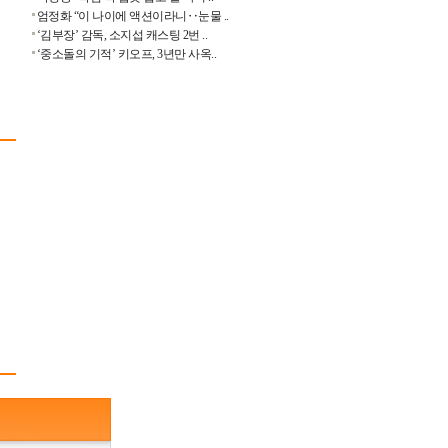
엄정화 “이 나이에 액션이라니‥눈물 ..
‘김부장’ 감독, 소지섭 캐스팅 2번 ..
‘중소돌의 기적’ 키오프, 3년만 사옥..