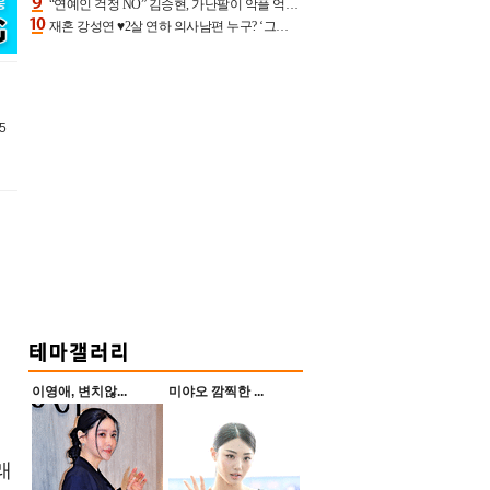
“연예인 걱정 NO” 김승현, 가난팔이 악플 억울할만‥아내+딸과 日 여행
재혼 강성연 ♥2살 연하 의사남편 누구? ‘그알’ 자문의에 훈남 비주얼 초엘리트 스펙 [종합]
5
이영애, 변치않...
미야오 깜찍한 ...
래