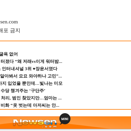
en.com
재배포 금지
 굴욕 없어
졌다 “왜 저래vs이게 워터밤...
스 인터내셔널 3위 ♥장윤서였다
 알아봐서 요요 와야하나 고민”...
바지 입었을 뿐인데…빛나는 미모
수당 챙겨주는 ‘구단주’
 처리, 범인 찾았지만…엄마는 ...
비화 “옷 벗는데 아저씨는 안...