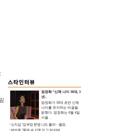
로
엄정화 “신체 나이 30대, 3
년..
아임
엄정화가 30대 초반 신체
나이를 유지하는 비결을
밝혔다. 엄정화는 8월 4일
서울 ..
소지섭 “김부장 본명 나도 몰라‥들었..
박성웅 “폭염 속 갑옷 입고 말 타며 ..