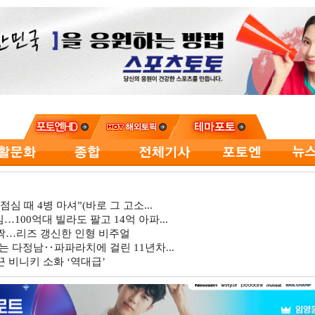
심 때 4병 마셔”(바로 그 고소...
…100억대 빌라도 팔고 14억 아파...
깜짝…리즈 갱신한 인형 비주얼
는 다정남‥파파라치에 걸린 11년차...
 비니키 소화 ‘역대급’