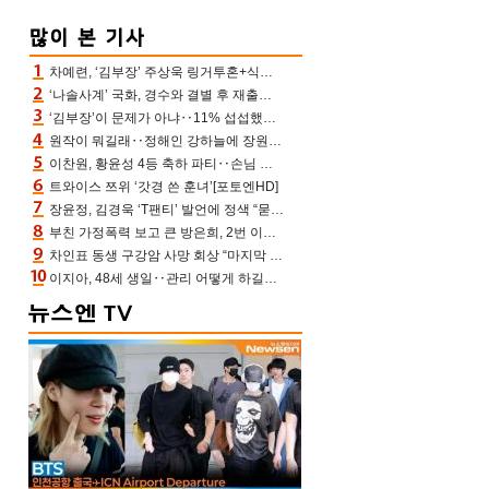
차예련, ‘김부장’ 주상욱 링거투혼+식스팩 비화 “옷 벗는데 아저씨는 안 된다고”(차장금)
‘나솔사계’ 국화, 경수와 결별 후 재출연…첫인상 3표 몰표
‘김부장’이 문제가 아냐‥11% 섭섭했던 ‘재벌X형사2’ 돈·빽 총동원해 컴백 [TV보고서]
원작이 뭐길래‥정해인 강하늘에 장원영까지 참여한 이 영화
이찬원, 황윤성 4등 축하 파티‥손님 모으려 블랙핑크 지수와 친한 척(편스토랑)[어제TV]
트와이스 쯔위 ‘갓경 쓴 훈녀’[포토엔HD]
장윤정, 김경욱 ‘T팬티’ 발언에 정색 “묻지 않았는데, 그것도 성희롱”(장공장)
부친 가정폭력 보고 큰 방은희, 2번 이혼 후 잠수→母 고독사에 자책(특종세상)[어제TV]
차인표 동생 구강암 사망 회상 “마지막 순간 동생 손 잡아준 신애라, 두고두고 고마워” (신애라이프)
이지아, 48세 생일‥관리 어떻게 하길래 놀라운 동안 미모