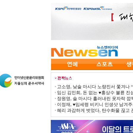
고소영, 낮술 마시다 노량진서 쫓겨나 “점
임신 김민희, 돈 없는 ♥홍상수 불륜 진심
장원영, 술 마시다 흘러내린 옷자락 
이정재, ♥임세령 비키니 인생샷 남겨주
혜리 과감하게 벗었다, 탄수화물 끊고 끈