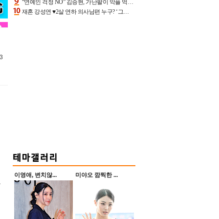
“연예인 걱정 NO” 김승현, 가난팔이 악플 억울할만‥아내+딸과 日 여행
재혼 강성연 ♥2살 연하 의사남편 누구? ‘그알’ 자문의에 훈남 비주얼 초엘리트 스펙 [종합]
3
이영애, 변치않...
미야오 깜찍한 ...
고