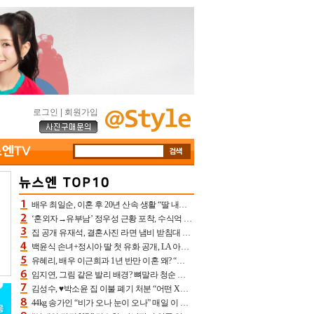
로그인
|
회원가입
배우 최일순, 이혼 후 20년 산속 생활 “딸 내가 버렸다고 원망‥맘 아파”(특종)[어제TV]
‘혼외자→유부남’ 정우성 근황 포착, 수식억 해킹 피해 후배 만났다 “존경하는”
집 공개 유재석, 결혼사진 라면 냄비 받침대 되고 분노‥가족사진도 피해(놀뭐)[어제TV]
백윤식 손녀+정시아 딸 첫 유화 공개, LA 아트쇼→서울국제조각페스타 작가다운 수준급 실력
유혜리, 배우 이근희과 1년 반만 이혼 왜? “식칼 꽂고 의자 던져” 충격 폭로(특종)[어제TV]
임지연, 그림 같은 발리 배경? 뼈말라 청순 비키니 핏에 상대 안 되네
김성수, ♥박소윤 집 이불 폐기 처분 “어떤 X이랑 썼을지 몰라” 질투(신랑수업2)[어제TV]
44kg 송가인 “비가 오나 눈이 오나” 매일 이 운동, 허벅지 근육량 상승+체지방 감소