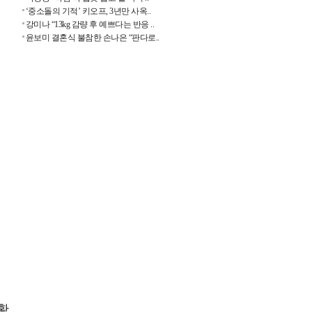
‘중소돌의 기적’ 키오프, 3년만 사옥..
강미나 “13kg 감량 후 예쁘다는 반응 ..
윤보미 결혼식 불참한 손나은 “판다로..
황