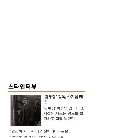
‘김부장’ 감독, 소지섭 캐
스..
'김부장' 이승영 감독이 소
지섭의 새로운 면모를 발
견하고 깜짝 놀랐던 ..
엄정화 “이 나이에 액션이라니‥눈물 ..
박성웅 “폭염 속 갑옷 입고 말 타며 ..