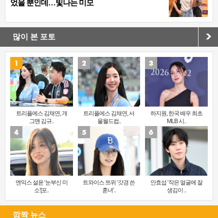
었을 뿐인데…빛나는 미모
많이 본 포토
트리플에스 김채연, 개
트리플에스 김채연, 서
하지원, 한국 배우 최초
그맨 김규..
울월드컵..
MLB 시..
엔믹스 설윤 ‘눈부신 미
트와이스 쯔위 ‘갓경 쓴
안효섭 ‘작은 얼굴에 잘
소’[포..
훈녀’..
생김이 ..
깜짝 뉴스