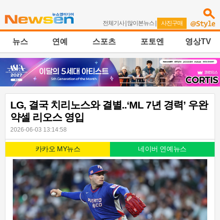
전체기사
|
많이본뉴스
|
사진구매
뉴스
연예
스포츠
포토엔
영상TV
LG, 결국 치리노스와 결별..‘ML 7년 경력’ 우완
약셀 리오스 영입
2026-06-03 13:14:58
카카오 MY뉴스
네이버 연예뉴스