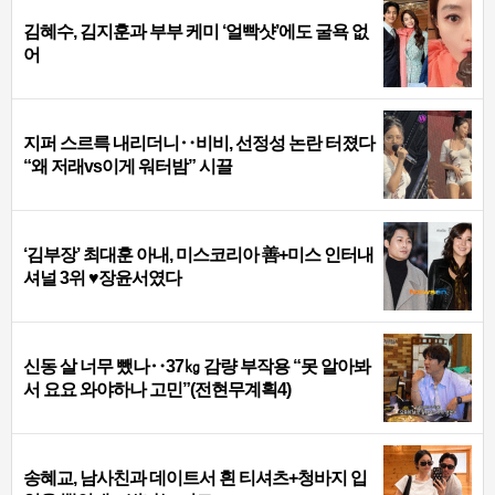
김혜수, 김지훈과 부부 케미 ‘얼빡샷’에도 굴욕 없
어
지퍼 스르륵 내리더니‥비비, 선정성 논란 터졌다
“왜 저래vs이게 워터밤” 시끌
‘김부장’ 최대훈 아내, 미스코리아 善+미스 인터내
셔널 3위 ♥장윤서였다
신동 살 너무 뺐나‥37㎏ 감량 부작용 “못 알아봐
서 요요 와야하나 고민”(전현무계획4)
송혜교, 남사친과 데이트서 흰 티셔츠+청바지 입