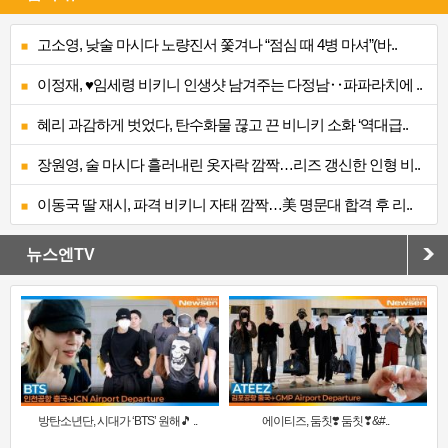
고소영, 낮술 마시다 노량진서 쫓겨나 “점심 때 4병 마셔”(바..
이정재, ♥임세령 비키니 인생샷 남겨주는 다정남‥파파라치에 ..
혜리 과감하게 벗었다, 탄수화물 끊고 끈 비니키 소화 ‘역대급..
장원영, 술 마시다 흘러내린 옷자락 깜짝…리즈 갱신한 인형 비..
이동국 딸 재시, 파격 비키니 자태 깜짝…美 명문대 합격 후 리..
뉴스엔TV
방탄소년단, 시대가 ‘BTS’ 원해🎵 ..
에이티즈, 둠칫❣️ 둠칫❣&#..