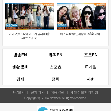
미야오(MEOVV), 미모가 넘사벽 (출
에스파(aespa), 죄송해요🥺🎤마이..
국)[뉴스엔TV]
방송EN
뮤직EN
포토EN
생활.문화
스포츠
IT.게임
경제
정치
사회
PC보기
|
전체기사
|
이용약관
|
개인정보처리방침
Copyright ⓒ 2004 Newsen. All rights reserved.