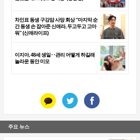
차인표 동생 구강암 사망 회상 “마지막 순
간 동생 손 잡아준 신애라, 두고두고 고마
워” (신애라이프)
이지아, 48세 생일‥관리 어떻게 하길래
놀라운 동안 미모
주요 뉴스