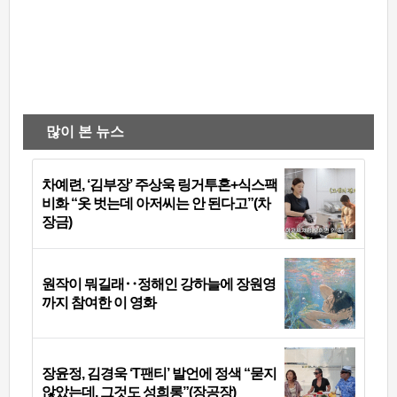
많이 본 뉴스
차예련, ‘김부장’ 주상욱 링거투혼+식스팩
비화 “옷 벗는데 아저씨는 안 된다고”(차
장금)
원작이 뭐길래‥정해인 강하늘에 장원영
까지 참여한 이 영화
장윤정, 김경욱 ‘T팬티’ 발언에 정색 “묻지
않았는데, 그것도 성희롱”(장공장)