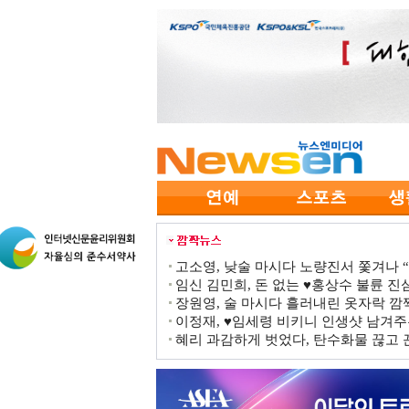
고소영, 낮술 마시다 노량진서 쫓겨나 “점
임신 김민희, 돈 없는 ♥홍상수 불륜 진심
장원영, 술 마시다 흘러내린 옷자락 
이정재, ♥임세령 비키니 인생샷 남겨주
혜리 과감하게 벗었다, 탄수화물 끊고 끈