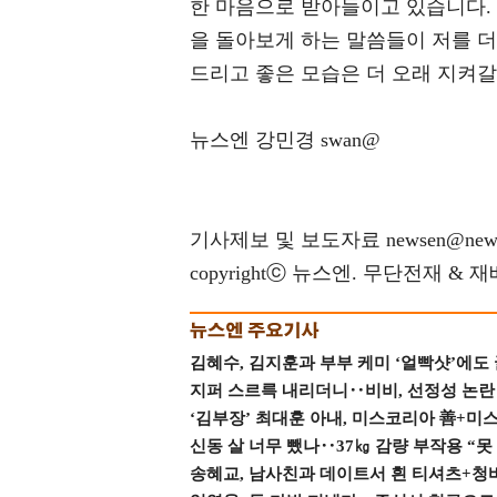
한 마음으로 받아들이고 있습니다. 
을 돌아보게 하는 말씀들이 저를 
드리고 좋은 모습은 더 오래 지켜갈
뉴스엔 강민경 swan@
기사제보 및 보도자료 newsen@news
copyrightⓒ 뉴스엔. 무단전재 & 
김혜수, 김지훈과 부부 케미 ‘얼빡샷’에도
지퍼 스르륵 내리더니‥비비, 선정성 논란 터
‘김부장’ 최대훈 아내, 미스코리아 善+미
신동 살 너무 뺐나‥37㎏ 감량 부작용 “못
송혜교, 남사친과 데이트서 흰 티셔츠+청