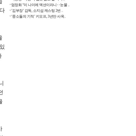
습
엄정화 “이 나이에 액션이라니‥눈물 ..
 다
‘김부장’ 감독, 소지섭 캐스팅 2번 ..
‘중소돌의 기적’ 키오프, 3년만 사옥..
을
 있
다
니
던
을
사