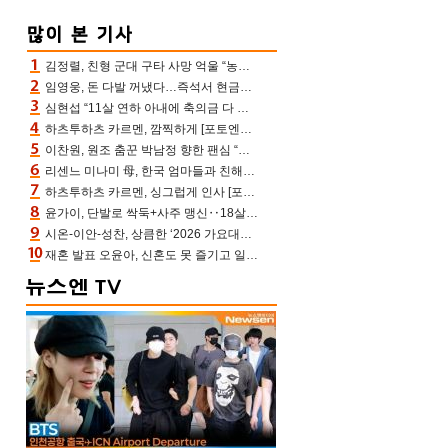
김정렬, 친형 군대 구타 사망 억울 “농약사 처리, 범인 찾았지만…엄마는 이미 치매”(데이앤나잇)
임영웅, 돈 다발 꺼냈다…즉석서 현금으로 수당 챙겨주는 ‘구단주’
심현섭 “11살 연하 아내에 축의금 다 뺏겨, 집도 아내 명의” (동치미)[결정적장면]
하츠투하츠 카르멘, 깜찍하게 [포토엔HD]
이찬원, 원조 춤꾼 박남정 향한 팬심 “어머님 잘 계시지” 폭소(불후)
리센느 미나미 母, 한국 엄마들과 친해진 비결=BTS “최애 정국 얘기로 통해”(전참시)
하츠투하츠 카르멘, 싱그럽게 인사 [포토엔HD]
윤가이, 단발로 싹둑+사주 맹신‥18살 연상 ♥장기하 반한 엉뚱·열정 매력(전참시)
시온-이안-성찬, 상큼한 ‘2026 가요대전 썸머’ MC [포토엔HD]
재혼 발표 오윤아, 신혼도 못 즐기고 일만 “발달장애 子도 취업 1년차, 연차 없어”