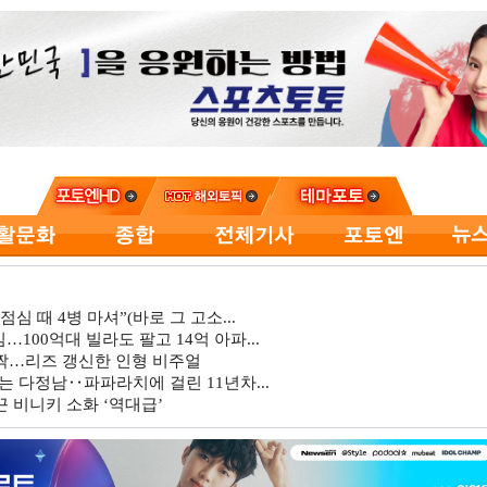
심 때 4병 마셔”(바로 그 고소...
…100억대 빌라도 팔고 14억 아파...
깜짝…리즈 갱신한 인형 비주얼
는 다정남‥파파라치에 걸린 11년차...
 비니키 소화 ‘역대급’