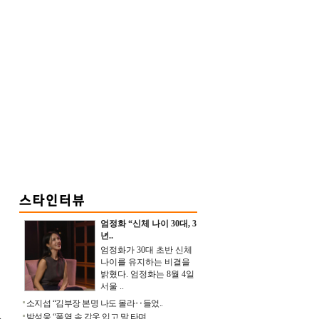
엄정화 “신체 나이 30대, 3
년..
엄정화가 30대 초반 신체
나이를 유지하는 비결을
밝혔다. 엄정화는 8월 4일
서울 ..
소지섭 “김부장 본명 나도 몰라‥들었..
박성웅 “폭염 속 갑옷 입고 말 타며 ..