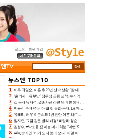
로그인
|
회원가입
배우 최일순, 이혼 후 20년 산속 생활 “딸 내가 버렸다고 원망‥맘 아파”(특종)[어제TV]
‘혼외자→유부남’ 정우성 근황 포착, 수식억 해킹 피해 후배 만났다 “존경하는”
집 공개 유재석, 결혼사진 라면 냄비 받침대 되고 분노‥가족사진도 피해(놀뭐)[어제TV]
백윤식 손녀+정시아 딸 첫 유화 공개, LA 아트쇼→서울국제조각페스타 작가다운 수준급 실력
유혜리, 배우 이근희과 1년 반만 이혼 왜? “식칼 꽂고 의자 던져” 충격 폭로(특종)[어제TV]
임지연, 그림 같은 발리 배경? 뼈말라 청순 비키니 핏에 상대 안 되네
김성수, ♥박소윤 집 이불 폐기 처분 “어떤 X이랑 썼을지 몰라” 질투(신랑수업2)[어제TV]
44kg 송가인 “비가 오나 눈이 오나” 매일 이 운동, 허벅지 근육량 상승+체지방 감소