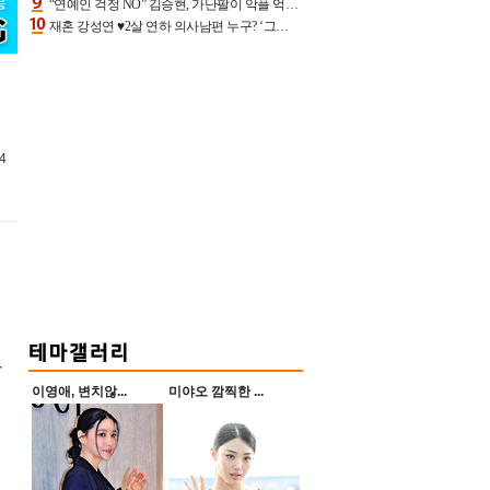
“연예인 걱정 NO” 김승현, 가난팔이 악플 억울할만‥아내+딸과 日 여행
재혼 강성연 ♥2살 연하 의사남편 누구? ‘그알’ 자문의에 훈남 비주얼 초엘리트 스펙 [종합]
4
장
이영애, 변치않...
미야오 깜찍한 ...