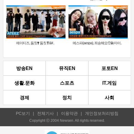
에이티즈, 둠칫❣️ 둠칫❣&#..
에스파(aespa), 죄송해요🥺🎤마이..
방송EN
뮤직EN
포토EN
생활.문화
스포츠
IT.게임
경제
정치
사회
PC보기
|
전체기사
|
이용약관
|
개인정보처리방침
Copyright ⓒ 2004 Newsen. All rights reserved.