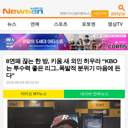
전체기사
|
많이본뉴스
|
사진구매
뉴스
연예
스포츠
포토엔
영상TV
8연패 끊는 한 방, 키움 새 외인 히우라 “KBO
는 투수력 좋은 리그..폭발적 분위기 마음에 든
다”
2026-06-03 09:24:04
카카오 MY뉴스
네이버 연예뉴스