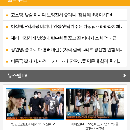
고소영, 낮술 마시다 노량진서 쫓겨나 “점심 때 4병 마셔”(바..
이정재, ♥임세령 비키니 인생샷 남겨주는 다정남‥파파라치에 ..
혜리 과감하게 벗었다, 탄수화물 끊고 끈 비니키 소화 ‘역대급..
장원영, 술 마시다 흘러내린 옷자락 깜짝…리즈 갱신한 인형 비..
이동국 딸 재시, 파격 비키니 자태 깜짝…美 명문대 합격 후 리..
뉴스엔TV
방탄소년단, 시대가 ‘BTS’ 원해🎵 ..
미야오(MEOVV), 미모가 넘사벽 (출
국)[뉴스엔TV]