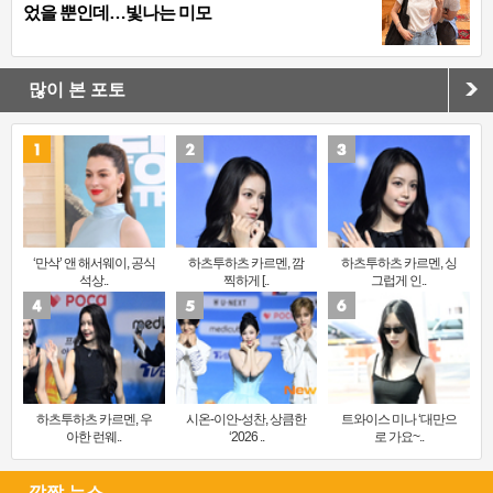
었을 뿐인데…빛나는 미모
많이 본 포토
‘만삭’ 앤 해서웨이, 공식
하츠투하츠 카르멘, 깜
하츠투하츠 카르멘, 싱
석상..
찍하게 [..
그럽게 인..
하츠투하츠 카르멘, 우
시온-이안-성찬, 상큼한
트와이스 미나 ‘대만으
아한 런웨..
‘2026 ..
로 가요~..
깜짝 뉴스