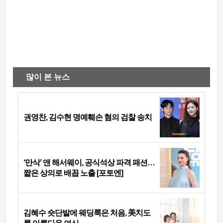
많이 본 뉴스
권영찬, 김수현 명예훼손 혐의 검찰 송치
‘만삭’ 앤 해서웨이, 공식석상 파격 패션…
짧은 상의로 배꼽 노출 [포토엔]
김혜수 숏단발에 웨딩룩은 처음, 美치도