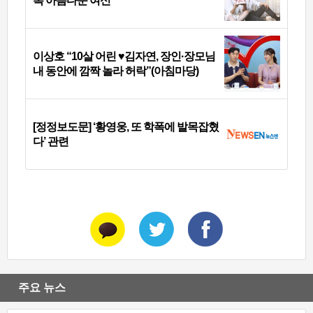
록 아름다운 여신
이상호 “10살 어린 ♥김자연, 장인·장모님
내 동안에 깜짝 놀라 허락”(아침마당)
[정정보도문] ‘황영웅, 또 학폭에 발목잡혔
다’ 관련
주요 뉴스