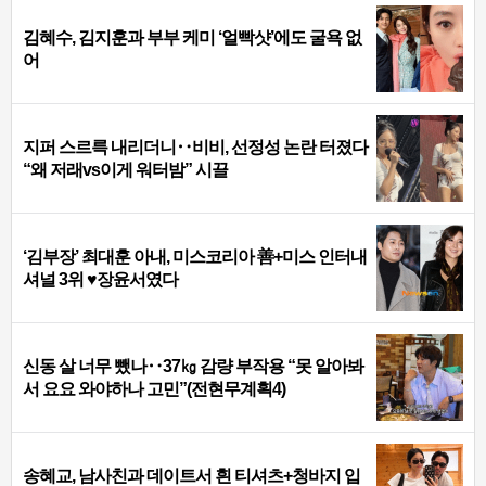
김혜수, 김지훈과 부부 케미 ‘얼빡샷’에도 굴욕 없
어
지퍼 스르륵 내리더니‥비비, 선정성 논란 터졌다
“왜 저래vs이게 워터밤” 시끌
‘김부장’ 최대훈 아내, 미스코리아 善+미스 인터내
셔널 3위 ♥장윤서였다
신동 살 너무 뺐나‥37㎏ 감량 부작용 “못 알아봐
서 요요 와야하나 고민”(전현무계획4)
송혜교, 남사친과 데이트서 흰 티셔츠+청바지 입