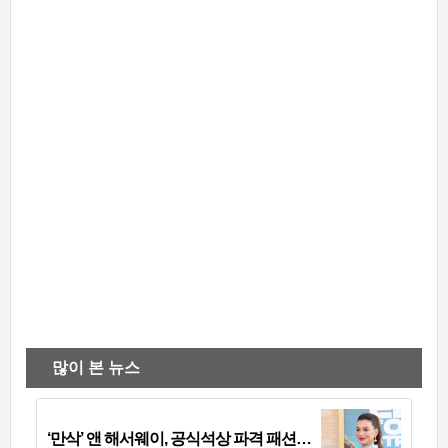
많이 본 뉴스
‘만삭’ 앤 해서웨이, 공식석상 파격 패션…