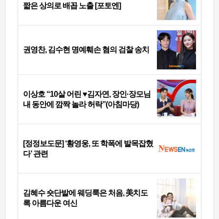
짧은 상의로 배꼽 노출 [포토엔]
권영찬, 김수현 명예훼손 혐의 검찰 송치
이상호 “10살 어린 ♥김자연, 장인·장모님
내 동안에 깜짝 놀라 허락”(아침마당)
[정정보도문] ‘황영웅, 또 학폭에 발목잡혔
다’ 관련
김혜수 숏단발에 웨딩룩은 처음, 美치도
록 아름다운 여신