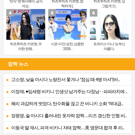
‘만삭’ 앤 해서웨이, 공식
하츠투하츠 카르멘, 깜
하츠투하츠 카르멘, 싱
석상..
찍하게 [..
그럽게 인..
하츠투하츠 카르멘, 우
시온-이안-성찬, 상큼한
트와이스 미나 ‘눈부신
아한 런웨..
‘2026 ..
아름다..
깜짝 뉴스
고소영, 낮술 마시다 노량진서 쫓겨나 “점심 때 4병 마셔”(바..
이정재, ♥임세령 비키니 인생샷 남겨주는 다정남‥파파라치에 ..
혜리 과감하게 벗었다, 탄수화물 끊고 끈 비니키 소화 ‘역대급..
장원영, 술 마시다 흘러내린 옷자락 깜짝…리즈 갱신한 인형 비..
이동국 딸 재시, 파격 비키니 자태 깜짝…美 명문대 합격 후 리..