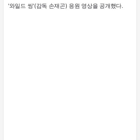
'와일드 씽'(감독 손재곤) 응원 영상을 공개했다.