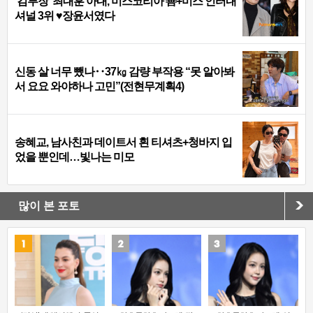
‘김부장’ 최대훈 아내, 미스코리아 善+미스 인터내
셔널 3위 ♥장윤서였다
신동 살 너무 뺐나‥37㎏ 감량 부작용 “못 알아봐
서 요요 와야하나 고민”(전현무계획4)
송혜교, 남사친과 데이트서 흰 티셔츠+청바지 입
었을 뿐인데…빛나는 미모
많이 본 포토