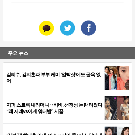
주요 뉴스
김혜수, 김지훈과 부부 케미 ‘얼빡샷’에도 굴욕 없
어
지퍼 스르륵 내리더니‥비비, 선정성 논란 터졌다
“왜 저래vs이게 워터밤” 시끌