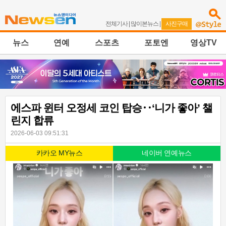
전체기사
|
많이본뉴스
|
사진구매
뉴스
연예
스포츠
포토엔
영상TV
에스파 윈터 오정세 코인 탑승‥‘니가 좋아’ 챌
린지 합류
2026-06-03 09:51:31
카카오 MY뉴스
네이버 연예뉴스