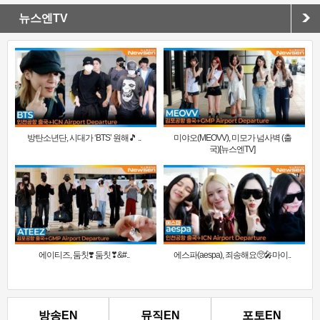
뉴스엔TV
방탄소년단, 시대가 ‘BTS’ 원해🎵 ..
미야오(MEOVV), 미모가 넘사벽 (출
국)[뉴스엔TV]
에이티즈, 둠칫❣️ 둠칫❣&#..
에스파(aespa), 죄송해요🥺🎤마이..
방송EN
뮤직EN
포토EN