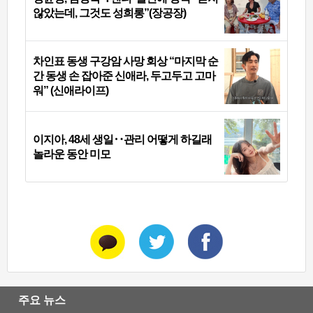
않았는데, 그것도 성희롱”(장공장)
차인표 동생 구강암 사망 회상 “마지막 순
간 동생 손 잡아준 신애라, 두고두고 고마
워” (신애라이프)
이지아, 48세 생일‥관리 어떻게 하길래
놀라운 동안 미모
주요 뉴스