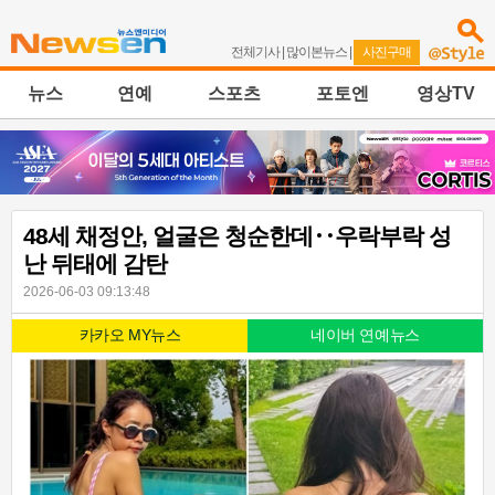
전체기사
|
많이본뉴스
|
사진구매
뉴스
연예
스포츠
포토엔
영상TV
48세 채정안, 얼굴은 청순한데‥우락부락 성
난 뒤태에 감탄
2026-06-03 09:13:48
카카오 MY뉴스
네이버 연예뉴스