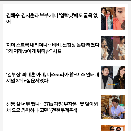
김혜수, 김지훈과 부부 케미 ‘얼빡샷’에도 굴욕 없
어
지퍼 스르륵 내리더니‥비비, 선정성 논란 터졌다
“왜 저래vs이게 워터밤” 시끌
‘김부장’ 최대훈 아내, 미스코리아 善+미스 인터내
셔널 3위 ♥장윤서였다
신동 살 너무 뺐나‥37㎏ 감량 부작용 “못 알아봐
서 요요 와야하나 고민”(전현무계획4)