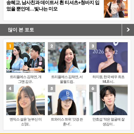
송혜교, 남사친과 데이트서 흰 티셔츠+청바지 입
었을 뿐인데…빛나는 미모
많이 본 포토
트리플에스 김채연, 개
트리플에스 김채연, 서
하지원, 한국 배우 최초
그맨 김규..
울월드컵..
MLB 시..
엔믹스 설윤 ‘눈부신 미
트와이스 쯔위 ‘갓경 쓴
안효섭 ‘작은 얼굴에 잘
소’[포..
훈녀’..
생김이 ..