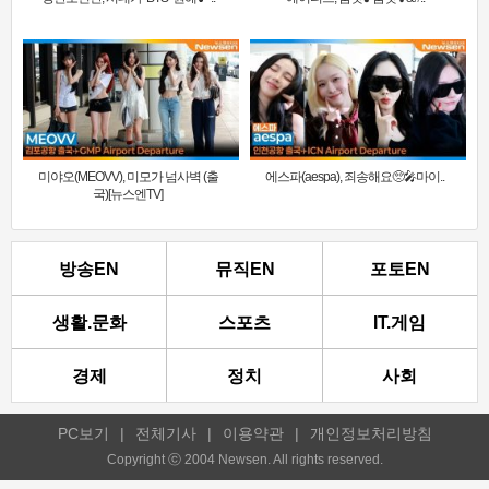
미야오(MEOVV), 미모가 넘사벽 (출
에스파(aespa), 죄송해요🥺🎤마이..
국)[뉴스엔TV]
방송EN
뮤직EN
포토EN
생활.문화
스포츠
IT.게임
경제
정치
사회
PC보기
|
전체기사
|
이용약관
|
개인정보처리방침
Copyright ⓒ 2004 Newsen. All rights reserved.