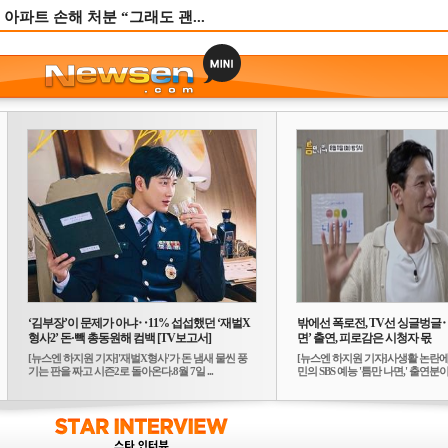
 아파트 손해 처분 “그래도 괜...
‘김부장’이 문제가 아냐‥11% 섭섭했던 ‘재벌X
밖에선 폭로전, TV선 싱글벙글
형사2’ 돈·빽 총동원해 컴백 [TV보고서]
면’ 출연, 피로감은 시청자 몫
[뉴스엔 하지원 기자]'재벌X형사'가 돈 냄새 물씬 풍
[뉴스엔 하지원 기자]사생활 논란에
기는 판을 짜고 시즌2로 돌아온다.8월 7일 ...
민의 SBS 예능 '틈만 나면,' 출연분이 