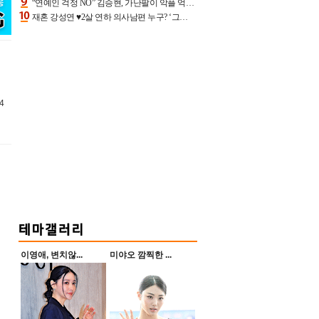
“연예인 걱정 NO” 김승현, 가난팔이 악플 억울할만‥아내+딸과 日 여행
재혼 강성연 ♥2살 연하 의사남편 누구? ‘그알’ 자문의에 훈남 비주얼 초엘리트 스펙 [종합]
4
트
이영애, 변치않...
미야오 깜찍한 ...