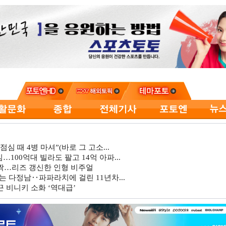
심 때 4병 마셔”(바로 그 고소...
…100억대 빌라도 팔고 14억 아파...
깜짝…리즈 갱신한 인형 비주얼
는 다정남‥파파라치에 걸린 11년차...
 비니키 소화 ‘역대급’