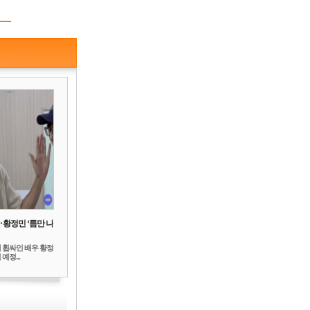
‥황정민 ‘틈만 나
 휩싸인 배우 황정
예정...