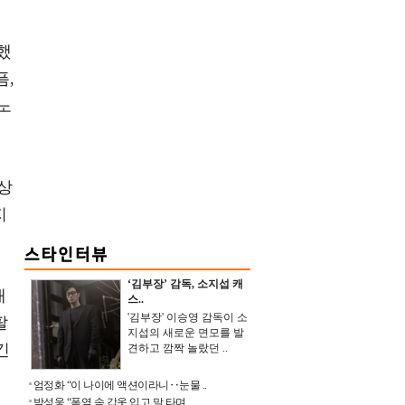
했
픔,
노
상
지
‘김부장’ 감독, 소지섭 캐
배
스..
'김부장' 이승영 감독이 소
팔
지섭의 새로운 면모를 발
긴
견하고 깜짝 놀랐던 ..
엄정화 “이 나이에 액션이라니‥눈물 ..
박성웅 “폭염 속 갑옷 입고 말 타며 ..