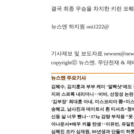
결국 최종 우승을 차지한 키런 포뤠
뉴스엔 하지원 oni1222@
기사제보 및 보도자료 newsen@news
copyrightⓒ 뉴스엔. 무단전재 & 
김혜수, 김지훈과 부부 케미 ‘얼빡샷’에도
지퍼 스르륵 내리더니‥비비, 선정성 논란 터
‘김부장’ 최대훈 아내, 미스코리아 善+미
송혜교, 남사친과 데이트서 흰 티셔츠+청
신동 살 너무 뺐나‥37㎏ 감량 부작용 “못
아나운서♥배우 커플 탄생‥이유빈, 유일한 최
심혜진 조카 심재원, 00년생과 단둘이 하룻밤