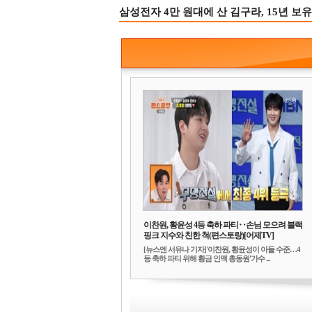
삼성전자 4만 원대에 산 김구라, 15년 보유
이찬원, 황윤성 4등 축하 파티‥손님 모으려 블랙
핑크 지수와 친한 척(편스토랑)[어제TV]
[뉴스엔 서유나 기자]'이찬원, 황윤성이 아들 수준…4
등 축하 파티 위해 황금 인맥 총동원'가수 ...