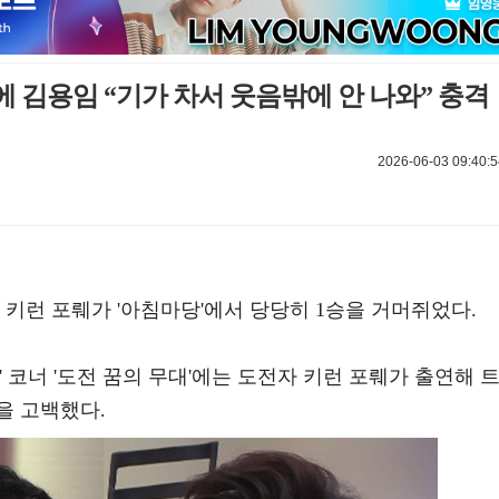
 김용임 “기가 차서 웃음밖에 안 나와” 충격
2026-06-03 09:40:5
 키런 포뤠가 '아침마당'에서 당당히 1승을 거머쥐었다.
마당' 코너 '도전 꿈의 무대'에는 도전자 키런 포뤠가 출연해 
을 고백했다.