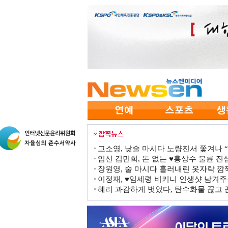
고소영, 낮술 마시다 노량진서 쫓겨나 “점
임신 김민희, 돈 없는 ♥홍상수 불륜 진심
장원영, 술 마시다 흘러내린 옷자락 
이정재, ♥임세령 비키니 인생샷 남겨주
혜리 과감하게 벗었다, 탄수화물 끊고 끈