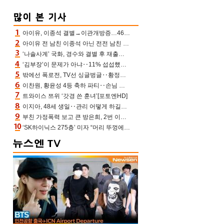
아이유, 이종석 결별→이관개방증…46장 꽉 채운 유애나 ♥ “열심히 사는 중”
아이유 전 남친 이종석 아닌 전전 남친 장기하 소환 ‘별일 없이 산다’ 선곡…46장에 꾹 눌러 담은 근황
‘나솔사계’ 국화, 경수와 결별 후 재출연…첫인상 3표 몰표
‘김부장’이 문제가 아냐‥11% 섭섭했던 ‘재벌X형사2’ 돈·빽 총동원해 컴백 [TV보고서]
밖에선 폭로전, TV선 싱글벙글‥황정민 ‘틈만 나면’ 출연, 피로감은 시청자 몫
이찬원, 황윤성 4등 축하 파티‥손님 모으려 블랙핑크 지수와 친한 척(편스토랑)[어제TV]
트와이스 쯔위 ‘갓경 쓴 훈녀’[포토엔HD]
이지아, 48세 생일‥관리 어떻게 하길래 놀라운 동안 미모
부친 가정폭력 보고 큰 방은희, 2번 이혼 후 잠수→母 고독사에 자책(특종세상)[어제TV]
‘SK하이닉스 275층’ 미자 “머리 뚜껑에서 사, 주식만 안 해도 돈 버는 것”