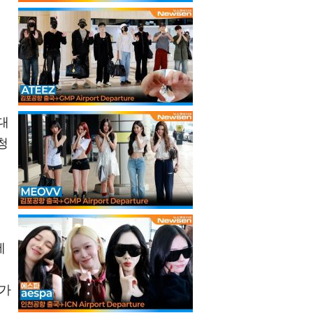
대
청
에
 가