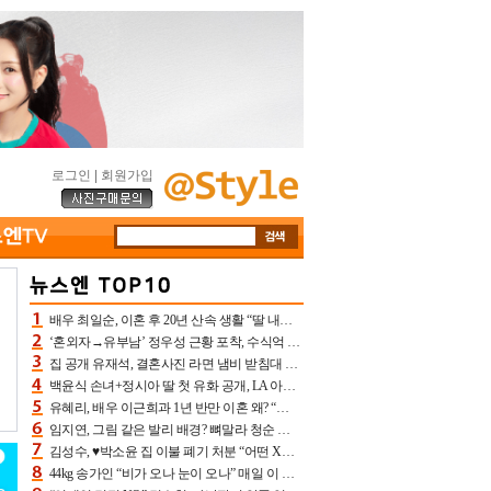
로그인
|
회원가입
배우 최일순, 이혼 후 20년 산속 생활 “딸 내가 버렸다고 원망‥맘 아파”(특종)[어제TV]
‘혼외자→유부남’ 정우성 근황 포착, 수식억 해킹 피해 후배 만났다 “존경하는”
집 공개 유재석, 결혼사진 라면 냄비 받침대 되고 분노‥가족사진도 피해(놀뭐)[어제TV]
백윤식 손녀+정시아 딸 첫 유화 공개, LA 아트쇼→서울국제조각페스타 작가다운 수준급 실력
유혜리, 배우 이근희과 1년 반만 이혼 왜? “식칼 꽂고 의자 던져” 충격 폭로(특종)[어제TV]
임지연, 그림 같은 발리 배경? 뼈말라 청순 비키니 핏에 상대 안 되네
김성수, ♥박소윤 집 이불 폐기 처분 “어떤 X이랑 썼을지 몰라” 질투(신랑수업2)[어제TV]
44kg 송가인 “비가 오나 눈이 오나” 매일 이 운동, 허벅지 근육량 상승+체지방 감소