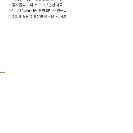
‘중소돌의 기적’ 키오프, 3년만 사옥..
강미나 “13kg 감량 후 예쁘다는 반응 ..
윤보미 결혼식 불참한 손나은 “판다로..