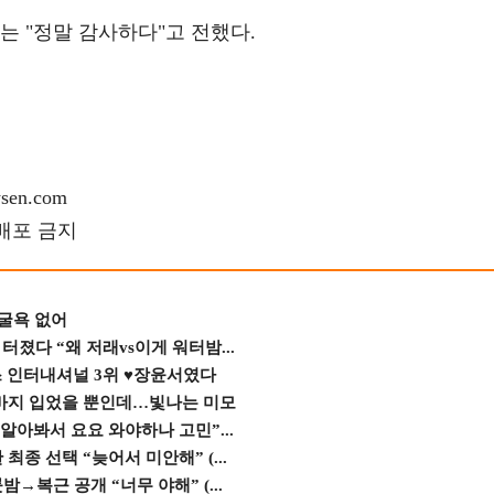
는 "정말 감사하다"고 전했다.
en.com
재배포 금지
 굴욕 없어
졌다 “왜 저래vs이게 워터밤...
스 인터내셔널 3위 ♥장윤서였다
바지 입었을 뿐인데…빛나는 미모
 알아봐서 요요 와야하나 고민”...
종 선택 “늦어서 미안해” (...
→복근 공개 “너무 야해” (...